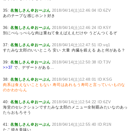
35:
名無しさん＠おーぷん
2018/04/14(土)12:46:04 ID:6ZV
あのチープな感じホント好き
36:
名無しさん＠おーぷん
2018/04/14(土)12:46:24 ID:K5Y
別にぺらっぺらな肉は重ねて食えばええだけや うどんつくるぞ
37:
名無しさん＠おーぷん
2018/04/14(土)12:47:51 ID:vq1
すたみな太郎のいいところ 安い 大量 内臓を鍛える あと何がある？
39:
名無しさん＠おーぷん
2018/04/14(土)12:50:38 ID:T3V
>>37
で、デザートがある…
38:
名無しさん＠おーぷん
2018/04/14(土)12:48:01 ID:KSG
肉系は食えないこともない
寿司はあれもう寿司と言っていいものな
のかわからん
40:
名無しさん＠おーぷん
2018/04/14(土)12:54:22 ID:6ZV
海堂のセレクションですたみな太郎のメニュー全制覇みたいなのあっ
たらおもろそう
41:
名無しさん＠おーぷん
2018/04/14(土)12:55:40 ID:R1N
たこ焼き美味い