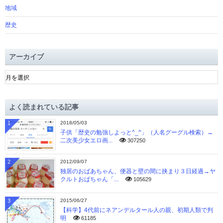
地域
歴史
アーカイブ
ア
ー
カ
イ
よく読まれている記事
ブ
1
2018/05/03
子供「歴史の勉強しよっと^_^」（人名グーグル検索）→
二次美少女エロ画...
307250
2
2012/09/07
独居のおばあちゃん、便器と壁の間に挟まり３日経過→ヤ
クルトおばちゃん「...
105629
3
2015/06/27
【科学】4代前にネアンデルタール人の親、初期人類で判
明
61185