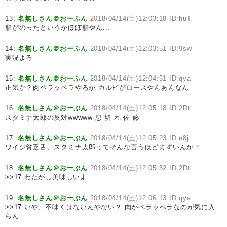
13:
名無しさん＠おーぷん
2018/04/14(土)12:03:18 ID:huT
脂がのったというかほぼ脂やん...
14:
名無しさん＠おーぷん
2018/04/14(土)12:03:51 ID:9sw
実況よろ
15:
名無しさん＠おーぷん
2018/04/14(土)12:04:51 ID:qya
正気か？肉ペラッペラやろが カルビがロースやんあんなん
16:
名無しさん＠おーぷん
2018/04/14(土)12:05:18 ID:2Dt
スタミナ太郎の反対wwwww 息 切 れ 佐 藤
17:
名無しさん＠おーぷん
2018/04/14(土)12:05:23 ID:n8j
ワイジ貧乏舌、スタミナ太郎ってそんな言うほどまずいんか？
18:
名無しさん＠おーぷん
2018/04/14(土)12:05:52 ID:2Dt
>>17
わたがし美味しいよ
19:
名無しさん＠おーぷん
2018/04/14(土)12:06:13 ID:qya
>>17
いや、不味くはないんやない？ 肉がペラッペラなのが気に入
らん