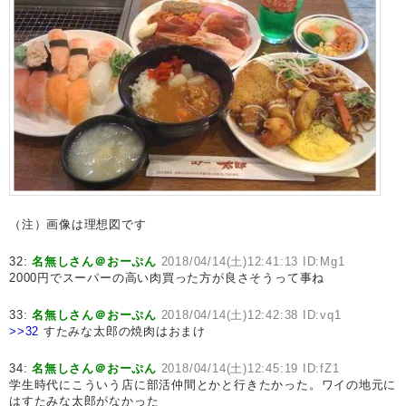
（注）画像は理想図です
32:
名無しさん＠おーぷん
2018/04/14(土)12:41:13 ID:Mg1
2000円でスーパーの高い肉買った方が良さそうって事ね
33:
名無しさん＠おーぷん
2018/04/14(土)12:42:38 ID:vq1
>>32
すたみな太郎の焼肉はおまけ
34:
名無しさん＠おーぷん
2018/04/14(土)12:45:19 ID:fZ1
学生時代にこういう店に部活仲間とかと行きたかった。ワイの地元に
はすたみな太郎がなかった