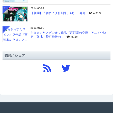
4
2014/03/09
【新聞】「初音ミク特別号」4月9日発売
46283
5
2013/01/02
らき☆すたスピンオフ作品「宮河家の空腹」アニメ化決
定！聖地・鷲宮神社の...
35008
購読 / シェア