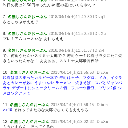
昨日の夜は2150円やったんや 巨の昼はいくらやろ？
7:
名無しさん＠おーぷん
2018/04/14(土)11:49:30 ID:vq1
さとしゃぶがええで
8:
名無しさん＠おーぷん
2018/04/14(土)11:50:26 ID:cXu
プレミアムコースやな あれもええ
9:
名無しさん＠おーぷん
2018/04/14(土)11:51:57 ID:2i4
で、何食うたんやスタミナ太郎で？ 寿司ケーキ焼肉サラダにたこ焼
きもいったんかな！ ああああ、スタミナ太郎最高夜話
10:
名無しさん＠おーぷん
2018/04/14(土)11:55:58 ID:cXu
焼肉は脂の乗ったカルビ一本で
寿司は玉子、マグロ、イカ、イクラ
あとカレーが妙にうまいんや
ラーメン、焼きそば、スパとジャンバ
ラヤ
デザートにシュークリーム３個、フルーツ蜜豆、プリン2個
シ
メはワタアメで
11:
名無しさん＠おーぷん
2018/04/14(土)11:59:15 ID:brm
>>10
それってすたみな太郎でなくてもええやろ
12:
名無しさん＠おーぷん
2018/04/14(土)12:02:32 ID:cXu
もうたまらん、行ってくるわ