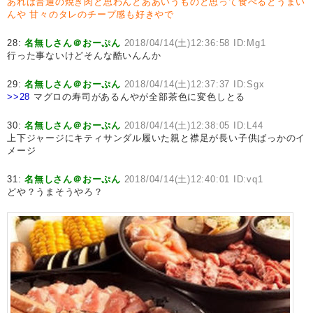
あれは普通の焼き肉と思わんとああいうものと思って食べるとうまい
んや
甘々のタレのチープ感も好きやで
28:
名無しさん＠おーぷん
2018/04/14(土)12:36:58 ID:Mg1
行った事ないけどそんな酷いんんか
29:
名無しさん＠おーぷん
2018/04/14(土)12:37:37 ID:Sgx
>>28
マグロの寿司があるんやが全部茶色に変色しとる
30:
名無しさん＠おーぷん
2018/04/14(土)12:38:05 ID:L44
上下ジャージにキティサンダル履いた親と襟足が長い子供ばっかのイ
メージ
31:
名無しさん＠おーぷん
2018/04/14(土)12:40:01 ID:vq1
どや？うまそうやろ？