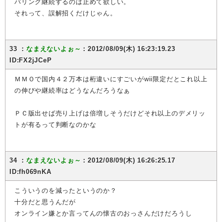
バリング継続するのは止めて欲しい。
それって、誤解招くだけじゃん。
33 ：
なまえないよぉ～
：2012/08/09(木) 16:23:19.23
ID:FX2jJCeP
ＭＭＯで国内４２万本は桁違いにすごいがwii限定だとこれ以上
の伸びや継続率はどうなんだろうなぁ
ＰＣ版出せば売り上げは倍増しそうだけどそれ以上のデメリッ
トが有るって判断なのかな
34 ：
なまえないよぉ～
：2012/08/09(木) 16:26:25.17
ID:fh069nKA
こういうのを減ったというのか？
十分だと思うんだが
オンライン嫌とか言ってんの懐古のおっさんだけだろうし