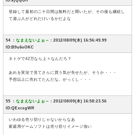
ID:kjQtyDll
登録して最初の二十日間は無料だと聞いたが、その後も継続し
て遊ぶ人がどれだけいるかだよな
54 ：
なまえないよぉ～
：2012/08/09(木) 16:56:49.99
ID:B9u6oOKC
ネトゲで42万なら上々なんだろ？
あれを実況で見てさらに買う気が失せたが、そうか・・・
予想以上に売れてたんだな。がっくし・・・
55 ：
なまえないよぉ～
：2012/08/09(木) 16:58:23.56
ID:QExcsgWR
いわゆる売り切りじゃないからなあ
家庭用ゲームソフトは売り切りイメージ強い