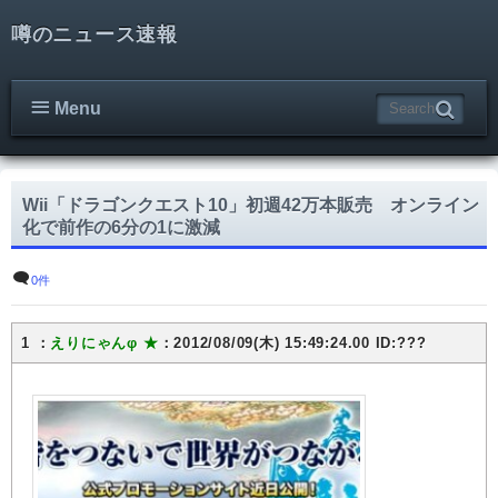
噂のニュース速報
Menu
Wii「ドラゴンクエスト10」初週42万本販売 オンライン
化で前作の6分の1に激減
0件
1 ：
えりにゃんφ ★
：2012/08/09(木) 15:49:24.00 ID:???