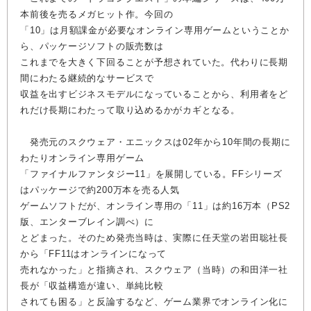
本前後を売るメガヒット作。今回の
「10」は月額課金が必要なオンライン専用ゲームということか
ら、パッケージソフトの販売数は
これまでを大きく下回ることが予想されていた。代わりに長期
間にわたる継続的なサービスで
収益を出すビジネスモデルになっていることから、利用者をど
れだけ長期にわたって取り込めるかがカギとなる。
発売元のスクウェア・エニックスは02年から10年間の長期に
わたりオンライン専用ゲーム
「ファイナルファンタジー11」を展開している。FFシリーズ
はパッケージで約200万本を売る人気
ゲームソフトだが、オンライン専用の「11」は約16万本（PS2
版、エンターブレイン調べ）に
とどまった。そのため発売当時は、実際に任天堂の岩田聡社長
から「FF11はオンラインになって
売れなかった」と指摘され、スクウェア（当時）の和田洋一社
長が「収益構造が違い、単純比較
されても困る」と反論するなど、ゲーム業界でオンライン化に