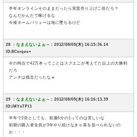
半年オンラインそのままだったら実質売り上げ二倍だろ？
なんだかんだで稼げるな
今後ネームバリューは地に墜ちるけど
28 ：
なまえないよぉ～
：2012/08/09(木) 16:15:36.14
ID:8Cerqes+
今の時点で42万本ってことはスクエニが考えてた以上の大勝利
だろ
アンチは残念だったなｗ
29 ：
なまえないよぉ～
：2012/08/09(木) 16:16:13.39
ID:iMYsTPI3
半年で2倍としても、初週6分の1ってのは苦しいな
初期の購入者全員が3年やり続けなきゃ肩を並べられないの
か・・・