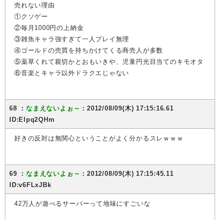
売れない理由
①クソゲー
②毎月1000円の上納金
③雑魚キャラ強すぎて一人プレイ無理
④ゴールドの売買を持ちかけてくる商売人が多数
⑤薬草くれて親切かとおもいきや、児童円光目当てのキモオタ
⑥音楽とキャラ以外ドラクエじゃない
68 ：
なまえないよぉ～
：2012/08/09(木) 17:15:16.61
ID:Elpq2QHm
好きの反対は無関心ということがよく分かるスレｗｗｗ
69 ：
なまえないよぉ～
：2012/08/09(木) 17:15:45.11
ID:v6FLxJBk
42万人が遊べるサーバーって地味にすごいな