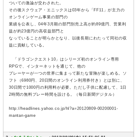
ついての激論が交わされた。
その後スクウェア・エニックスは03年から「FF11」が主力の
オンラインゲーム事業の部門の
業績を公表し、04年3月期の部門別売上高が約89億円、営業利
益が約23億円の高収益部門と
なっていることが明らかとなり、以後長期にわたって同社の収
益に貢献している。
「ドラゴンクエスト10」はシリーズ初のオンライン専用
RPGで、インターネットを通じて、他の
プレーヤーが一つの世界に集まって新たな冒険が楽しめる。ソ
フト（6980円、20日間のオンライン利用券付き）とは別に、
30日間で1000円の利用料が必要。ただし子供に配慮して、1日
2時間の無料プレー時間を設ける。（毎日新聞デジタル）
http://headlines.yahoo.co.jp/hl?a=20120809-00200001-
mantan-game