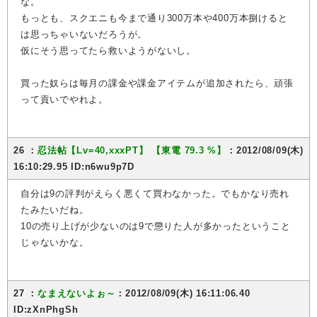
な。
もっとも、スクエニも今まで通り300万本や400万本捌けると
は思っちゃいないだろうが。
仮にそう思ってたら救いようがないし。
買った奴らは毎月の課金や課金アイテムが追加されたら、頑張
って貢いでやれよ。
26 ：
忍法帖【Lv=40,xxxPT】
【東電 79.3 %】
：2012/08/09(木)
16:10:29.95 ID:n6wu9p7D
自分は9の評判がえらく悪くて買わなかった。でもかなり売れ
たみたいだね。
10の売り上げが少ないのは9で懲りた人が多かったということ
じゃないかな。
27 ：
なまえないよぉ～
：2012/08/09(木) 16:11:06.40
ID:zXnPhgSh