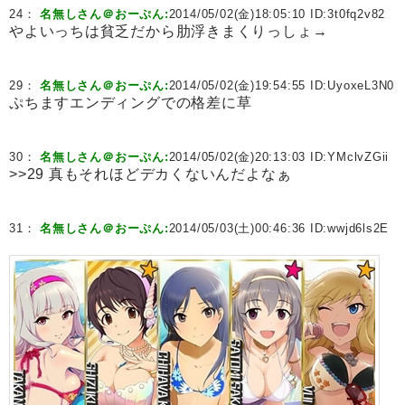
24：
名無しさん＠おーぷん:
2014/05/02(金)18:05:10 ID:
3t0fq2v82
やよいっちは貧乏だから肋浮きまくりっしょ→
29：
名無しさん＠おーぷん:
2014/05/02(金)19:54:55 ID:
UyoxeL3N0
ぷちますエンディングでの格差に草
30：
名無しさん＠おーぷん:
2014/05/02(金)20:13:03 ID:
YMclvZGii
>>29 真もそれほどデカくないんだよなぁ
31：
名無しさん＠おーぷん:
2014/05/03(土)00:46:36 ID:
wwjd6ls2E