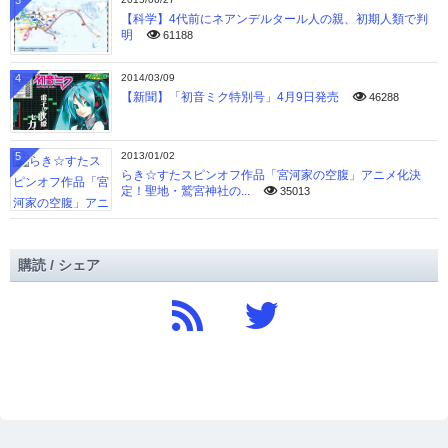
3
【科学】4代前にネアンデルタール人の親、初期人類で判
明
61188
4
2014/03/09
【新聞】「初音ミク特別号」4月9日発売
46288
5
2013/01/02
らき☆すたスピンオフ作品「宮河家の空腹」アニメ化決
定！聖地・鷲宮神社の...
35013
購読 / シェア