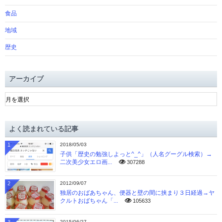
食品
地域
歴史
アーカイブ
ア
ー
カ
イ
よく読まれている記事
ブ
1
2018/05/03
子供「歴史の勉強しよっと^_^」（人名グーグル検索）→
二次美少女エロ画...
307288
2
2012/09/07
独居のおばあちゃん、便器と壁の間に挟まり３日経過→ヤ
クルトおばちゃん「...
105633
2015/06/27