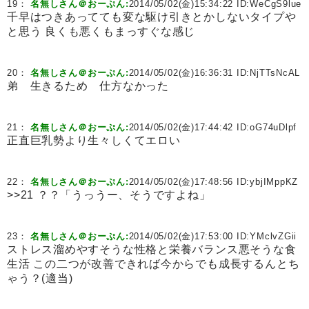
19：
名無しさん＠おーぷん:
2014/05/02(金)15:34:22 ID:
WeCgS9lue
千早はつきあってても変な駆け引きとかしないタイプや
と思う 良くも悪くもまっすぐな感じ
20：
名無しさん＠おーぷん:
2014/05/02(金)16:36:31 ID:
NjTTsNcAL
弟 生きるため 仕方なかった
21：
名無しさん＠おーぷん:
2014/05/02(金)17:44:42 ID:
oG74uDlpf
正直巨乳勢より生々しくてエロい
22：
名無しさん＠おーぷん:
2014/05/02(金)17:48:56 ID:
ybjIMppKZ
>>21 ？？「うっうー、そうですよね」
23：
名無しさん＠おーぷん:
2014/05/02(金)17:53:00 ID:
YMclvZGii
ストレス溜めやすそうな性格と栄養バランス悪そうな食
生活 この二つが改善できれば今からでも成長するんとち
ゃう？(適当)