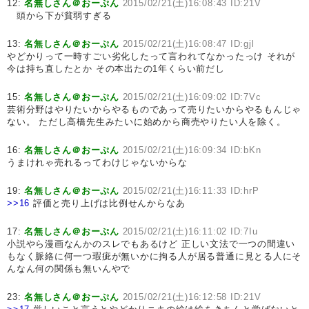
12:
名無しさん＠おーぷん
2015/02/21(土)16:08:43 ID:21V
頭から下が貧弱すぎる
13:
名無しさん＠おーぷん
2015/02/21(土)16:08:47 ID:gjl
やどかりって一時すごい劣化したって言われてなかったっけ それが
今は持ち直したとか その本出たの1年くらい前だし
15:
名無しさん＠おーぷん
2015/02/21(土)16:09:02 ID:7Vc
芸術分野はやりたいからやるものであって売りたいからやるもんじゃ
ない。 ただし高橋先生みたいに始めから商売やりたい人を除く。
16:
名無しさん＠おーぷん
2015/02/21(土)16:09:34 ID:bKn
うまけれゃ売れるってわけじゃないからな
19:
名無しさん＠おーぷん
2015/02/21(土)16:11:33 ID:hrP
>>16
評価と売り上げは比例せんからなあ
17:
名無しさん＠おーぷん
2015/02/21(土)16:11:02 ID:7Iu
小説やら漫画なんかのスレでもあるけど 正しい文法で一つの間違い
もなく脈絡に何一つ瑕疵が無いかに拘る人が居る普通に見とる人にそ
んなん何の関係も無いんやで
23:
名無しさん＠おーぷん
2015/02/21(土)16:12:58 ID:21V