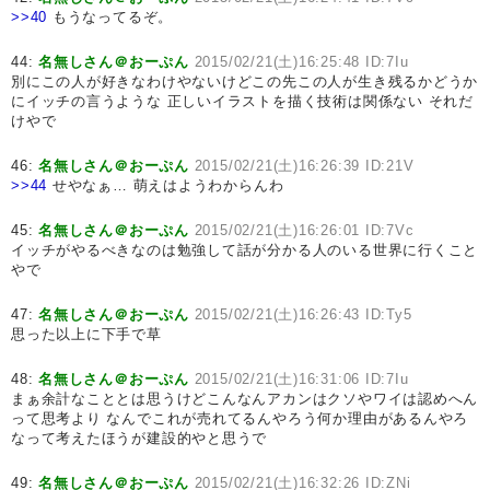
>>40
もうなってるぞ。
44:
名無しさん＠おーぷん
2015/02/21(土)16:25:48 ID:7Iu
別にこの人が好きなわけやないけどこの先この人が生き残るかどうか
にイッチの言うような 正しいイラストを描く技術は関係ない それだ
けやで
46:
名無しさん＠おーぷん
2015/02/21(土)16:26:39 ID:21V
>>44
せやなぁ… 萌えはようわからんわ
45:
名無しさん＠おーぷん
2015/02/21(土)16:26:01 ID:7Vc
イッチがやるべきなのは勉強して話が分かる人のいる世界に行くこと
やで
47:
名無しさん＠おーぷん
2015/02/21(土)16:26:43 ID:Ty5
思った以上に下手で草
48:
名無しさん＠おーぷん
2015/02/21(土)16:31:06 ID:7Iu
まぁ余計なこととは思うけどこんなんアカンはクソやワイは認めへん
って思考より なんでこれが売れてるんやろう何か理由があるんやろ
なって考えたほうが建設的やと思うで
49:
名無しさん＠おーぷん
2015/02/21(土)16:32:26 ID:ZNi