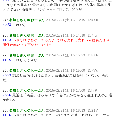
>>17
厳しいこと言うとやどかりニキの絵は絵をきちんと学ばないと
こうなるの見本や 骨格はないわ頭はでかすぎるわで人体の基本を押
さえてない 石膏デッサンからやり直して、どうぞ
24:
名無しさん＠おーぷん
2015/02/21(土)16:13:15 ID:kYb
>>23
これやな
25:
名無しさん＠おーぷん
2015/02/21(土)16:14:10 ID:7Iu
>>23
いやそれはわかってるんよ
それと売れる売れへんはあんまり
関係が無いって言いたいだけや
27:
名無しさん＠おーぷん
2015/02/21(土)16:15:23 ID:kYb
>>25
これもそうやな
26:
名無しさん＠おーぷん
2015/02/21(土)16:15:00 ID:7Vc
>>23
娯楽と芸術は分けたまえ。芸術風娯楽は芸術じゃない。商売
だ。
28:
名無しさん＠おーぷん
2015/02/21(土)16:17:00 ID:hrP
>>26
最近は「商品」ばっかりで「名作」がなかなか生まれんのが嘆
かわしい
29:
名無しさん＠おーぷん
2015/02/21(土)16:18:13 ID:21V
>>26
いやそれはわかるで ただこのままだと艦これ終わったこの先