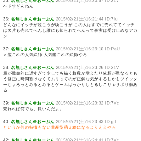
33:
名無しさん＠おーぷん
2015/02/21(土)16:20:57 ID:21V
ペドすぎんねん
36:
名無しさん＠おーぷん
2015/02/21(土)16:21:44 ID:7Iu
どんなにイッチが泣こうが喚こうが この人はすでに売れててイッチ
は欠片も売れてへんし誰にも知られてへんって事実は受け止めなアカ
ン
37:
名無しさん＠おーぷん
2015/02/21(土)16:23:10 ID:PaU
＞艦これの人気絵師 人気艦これの絵師やろ
38:
名無しさん＠おーぷん
2015/02/21(土)16:23:26 ID:21V
筆が致命的に遅すぎて少しでも描く枚数が増えたり依頼が重なるとも
う修正に時間割けなくてムリってのが正解な気がするしかもツイッタ
ーちょろっとみるとみるとゲームばっかりしとるしこりゃサボり癖あ
る
39:
名無しさん＠おーぷん
2015/02/21(土)16:23:32 ID:7Vc
売れれば何でも、良いんだよ。
40:
名無しさん＠おーぷん
2015/02/21(土)16:23:43 ID:gjl
というか何の特徴もない量産型萌え絵になるよりええやろ
42:
名無しさん＠おーぷん
2015/02/21(土)16:24:41 ID:7Vc