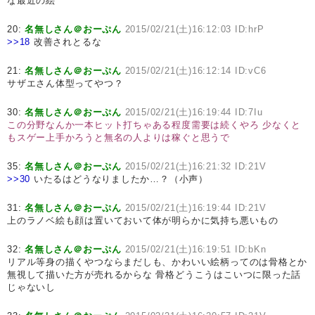
な最近の絵
20:
名無しさん＠おーぷん
2015/02/21(土)16:12:03 ID:hrP
>>18
改善されとるな
21:
名無しさん＠おーぷん
2015/02/21(土)16:12:14 ID:vC6
サザエさん体型ってやつ？
30:
名無しさん＠おーぷん
2015/02/21(土)16:19:44 ID:7Iu
この分野なんか一本ヒット打ちゃある程度需要は続くやろ
少なくと
もスゲー上手かろうと無名の人よりは稼ぐと思うで
35:
名無しさん＠おーぷん
2015/02/21(土)16:21:32 ID:21V
>>30
いたるはどうなりましたか…？（小声）
31:
名無しさん＠おーぷん
2015/02/21(土)16:19:44 ID:21V
上のラノベ絵も顔は置いておいて体が明らかに気持ち悪いもの
32:
名無しさん＠おーぷん
2015/02/21(土)16:19:51 ID:bKn
リアル等身の描くやつならまだしも、かわいい絵柄ってのは骨格とか
無視して描いた方が売れるからな 骨格どうこうはこいつに限った話
じゃないし