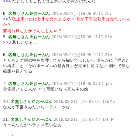
>>4
だとしてもこれでは上手い人が浮かばれんわ
8:
名無しさん＠おーぷん
2015/02/21(土)16:05:38 ID:7Iu
>>5
歌上手いだけ歌手が売れとるか？
歌が下手な歌手は売れてへん
か？
芸術分野なんかそんなもんやで
9:
名無しさん＠おーぷん
2015/02/21(土)16:06:13 ID:21V
>>8
悲しいなぁ…
6:
名無しさん＠おーぷん
2015/02/21(土)16:05:19 ID:21V
とりあえず頭の中を整理してから描いてほしいわ 明らかに「描きた
い構図」と「そのポーズへの整合性」が完全に足りない 個性で済む
範囲を超えてる
7:
名無しさん＠おーぷん
2015/02/21(土)16:05:37 ID:gzo
雷電描いてる人か ぐう可愛いなぁ真ん中の娘
10:
名無しさん＠おーぷん
2015/02/21(土)16:07:03 ID:kYb
なんか下書きみたいなイラストやな
11:
名無しさん＠おーぷん
2015/02/21(土)16:07:48 ID:hrP
うーんなんかバランス悪いなあ