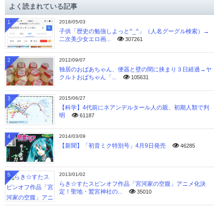
よく読まれている記事
ブ
1
2018/05/03
子供「歴史の勉強しよっと^_^」（人名グーグル検索）→
二次美少女エロ画...
307261
2
2012/09/07
独居のおばあちゃん、便器と壁の間に挟まり３日経過→ヤ
クルトおばちゃん「...
105631
3
2015/06/27
【科学】4代前にネアンデルタール人の親、初期人類で判
明
61187
4
2014/03/09
【新聞】「初音ミク特別号」4月9日発売
46285
5
2013/01/02
らき☆すたスピンオフ作品「宮河家の空腹」アニメ化決
定！聖地・鷲宮神社の...
35010