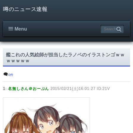
噂のニュース速報
Menu
艦これの人気絵師が担当したラノベのイラストンゴｗｗ
ｗｗｗｗｗ
0件
1:
名無しさん＠おーぷん
2015/02/21(土)16:01:27 ID:21V