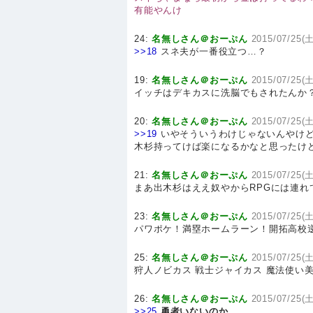
有能やんけ
24:
名無しさん＠おーぷん
2015/07/25(土
>>18
スネ夫が一番役立つ…？
19:
名無しさん＠おーぷん
2015/07/25(土
イッチはデキカスに洗脳でもされたんか
20:
名無しさん＠おーぷん
2015/07/25(土
>>19
いやそういうわけじゃないんやけど
木杉持ってけば楽になるかなと思ったけ
21:
名無しさん＠おーぷん
2015/07/25(土
まあ出木杉はええ奴やからRPGには連れ
23:
名無しさん＠おーぷん
2015/07/25(土
パワポケ！満塁ホームラーン！開拓高校
25:
名無しさん＠おーぷん
2015/07/25(土
狩人ノビカス 戦士ジャイカス 魔法使い
26:
名無しさん＠おーぷん
2015/07/25(土
>>25
勇者いないのか…