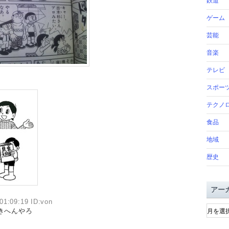
鉄道
ゲーム
芸能
音楽
テレビ
スポー
テクノ
食品
地域
歴史
アー
01:09:19 ID:von
ア
きへんやろ
ー
カ