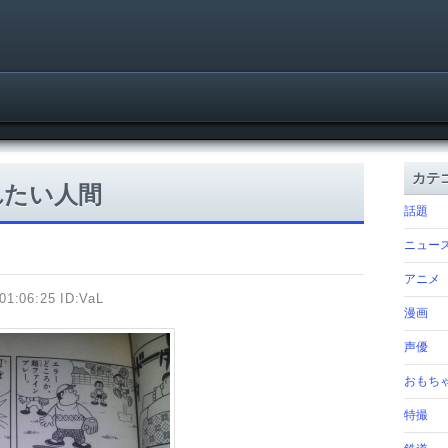
カテ
れたい人間
話題
ニュー
アニメ
01:06:25 ID:VaL
漫画
声優
おもち
特撮