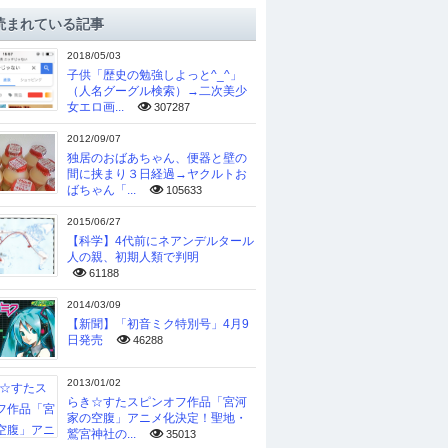
読まれている記事
2018/05/03
子供「歴史の勉強しよっと^_^」
（人名グーグル検索）→二次美少
女エロ画...
307287
2012/09/07
独居のおばあちゃん、便器と壁の
間に挟まり３日経過→ヤクルトお
ばちゃん「...
105633
2015/06/27
【科学】4代前にネアンデルタール
人の親、初期人類で判明
61188
2014/03/09
【新聞】「初音ミク特別号」4月9
日発売
46288
2013/01/02
らき☆すたスピンオフ作品「宮河
家の空腹」アニメ化決定！聖地・
鷲宮神社の...
35013