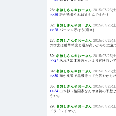
28:
名無しさん＠おーぷん
2015/07/25(土
>>26
誰が勇者やればええんですか！
32:
名無しさん＠おーぷん
2015/07/25(土
>>28
パーマン呼ぼう(適当)
27:
名無しさん＠おーぷん
2015/07/25(土
のび太は射撃精度と運が高いから役に立つ
30:
名無しさん＠おーぷん
2015/07/25(土
>>27
あれ？出木杉思ったより冒険向い
34:
名無しさん＠おーぷん
2015/07/25(土
>>30
確か柔道で黒帯持ってた筈やから
35:
名無しさん＠おーぷん
2015/07/25(土
>>34
出木杉→格闘家なんや当初の予想よ
うやな
29:
名無しさん＠おーぷん
2015/07/25(土
ドラ「ワイやで」