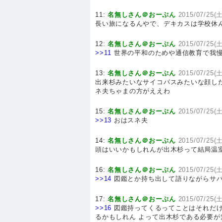
11:
名無しさん＠おーぷん
2015/07/25(土
長い旅になるんやで、デキカスは学校休
12:
名無しさん＠おーぷん
2015/07/25(土
>>11
世界の平和のためや通信教育で我慢
13:
名無しさん＠おーぷん
2015/07/25(土
出来杉みたいなサイコパスみたいな顔し
ネ夫ちゃまの方がええわ
15:
名無しさん＠おーぷん
2015/07/25(土
>>13
おはスネ夫
14:
名無しさん＠おーぷん
2015/07/25(土
頭はいいかもしれんが出木杉って結局温
16:
名無しさん＠おーぷん
2015/07/25(土
>>14
図鑑とか持ち出して語りながらサ
17:
名無しさん＠おーぷん
2015/07/25(土
>>16
図鑑持ってくるってことはそれだけ
るかもしれん よって出木杉である必要が