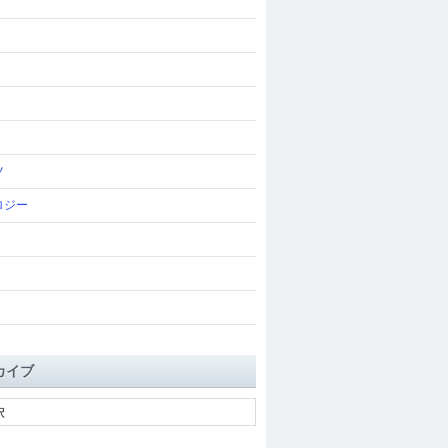
ツ
ロジー
カイブ