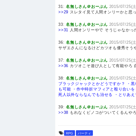
31:
名無しさん＠おーぷん
2015/07/25(土
>>29
スレタイ見て人間オンリーかと思
33:
名無しさん＠おーぷん
2015/07/25(土
>>31
人間オンリーやで そうじゃなかっ
36:
名無しさん＠おーぷん
2015/07/25(土
サザエさんになるけどカツオも優秀そう
37:
名無しさん＠おーぷん
2015/07/25(土
>>36
カツオこそ遊び人として有能やろ 
38:
名無しさん＠おーぷん
2015/07/25(土
ブラックジャックとかどうですか？
・黒
も可能
・作中時折マフィアと殴り合いを
死人以外ならなんでも治せる
・とりあえ
39:
名無しさん＠おーぷん
2015/07/25(土
>>38
もれなくピノコがついてくるんや
RPG
パーティ