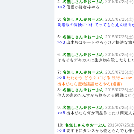
4:
名無しさん＠おーぷん
2015/07/25(土)
>>2
僧侶か賢者枠やろ
3:
名無しさん＠おーぷん
2015/07/25(土)
劇場版の冒険につれてってもらえん理由
5:
名無しさん＠おーぷん
2015/07/25(土)
>>3
出木杉はチートやろうけど快適な旅
6:
名無しさん＠おーぷん
2015/07/25(土)
そもそもデキカスは生き物を殺したりし
7:
名無しさん＠おーぷん
2015/07/25(土)
>>6
たたかう
どうぐ
にげる
説得←new
出木杉なら魔物語話せるやろ(適当)
8:
名無しさん＠おーぷん
2015/07/25(土)
他人の家のたんすから物をとる問題はど
9:
名無しさん＠おーぷん
2015/07/25(土)
>>8
出木杉なら何か商品作ったり商売人
10:
名無しさん＠おーぷん
2015/07/25(土
>>8
要するにタンスから物とらんでも作