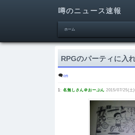
噂のニュース速報
ホーム
RPGのパーティに入
0件
1:
名無しさん＠おーぷん
2015/07/25(土)