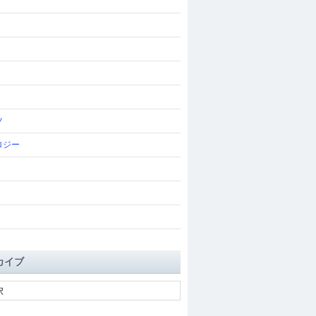
ツ
ロジー
カイブ