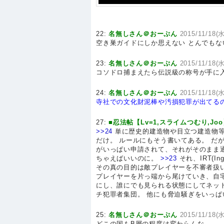
22:
名無しさん＠おーぷん
2015/11/18(水
空き巣ガイドにしか思えない とんでもな
23:
名無しさん＠おーぷん
2015/11/18(水
コソドロ捕まえたら伝説級の称号が手に
24:
名無しさん＠おーぷん
2015/11/18(水
寺社での文化財泥棒や汚損犯罪が出てる
27:
■忍法帖【Lv=1,スライムつむり,Jo
>>24
単に歴史的建造物や目立つ建造物等
だけ。 ルールにもそう書いてある。 だ
がいっぱい申請されて、それがそのまま
ちゃえばいいのに。
>>23
それ、IRT(In
その真の目的は敵プレイヤーを不審者扱い
プレイヤーを片っ端から尾けていき、自
にし、誰にでも見られる状態にしてネットに
チ犯罪者集団。 他にも脅迫騒ぎをいっ
25:
名無しさん＠おーぷん
2015/11/18(水
どこの国もB層の程度は変わらんな