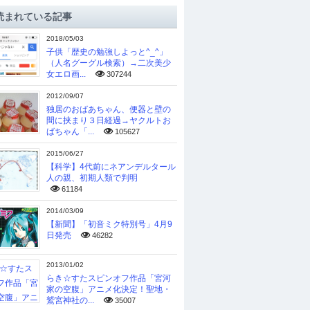
読まれている記事
2018/05/03
子供「歴史の勉強しよっと^_^」
（人名グーグル検索）→二次美少
女エロ画...
307244
2012/09/07
独居のおばあちゃん、便器と壁の
間に挟まり３日経過→ヤクルトお
ばちゃん「...
105627
2015/06/27
【科学】4代前にネアンデルタール
人の親、初期人類で判明
61184
2014/03/09
【新聞】「初音ミク特別号」4月9
日発売
46282
2013/01/02
らき☆すたスピンオフ作品「宮河
家の空腹」アニメ化決定！聖地・
鷲宮神社の...
35007