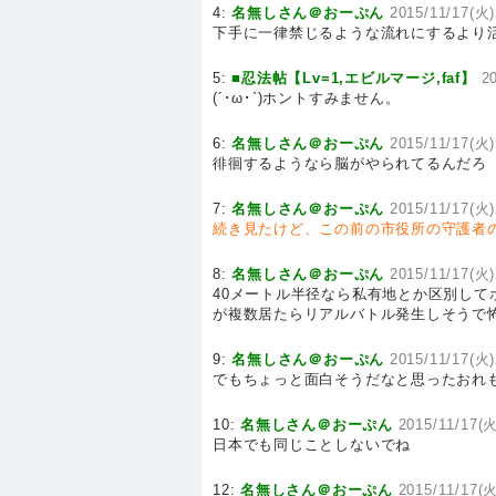
4:
名無しさん＠おーぷん
2015/11/17(火)
下手に一律禁じるような流れにするより
5:
■忍法帖【Lv=1,エビルマージ,faf】
2
(´･ω･`)ホントすみません。
6:
名無しさん＠おーぷん
2015/11/17(火)
徘徊するようなら脳がやられてるんだろ
7:
名無しさん＠おーぷん
2015/11/17(火)
続き見たけど、この前の市役所の守護者
8:
名無しさん＠おーぷん
2015/11/17(火)
40メートル半径なら私有地とか区別して
が複数居たらリアルバトル発生しそうで
9:
名無しさん＠おーぷん
2015/11/17(火)
でもちょっと面白そうだなと思ったおれ
10:
名無しさん＠おーぷん
2015/11/17(火
日本でも同じことしないでね
12:
名無しさん＠おーぷん
2015/11/17(火