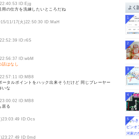
イ
22:40:53 ID:Ejg
よく
活用の仕方を洗練したいところだね
ブ
1
015/11/17(火)22:50:30 ID:MaH
22:52:39 ID:r6S
2
22:56:37 ID:wbM
の話はなし
3
22:57:11 ID:MB8
ポータルポイントをハック出来そうだけど 同じプレーヤー
怖いな
4
23:00:02 ID:MB8
も居る
)23:03:49 ID:Ocs
5
)23:27:49 ID:0md