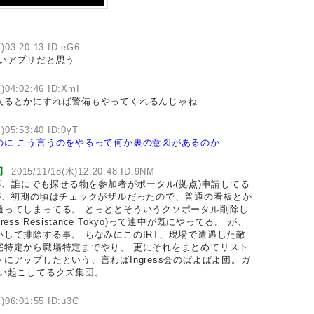
)03:20:13 ID:eG6
いアプリだと思う
)04:02:46 ID:XmI
入るとかにすれば警備もやってくれるんじゃね
)05:53:40 ID:0yT
のに
こう言うのをやるって何か裏の意図があるのか
o】
2015/11/18(水)12:20:48 ID:9NM
、誰にでも探せる物を参加者がポータル(拠点)申請してる
が、初期の頃はチェックがザルだったので、普通の看板とか
通ってしまってる。 とっととそういうクソポータル削除し
gress Resistance Tokyo)って連中が既にやってる。 が、
して排除する事。 ちなみにこのIRT、現場で遭遇した敵
宅特定から職場特定までやり、 更にそれをまとめてリスト
アップしたという、言わばIngress会のぱよぱよ団。ガ
ぱい起こしてるクズ集団。
)06:01:55 ID:u3C