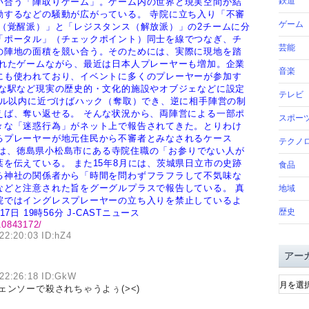
鉄道
い合う「陣取りゲーム」。ゲーム内の世界と現実空間が結
動するなどの騒動が広がっている。
寺院に立ち入り「不審
ゲーム
（覚醒派）」と「レジスタンス（解放派）」の2チームに分
「ポータル」（チェックポイント）同士を線でつなぎ、チ
芸能
の陣地の面積を競い合う。そのためには、実際に現地を踏
れたゲームながら、最近は日本人プレーヤーも増加。企業
音楽
にも使われており、イベントに多くのプレーヤーが参加す
な駅など現実の歴史的・文化的施設やオブジェなどに設定
テレビ
トル以内に近づけばハック（奪取）でき、逆に相手陣営の制
えば、奪い返せる。
そんな状況から、両陣営による一部ポ
スポー
々な「迷惑行為」がネット上で報告されてきた。とりわけ
るプレーヤーが地元住民から不審者とみなされるケース
テクノ
子版は、徳島県小松島市にある寺院住職の「お参りでない人が
葉を伝えている。
また15年8月には、茨城県日立市の史跡
食品
る神社の関係者から「時間を問わずフラフラして不気味な
などと注意された旨をグーグルプラスで報告している。
真
地域
院ではイングレスプレーヤーの立ち入りを禁止しているよ
歴史
1月17日 19時56分 J-CASTニュース
/10843172/
22:20:03 ID:hZ4
アー
ア
22:26:18 ID:GkW
ー
ンソーで殺されちゃうよぅ(><)
カ