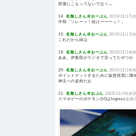
部屋にこもってないで云々→
14:
名無しさん＠おーぷん
2015/11/17(火
中韓「ソレーッ！続けーーーっ！」
15:
名無しさん＠おーぷん
2015/11/17(火
これだから緑は
19:
名無しさん＠おーぷん
2015/11/18(水
ああ、伊集院がラジオで言ってたやつか
20:
名無しさん＠おーぷん
2015/11/18(水
ポイントゲットするために仮想現実に陣地
神主への皮肉だお
21:
名無しさん＠おぷん
2015/11/18(水)0
スマホゲーのポケモンGOはIngressと