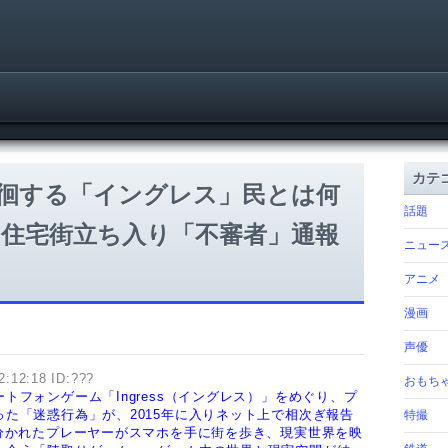
カテ
徊する「イングレス」民とは何
話題
住宅街立ち入り「不審者」通報
ニュー
アニメ
漫画
声優
2:12:18 ID:???
おもち
フォンゲーム「Ingress（イングレス）」をめぐり、プ
た「迷惑行為」が、2015年に入りネット上で相次ぎ報告
特撮
分かれたプレーヤーがスマホを手に街を歩き、現実世界を映