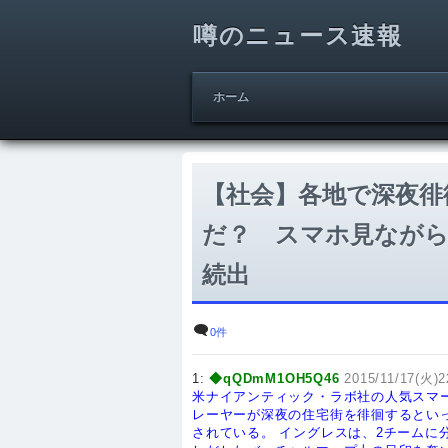
噂のニュース速報
ホーム
【社会】各地で深夜徘
だ？ スマホ見ながら
続出
0件
1:
◆qQDmM1OH5Q46
2015/11/17(火)2
米ナイアンティック・ラボ社の人気スマート
レーヤーが深夜の住宅街を徘徊するといっ
されている。
イングレスは、2チームに