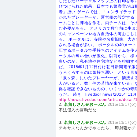
しだしたバーチャルマップ上の目印を奪
びつけられた結果、日本でも警察官が出
者」扱い
ゲームでは、「エンライテッド
かれたプレーヤーが、運営側の設定する
ームごとに陣地を作る。両チームは、そ
む必要がある。
アメリカで数年前に生ま
のキャンペーンや地方自治体の町おこし
る。
ポータルは、寺院や名所旧跡、大き
される場合が多い。
ポータルの40メー
圧するポータルで手持ちのアイテムを使
ータルの奪い合いが激化。以前から、様
多いのが、私有地や住宅地などを徘徊す
だ。
2015年1月12日付け朝日新聞電
うろうろするのは気持ち悪い」という言
「泉ヶ森」にいたプレーヤーが、隣接す
人がいると、数十件の苦情が来ている」
偽を確認できないものの、いくつかの寺
うだ。
続き livedoor news/2015年1
http://news.livedoor.com/article/detail
2:
名無しさん＠おーぷん
2015/11/17(火)
不法侵入の幇助だな
3:
名無しさん＠おーぷん
2015/11/17(火)
テキサスなんかでやったら、 即射殺かチェ