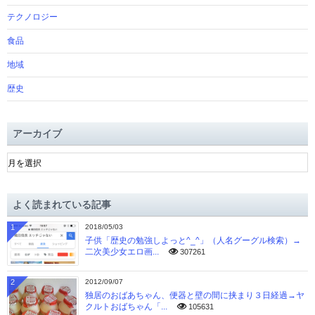
テクノロジー
食品
地域
歴史
アーカイブ
ア
ー
カ
イ
よく読まれている記事
ブ
1
2018/05/03
子供「歴史の勉強しよっと^_^」（人名グーグル検索）→
二次美少女エロ画...
307261
2
2012/09/07
独居のおばあちゃん、便器と壁の間に挟まり３日経過→ヤ
クルトおばちゃん「...
105631