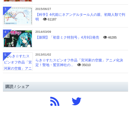
3
2015/06/27
【科学】4代前にネアンデルタール人の親、初期人類で判
明
61187
4
2014/03/09
【新聞】「初音ミク特別号」4月9日発売
46285
5
2013/01/02
らき☆すたスピンオフ作品「宮河家の空腹」アニメ化決
定！聖地・鷲宮神社の...
35010
購読 / シェア