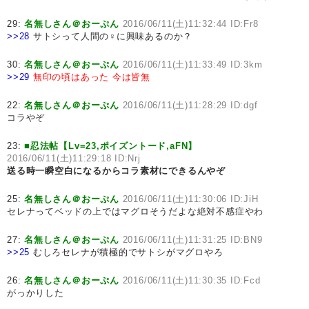
29:
名無しさん＠おーぷん
2016/06/11(土)11:32:44 ID:Fr8
>>28
サトシって人間の♀に興味あるのか？
30:
名無しさん＠おーぷん
2016/06/11(土)11:33:49 ID:3km
>>29
無印の頃はあった
今は皆無
22:
名無しさん＠おーぷん
2016/06/11(土)11:28:29 ID:dgf
コラやぞ
23:
■忍法帖【Lv=23,ポイズントード,aFN】
2016/06/11(土)11:29:18 ID:Nrj
送る時一瞬空白になるからコラ素材にできるんやぞ
25:
名無しさん＠おーぷん
2016/06/11(土)11:30:06 ID:JiH
セレナってベッドの上ではマグロそうだよな絶対不感症やわ
27:
名無しさん＠おーぷん
2016/06/11(土)11:31:25 ID:BN9
>>25
むしろセレナが積極的でサトシがマグロやろ
26:
名無しさん＠おーぷん
2016/06/11(土)11:30:35 ID:Fcd
がっかりした