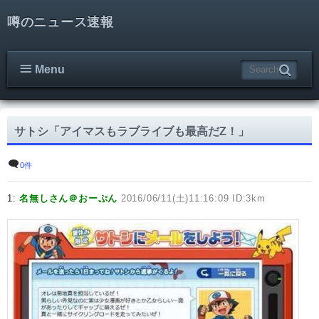
噂のニュース速報
Menu
サトシ「アイマスもラブライブも最高だZ！」
0件
1:
名無しさん＠おーぷん
2016/06/11(土)11:16:09 ID:3km