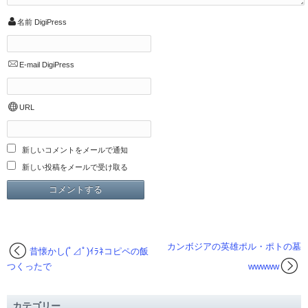
名前
DigiPress
E-mail
DigiPress
URL
新しいコメントをメールで通知
新しい投稿をメールで受け取る
カンボジアの英雄ポル・ポトの墓
昔懐かし(ﾟ⊿ﾟ)ｲﾗﾈコピペの飯
つくったで
wwwww
カテゴリー