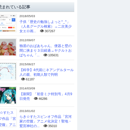
読まれている記事
2018/05/03
子供「歴史の勉強しよっと^_^」
（人名グーグル検索）→二次美少
女エロ画...
307267
2012/09/07
独居のおばあちゃん、便器と壁の
間に挟まり３日経過→ヤクルトお
ばちゃん「...
105631
2015/06/27
【科学】4代前にネアンデルタール
人の親、初期人類で判明
61187
2014/03/09
【新聞】「初音ミク特別号」4月9
日発売
46286
2013/01/02
らき☆すたスピンオフ作品「宮河
家の空腹」アニメ化決定！聖地・
鷲宮神社の...
35010