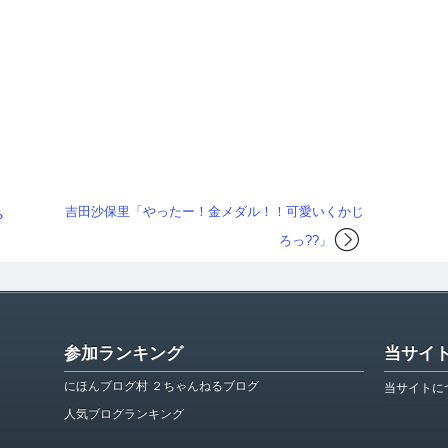
吉田沙保里「やったー！金メダル！！可愛いくかじ
？
ろっ??」
参加ランキング
当サイ
にほんブログ村 ２ちゃんねるブログ
当サイトに
人気ブログランキング