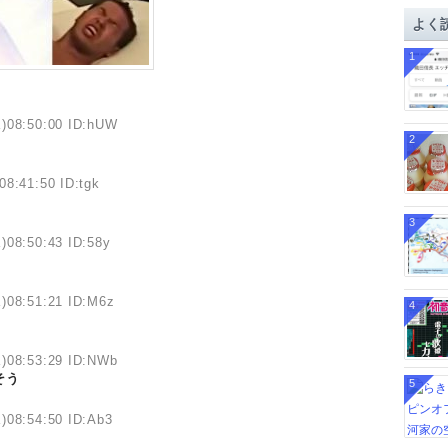
イ
よく
ブ
1
)08:50:00 ID:hUW
2
08:41:50 ID:tgk
3
)08:50:43 ID:58y
)08:51:21 ID:M6z
4
)08:53:29 ID:NWb
そう
5
)08:54:50 ID:Ab3