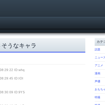
カテ
さそうなキャラ
話題
ニュー
アニメ
08:29:22 ID:whq
漫画
08:29:45 ID:IOI
声優
おもち
08:30:09 ID:9YS
特撮