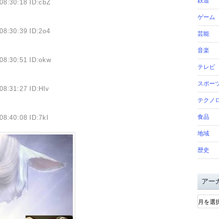
鉄道
08:30:18 ID:cbZ
ゲーム
08:30:39 ID:2o4
芸能
音楽
08:30:51 ID:okw
テレビ
スポー
08:31:27 ID:Hlv
テクノ
食品
08:40:08 ID:7kI
地域
歴史
アー
ア
ー
カ