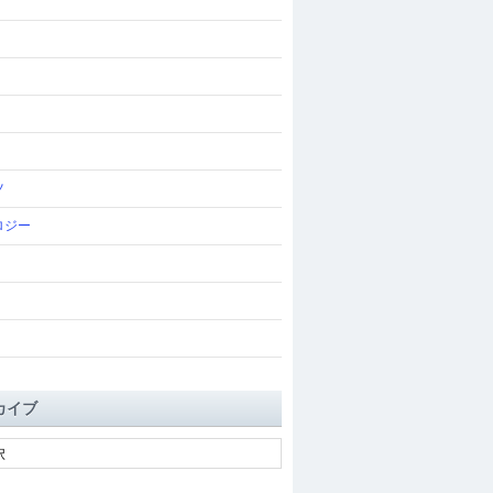
ツ
ロジー
カイブ