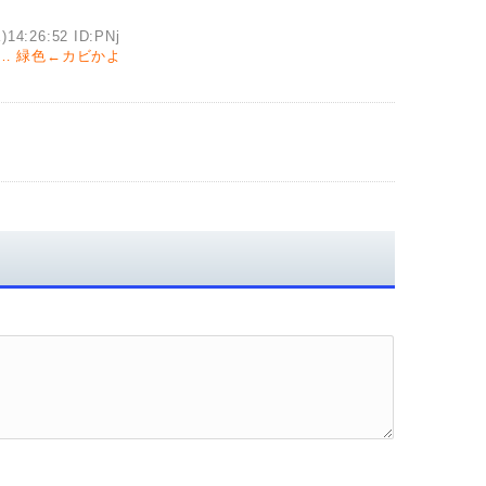
)14:26:52 ID:PNj
…
緑色←カビかよ