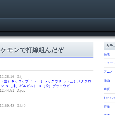
カテ
ポケモンで打線組んだぞ
話題
ニュー
アニメ
2:28:16 ID:tjI
漫画
３（左）ギャロップ
４（一）レックウザ
５（三）メタグロ
ドン
８（捕）ギルガルド
９（投）ゲッコウガ
声優
12:44:51 ID:jcp
おもち
12:59:42 ID:Lt0
特撮