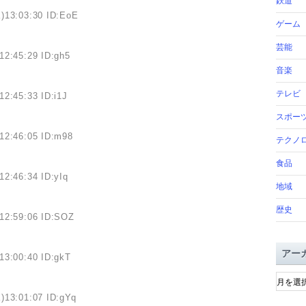
鉄道
)13:03:30 ID:EoE
ゲーム
芸能
12:45:29 ID:gh5
音楽
テレビ
12:45:33 ID:i1J
スポー
12:46:05 ID:m98
テクノ
食品
12:46:34 ID:yIq
地域
歴史
12:59:06 ID:SOZ
アー
13:00:40 ID:gkT
ア
ー
)13:01:07 ID:gYq
カ