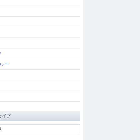
ツ
ロジー
カイブ