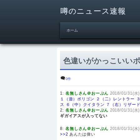
噂のニュース速報
ホーム
色違いがかっこいい
0件
1:
名無しさん＠おーぷん
2018/01/31(水)1
１（遊）ポリゴン
２（二）レントラー
ス
６（中）クイタラン
７（右）リザー
2:
名無しさん＠おーぷん
2018/01/31(水)
ギガイアスが入ってない
8:
名無しさん＠おーぷん
2018/01/31(水)
>>2
あんたは偉い