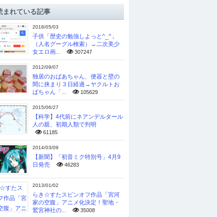
読まれている記事
2018/05/03
子供「歴史の勉強しよっと^_^」
（人名グーグル検索）→二次美少
女エロ画...
307247
2012/09/07
独居のおばあちゃん、便器と壁の
間に挟まり３日経過→ヤクルトお
ばちゃん「...
105629
2015/06/27
【科学】4代前にネアンデルタール
人の親、初期人類で判明
61185
2014/03/09
【新聞】「初音ミク特別号」4月9
日発売
46283
2013/01/02
らき☆すたスピンオフ作品「宮河
家の空腹」アニメ化決定！聖地・
鷲宮神社の...
35008