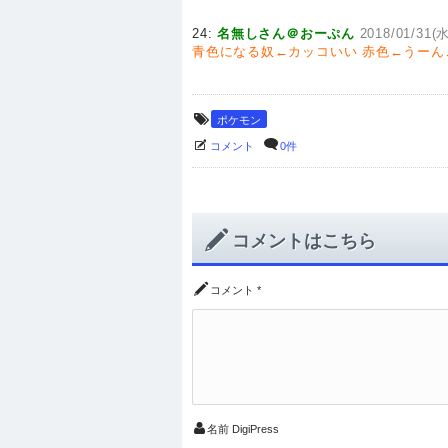
24:
名無しさん＠おーぷん
2018/01/31(水
青色になる奴←カッコいい
赤色←うーん
ポケモン
コメント
0件
コメントはこちら
コメント
*
名前
DigiPress