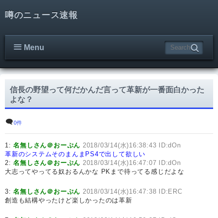
噂のニュース速報
Menu
信長の野望って何だかんだ言って革新が一番面白かった
よな？
0件
1:
名無しさん＠おーぷん
2018/03/14(水)16:38:43 ID:dOn
革新のシステムそのまんまPS4で出して欲しい
2:
名無しさん＠おーぷん
2018/03/14(水)16:47:07 ID:dOn
大志ってやってる奴おるんかな PKまで待ってる感じだよな
3:
名無しさん＠おーぷん
2018/03/14(水)16:47:38 ID:ERC
創造も結構やったけど楽しかったのは革新