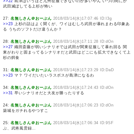
>>22
島津はいうほど九州征服できないのが多いやん いつの間にか
武田滅ぼしてる上杉が怖い
27:
名無しさん＠おーぷん
2018/03/14(水)17:07:46 ID:I3g
>>23
上杉の話はよく聞くが、ワイはむしろ武田が暴れまわる印象あ
る うちのソフトだけ違うんか？
28:
名無しさん＠おーぷん
2018/03/14(水)17:11:28 ID:dOn
>>27
織田斎藤が弱いシナリオでは武田が関東征服して暴れ回る 関
東がわりと固まってるシナリオだと武田はどこにも拡大できなくて上
杉の餌食
31:
名無しさん＠おーぷん
2018/03/14(水)17:23:29 ID:DaD
>>23
マ？ ワイだいたいラスボスが島津になるわ
34:
名無しさん＠おーぷん
2018/03/14(水)17:24:43 ID:dOn
>>31
早いシナリオだと大友が勝ったりする
24:
名無しさん＠おーぷん
2018/03/14(水)17:06:23 ID:dOn
築城をガチれるやつすこ
25:
名無しさん＠おーぷん
2018/03/14(水)17:06:34 ID:9SF
ぶ、武将風雲録…