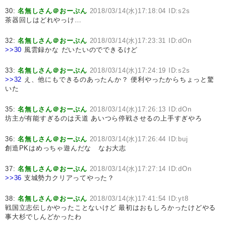
30:
名無しさん＠おーぷん
2018/03/14(水)17:18:04 ID:s2s
茶器回しはどれやっけ…
32:
名無しさん＠おーぷん
2018/03/14(水)17:23:31 ID:dOn
>>30
風雲録かな だいたいのでできるけど
33:
名無しさん＠おーぷん
2018/03/14(水)17:24:19 ID:s2s
>>32
え、他にもできるのあったんか？ 便利やったからちょっと驚
いた
35:
名無しさん＠おーぷん
2018/03/14(水)17:26:13 ID:dOn
坊主が有能すぎるのは天道 あいつら停戦させるの上手すぎやろ
36:
名無しさん＠おーぷん
2018/03/14(水)17:26:44 ID:buj
創造PKはめっちゃ遊んだな なお大志
37:
名無しさん＠おーぷん
2018/03/14(水)17:27:14 ID:dOn
>>36
支城勢力クリアってやった？
38:
名無しさん＠おーぷん
2018/03/14(水)17:41:54 ID:yt8
戦国立志伝しかやったことないけど 最初はおもしろかったけどやる
事大杉でしんどかったわ