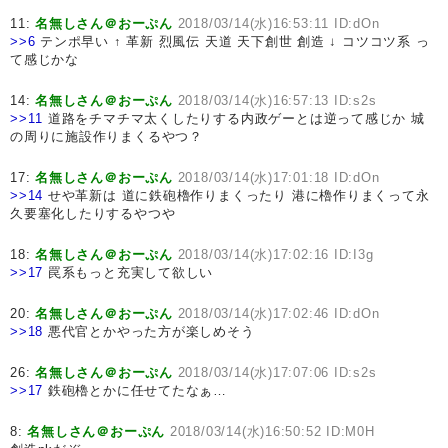
11:
名無しさん＠おーぷん
2018/03/14(水)16:53:11 ID:dOn
>>6
テンポ早い ↑ 革新 烈風伝 天道 天下創世 創造 ↓ コツコツ系 っ
て感じかな
14:
名無しさん＠おーぷん
2018/03/14(水)16:57:13 ID:s2s
>>11
道路をチマチマ太くしたりする内政ゲーとは逆って感じか 城
の周りに施設作りまくるやつ？
17:
名無しさん＠おーぷん
2018/03/14(水)17:01:18 ID:dOn
>>14
せや革新は 道に鉄砲櫓作りまくったり 港に櫓作りまくって永
久要塞化したりするやつや
18:
名無しさん＠おーぷん
2018/03/14(水)17:02:16 ID:I3g
>>17
罠系もっと充実して欲しい
20:
名無しさん＠おーぷん
2018/03/14(水)17:02:46 ID:dOn
>>18
悪代官とかやった方が楽しめそう
26:
名無しさん＠おーぷん
2018/03/14(水)17:07:06 ID:s2s
>>17
鉄砲櫓とかに任せてたなぁ…
8:
名無しさん＠おーぷん
2018/03/14(水)16:50:52 ID:M0H