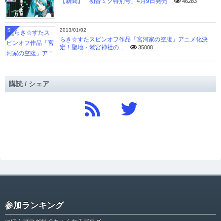
【新聞】「初音ミク特別号」4月9日発売
46283
5
2013/01/02
らき☆すたスピンオフ作品「宮河家の空腹」アニメ化決
定！聖地・鷲宮神社の...
35008
購読 / シェア
参加ランキング