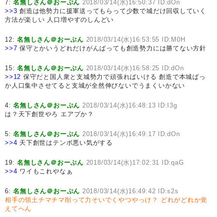
7:
名無しさん＠おーぷん
2018/03/14(水)16:50:37 ID:dOn
>>3
創造は他勢力に援軍送ってもらって少数で城だけ回収していく
方法が楽しい 人口増やすのしんどい
12:
名無しさん＠おーぷん
2018/03/14(水)16:53:55 ID:M0H
>>7
保守とかいうどれだけがんばっても創造勢力には勝てない方針
15:
名無しさん＠おーぷん
2018/03/14(水)16:58:25 ID:dOn
>>12
保守だと国人衆と支城勢力で頑張ればいける 創造で本城ばっ
か人口集中させてると支城が全然伸びないでうまくいかない
4:
名無しさん＠おーぷん
2018/03/14(水)16:48:13 ID:I3g
は？天下創世やろ エアプか？
5:
名無しさん＠おーぷん
2018/03/14(水)16:49:17 ID:dOn
>>4
天下創世はテンポ悪い気がする
19:
名無しさん＠おーぷん
2018/03/14(水)17:02:31 ID:qaG
>>4
ワイもこれやなぁ
6:
名無しさん＠おーぷん
2018/03/14(水)16:49:42 ID:s2s
相手の領土チマチマ削って力そいでくやつやっけ？
どれがどれか覚
えてへん