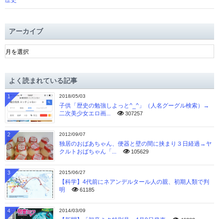
歴史
アーカイブ
ア
ー
カ
イ
よく読まれている記事
ブ
1
2018/05/03
子供「歴史の勉強しよっと^_^」（人名グーグル検索）→
二次美少女エロ画...
307257
2
2012/09/07
独居のおばあちゃん、便器と壁の間に挟まり３日経過→ヤ
クルトおばちゃん「...
105629
3
2015/06/27
【科学】4代前にネアンデルタール人の親、初期人類で判
明
61185
4
2014/03/09