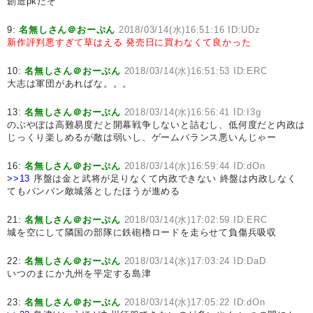
創造pkだぞ
9:
名無しさん＠おーぷん
2018/03/14(水)16:51:16 ID:UDz
新作評判悪すぎて草はえる
発売日に買わなくて良かった
10:
名無しさん＠おーぷん
2018/03/14(水)16:51:53 ID:ERC
大志は軍団があればな。。。
13:
名無しさん＠おーぷん
2018/03/14(水)16:56:41 ID:I3g
のぶやぼは高難易度だと開幕戦争しないと詰むし、低何度だと内政は
じっくり楽しめるが敵は弱いし、ゲームバランス悪いんじゃー
16:
名無しさん＠おーぷん
2018/03/14(水)16:59:44 ID:dOn
>>13
序盤は金と武将が足りなくて内政できない 終盤は内政しなく
てもバンバン敵城落としたほうが進める
21:
名無しさん＠おーぷん
2018/03/14(水)17:02:59 ID:ERC
城を空にして隣国の部隊に鉄砲櫓ロードを走らせて負傷兵吸収
22:
名無しさん＠おーぷん
2018/03/14(水)17:03:24 ID:DaD
いつのまにか九州を平定する島津
23:
名無しさん＠おーぷん
2018/03/14(水)17:05:22 ID:dOn