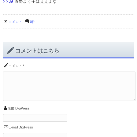
>>39
菅野よう子はええよな
コメント
0件
コメントはこちら
コメント
*
名前
DigiPress
E-mail
DigiPress