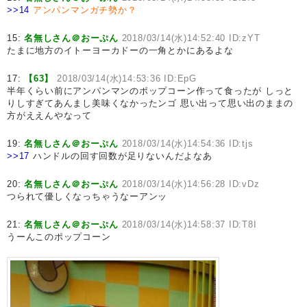
>>14
アンパンマンガチ勢か？
15:
名無しさん＠おーぷん
2018/03/14(水)14:52:40 ID:zYT
たまに地方のイトーヨーカドーの一角とかにあるよな
17:
【63】
2018/03/14(水)14:53:36 ID:EpG
半年くらい前にアンパンマンのポップコーン作って食ったが しっと
りしすぎてあんまし美味くなかったンゴ 思い出って思い出のままの
方がええんやなって
19:
名無しさん＠おーぷん
2018/03/14(水)14:54:36 ID:tjs
>>17
ハンドルの回す回数が足りないんだよなあ
20:
名無しさん＠おーぷん
2018/03/14(水)14:56:28 ID:vDz
つられて優しくなっちゃうなーアンッ
21:
名無しさん＠おーぷん
2018/03/14(水)14:58:37 ID:T8I
うーんこのポップコーン