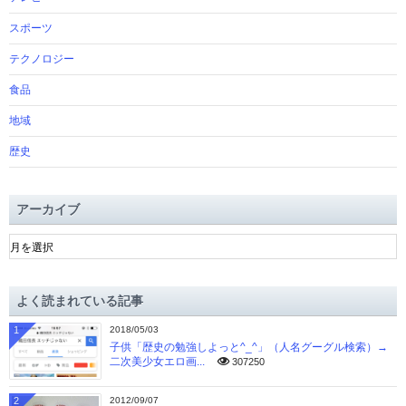
スポーツ
テクノロジー
食品
地域
歴史
アーカイブ
ア
ー
カ
イ
よく読まれている記事
ブ
1
2018/05/03
子供「歴史の勉強しよっと^_^」（人名グーグル検索）→
二次美少女エロ画...
307250
2
2012/09/07