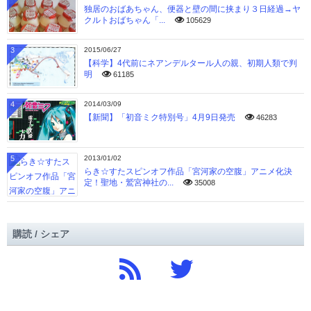
独居のおばあちゃん、便器と壁の間に挟まり３日経過→ヤ
クルトおばちゃん「...
105629
3
2015/06/27
【科学】4代前にネアンデルタール人の親、初期人類で判
明
61185
4
2014/03/09
【新聞】「初音ミク特別号」4月9日発売
46283
5
2013/01/02
らき☆すたスピンオフ作品「宮河家の空腹」アニメ化決
定！聖地・鷲宮神社の...
35008
購読 / シェア