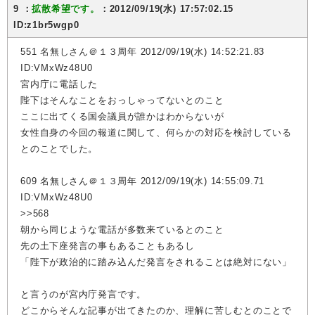
9 ：
拡散希望です。
：2012/09/19(水) 17:57:02.15
ID:z1br5wgp0
551 名無しさん＠１３周年 2012/09/19(水) 14:52:21.83
ID:VMxWz48U0
宮内庁に電話した
陛下はそんなことをおっしゃってないとのこと
ここに出てくる国会議員が誰かはわからないが
女性自身の今回の報道に関して、何らかの対応を検討している
とのことでした。
609 名無しさん＠１３周年 2012/09/19(水) 14:55:09.71
ID:VMxWz48U0
>>568
朝から同じような電話が多数来ているとのこと
先の土下座発言の事もあることもあるし
「陛下が政治的に踏み込んだ発言をされることは絶対にない」
と言うのが宮内庁発言です。
どこからそんな記事が出てきたのか、理解に苦しむとのことで