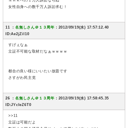
ＮＨＫへの１万人訴訟ならぬ
女性自身への数千万人訴訟求む！
11 ：
名無しさん＠１３周年
：2012/09/19(水) 17:57:12.40
ID:Ae2jZiI10
すげぇなぁ
立証不可能な取材だなぁｗｗｗｗ
都合の良い様にいいたい放題です
さすがわ民主党
26 ：
名無しさん＠１３周年
：2012/09/19(水) 17:58:45.35
ID:JYcIeZ6T0
>>11
立証は可能だよ