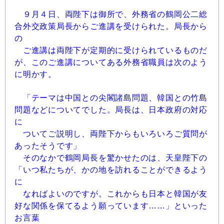
９月４日、両陛下は御所で、外務省の鶴岡公二総
合外交政策局長からご進講を受けられた。局長から
の
ご進講は両陛下が定期的に受けられているものだ
が、このご進講についてある外務省職員は次のよう
に明かす。
「テーマは中国との尖閣諸島問題、韓国との竹島
問題などについてでした。局長は、日本政府の対応
に
ついてご説明し、両陛下からもいろいろご質問が
あったそうです」
そのなかで鶴岡局長を驚かせたのは、天皇陛下の
「いつ私たちが、かの地を訪れることができるよう
に
なればよいのですが。これからも日本と韓国が友
好な関係を保てるよう願っています……」といった
お言葉