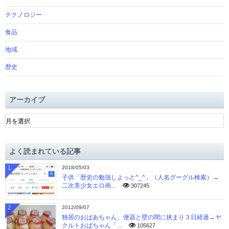
テクノロジー
食品
地域
歴史
アーカイブ
ア
ー
カ
イ
よく読まれている記事
ブ
1
2018/05/03
子供「歴史の勉強しよっと^_^」（人名グーグル検索）→
二次美少女エロ画...
307245
2
2012/09/07
独居のおばあちゃん、便器と壁の間に挟まり３日経過→ヤ
クルトおばちゃん「...
105627