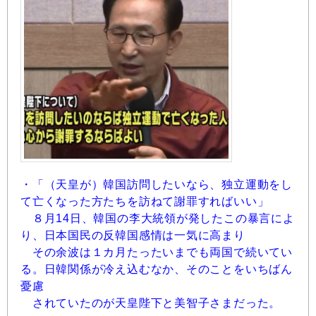
・「（天皇が）韓国訪問したいなら、独立運動をし
て亡くなった方たちを訪ねて謝罪すればいい」
８月14日、韓国の李大統領が発したこの暴言によ
り、日本国民の反韓国感情は一気に高まり
その余波は１カ月たったいまでも両国で続いてい
る。日韓関係が冷え込むなか、そのことをいちばん
憂慮
されていたのが天皇陛下と美智子さまだった。