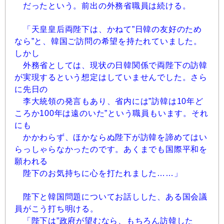
だったという。前出の外務省職員は続ける。
「天皇皇后両陛下は、かねて”日韓の友好のため
なら”と、韓国ご訪問の希望を持たれていました。
しかし
外務省としては、現状の日韓関係で両陛下の訪韓
が実現するという想定はしていませんでした。さら
に先日の
李大統領の発言もあり、省内には”訪韓は10年ど
ころか100年は遠のいた”という職員もいます。それ
にも
かかわらず、ほかならぬ陛下が訪韓を諦めてはい
らっしゃらなかったのです。あくまでも国際平和を
願われる
陛下のお気持ちに心を打たれました……」
陛下と韓国問題についてお話しした、ある国会議
員がこう打ち明ける。
「陛下は”政府が望むなら、もちろん訪韓した