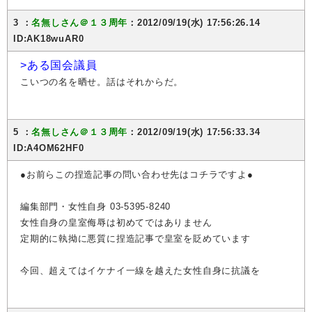
3 ：
名無しさん＠１３周年
：2012/09/19(水) 17:56:26.14
ID:AK18wuAR0
>ある国会議員
こいつの名を晒せ。話はそれからだ。
5 ：
名無しさん＠１３周年
：2012/09/19(水) 17:56:33.34
ID:A4OM62HF0
●お前らこの捏造記事の問い合わせ先はコチラですよ●
編集部門・女性自身 03-5395-8240
女性自身の皇室侮辱は初めてではありません
定期的に執拗に悪質に捏造記事で皇室を貶めています
今回、超えてはイケナイ一線を越えた女性自身に抗議を