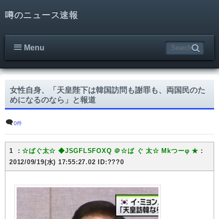
噂のニュース速報
Menu
女性自身、「天皇陛下は韓国訪問も謝罪も、両国民のた
めになるのなら」と報道
0件
1 ：
☆ばぐ太☆
◆JSGFLSFOXQ
＠☆ば ぐ 太☆ Mkつーφ ★
：
2012/09/19(水) 17:55:27.02 ID:???0