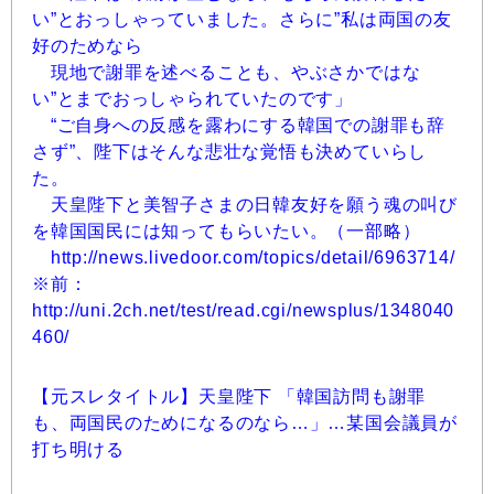
い”とおっしゃっていました。さらに”私は両国の友
好のためなら
現地で謝罪を述べることも、やぶさかではな
い”とまでおっしゃられていたのです」
“ご自身への反感を露わにする韓国での謝罪も辞
さず”、陛下はそんな悲壮な覚悟も決めていらし
た。
天皇陛下と美智子さまの日韓友好を願う魂の叫び
を韓国国民には知ってもらいたい。（一部略）
http://news.livedoor.com/topics/detail/6963714/
※前：
http://uni.2ch.net/test/read.cgi/newsplus/1348040
460/
【元スレタイトル】天皇陛下 「韓国訪問も謝罪
も、両国民のためになるのなら…」…某国会議員が
打ち明ける