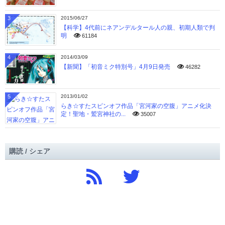
3
2015/06/27
【科学】4代前にネアンデルタール人の親、初期人類で判
明
61184
4
2014/03/09
【新聞】「初音ミク特別号」4月9日発売
46282
5
2013/01/02
らき☆すたスピンオフ作品「宮河家の空腹」アニメ化決
定！聖地・鷲宮神社の...
35007
購読 / シェア