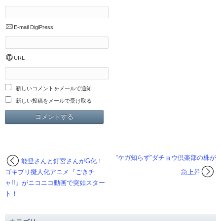
E-mail
DigiPress
URL
新しいコメントをメールで通知
新しい投稿をメールで受け取る
“ケガ知らず”ダチョウ倶楽部の株が
能登さんと釘宮さんがG化！
ゴキブリ擬人化アニメ『ごきチ
急上昇
ャ!!』がニコニコ動画で突如スター
ト！