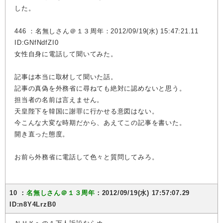
した。
446 ：名無しさん＠１３周年：2012/09/19(水) 15:47:21.11
ID:GNfNdfZI0
女性自身に電話して聞いてみた。
記事は本当に取材して聞いた話。
記事の真偽を外務省に尋ねても絶対に認めないと思う。
担当者の名前は言えません。
天皇陛下を韓国に謝罪に行かせる意図はない。
今こんな大変な時期だから、あえてこの記事を書いた。
開き直った態度。
お前ら外務省に電話して色々と質問してみろ。
10 ：
名無しさん＠１３周年
：2012/09/19(水) 17:57:07.29
ID:n8Y4LrzB0