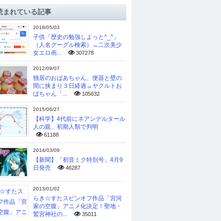
読まれている記事
2018/05/03
子供「歴史の勉強しよっと^_^」
（人名グーグル検索）→二次美少
女エロ画...
307278
2012/09/07
独居のおばあちゃん、便器と壁の
間に挟まり３日経過→ヤクルトお
ばちゃん「...
105632
2015/06/27
【科学】4代前にネアンデルタール
人の親、初期人類で判明
61188
2014/03/09
【新聞】「初音ミク特別号」4月9
日発売
46287
2013/01/02
らき☆すたスピンオフ作品「宮河
家の空腹」アニメ化決定！聖地・
鷲宮神社の...
35011