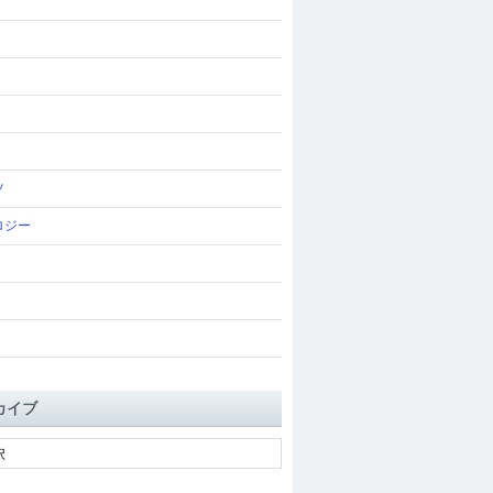
ツ
ロジー
カイブ