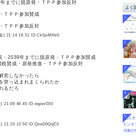
9年までに脱原発・ＴＰＰ参加反対
イ
よく
ブ
・ＴＰＰ参加賛成
1
・ＴＰＰ参加反対
金) 21:14:18.51 ID:
Ck0joMHe0
2
税・2039年までに脱原発・ＴＰＰ参加賛成
増税賛成・原発推進・ＴＰＰ参加反対
3
解党しなかったら
を突っ込まれまくられたか
れるだろ
4
) 21:09:48.45 ID:
eqpei/Dl0
5
) 21:10:13.50 ID:
QnaD0QqE0