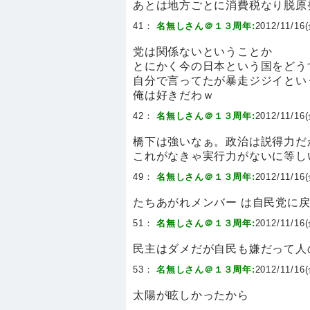
あとは地方ごとに消費税なり脱原
41：
名無しさん＠１３周年:
2012/11/16(
党は関係ないということか
とにかく今の日本という国をどう
自分で言ってたが暴走ジジイとい
俺は好きだわｗ
42：
名無しさん＠１３周年:
2012/11/16(
橋下は強いなぁ。政治は説得力だ
これがなきゃ実行力がないに等し
49：
名無しさん＠１３周年:
2012/11/16(
たちあがれメンバー は自民党に
51：
名無しさん＠１３周年:
2012/11/16(
民主はダメだが自民も嫌だって人
53：
名無しさん＠１３周年:
2012/11/16(
太陽が眩しかったから