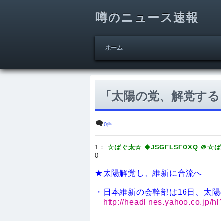
噂のニュース速報
ホーム
「太陽の党、解党する
0件
1：
☆ばぐ太☆ ◆JSGFLSFOXQ ＠☆ば 
0
★太陽解党し、維新に合流へ
・日本維新の会幹部は16日、太
http://headlines.yahoo.co.jp/