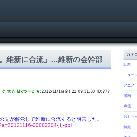
カテ
。維新に合流」…維新の会幹部
話題
ニュー
アニメ
ぐ 太☆ Mkつーφ ★:
2012/11/16(金) 21:09:31.30 ID:
???
漫画
声優
おもち
陽の党が解党して維新に合流すると明言した。
hl?a=20121116-00000204-jij-pol
特撮