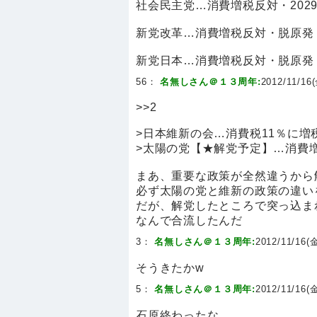
社会民主党…消費増税反対・202
新党改革…消費増税反対・脱原発
新党日本…消費増税反対・脱原発
56：
名無しさん＠１３周年:
2012/11/16(
>>2
>日本維新の会…消費税11％に増
>太陽の党【★解党予定】…消費
まあ、重要な政策が全然違うから
必ず太陽の党と維新の政策の違い
だが、解党したところで突っ込ま
なんで合流したんだ
3：
名無しさん＠１３周年:
2012/11/16(金
そうきたかw
5：
名無しさん＠１３周年:
2012/11/16(金
石原終わったな