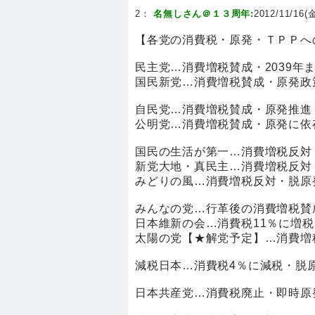
2：
名無しさん＠１３周年:
2012/11/16(金
【各党の消費税・原発・ＴＰＰへ
民主党…消費増税賛成・2039年
国民新党…消費増税賛成・原発政
自民党…消費増税賛成・原発推進
公明党…消費増税賛成・原発に依
国民の生活が第一…消費増税反対
新党大地・真民主…消費増税反対
みどりの風…消費増税反対・脱原
みんなの党…行革後の消費増税賛
日本維新の会…消費税11％に増税
太陽の党【★解党予定】…消費増
減税日本…消費税4％に減税・脱
日本共産党…消費税廃止・即時原