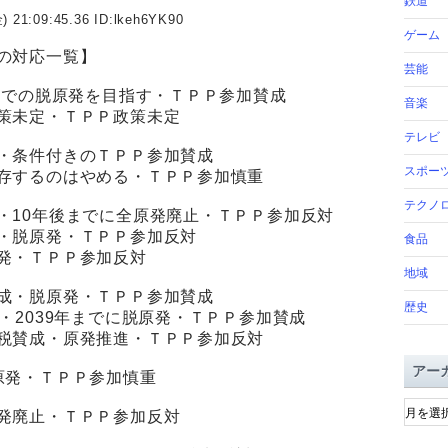
鉄道
) 21:09:45.36 ID:
lkeh6YK90
ゲーム
の対応一覧】
芸能
までの脱原発を目指す・ＴＰＰ参加賛成
音楽
策未定・ＴＰＰ政策未定
テレビ
・条件付きのＴＰＰ参加賛成
スポー
存するのはやめる・ＴＰＰ参加慎重
テクノ
・10年後までに全原発廃止・ＴＰＰ参加反対
・脱原発・ＴＰＰ参加反対
食品
発・ＴＰＰ参加反対
地域
成・脱原発・ＴＰＰ参加賛成
歴史
・2039年までに脱原発・ＴＰＰ参加賛成
税賛成・原発推進・ＴＰＰ参加反対
アー
原発・ＴＰＰ参加慎重
ア
発廃止・ＴＰＰ参加反対
ー
カ