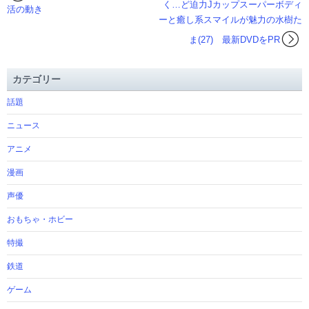
く…ど迫力Jカップスーパーボディ
活の動き
ーと癒し系スマイルが魅力の水樹た
ま(27) 最新DVDをPR
カテゴリー
話題
ニュース
アニメ
漫画
声優
おもちゃ・ホビー
特撮
鉄道
ゲーム