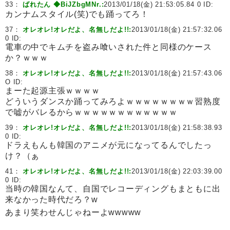
33：
ばれたん ◆BiJZbgMNr.:
2013/01/18(金) 21:53:05.84 0 ID:
カンナムスタイル(笑)でも踊ってろ！
37：
オレオレ!オレだよ、名無しだよ!!:
2013/01/18(金) 21:57:32.06
0 ID:
電車の中でキムチを盗み喰いされた件と同様のケース
か？ｗｗｗ
38：
オレオレ!オレだよ、名無しだよ!!:
2013/01/18(金) 21:57:43.06
O ID:
まーた起源主張ｗｗｗｗ
どういうダンスか踊ってみろよｗｗｗｗｗｗｗｗ習熟度
で嘘がバレるからｗｗｗｗｗｗｗｗｗｗｗｗ
39：
オレオレ!オレだよ、名無しだよ!!:
2013/01/18(金) 21:58:38.93
0 ID:
ドラえもんも韓国のアニメが元になってるんでしたっ
け？（ぁ
41：
オレオレ!オレだよ、名無しだよ!!:
2013/01/18(金) 22:03:39.00
0 ID:
当時の韓国なんて、自国でレコーディングもまともに出
来なかった時代だろ？w
あまり笑わせんじゃねーよwwwww