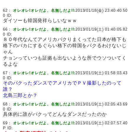
62：
オレオレ!オレだよ、名無しだよ!!:
2013/01/18(金) 23:40:40.50
0 ID:
ダイソーも韓国発祥らしいなｗｗ
66：
オレオレ!オレだよ、名無しだよ!!:
2013/01/19(土) 01:40:05.82
0 ID:
８０年代なんてアメリカパクりまくってた日本が格下も
格下のバカにするぐらい格下の韓国をパクるわけないじ
ゃん
チョンっていつも証拠も出ないような所でウソついてく
るよな
67：
オレオレ!オレだよ、名無しだよ!!:
2013/01/19(土) 01:58:03.43
0 ID:
そのパクったダンスでアメリカでＰＶ撮影したのって
誰？
北島三郎とか？
68：
オレオレ!オレだよ、名無しだよ!!:
2013/01/19(土) 02:05:43.69
0 ID:
具体的に誰がパクってどんなダンスだったのか
69：
オレオレ!オレだよ、名無しだよ!!:
2013/01/19(土) 02:07:57.40
P ID: