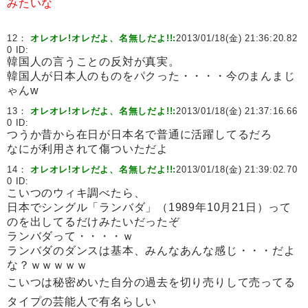
みたいな
12：
オレオレ!オレだよ、名無しだよ!!:
2013/01/18(金) 21:36:20.82
0 ID:
韓国人の言うことの反対が真実。
韓国人が日本人のものをパクった・・・・今のまんまじ
ゃんw
13：
オレオレ!オレだよ、名無しだよ!!:
2013/01/18(金) 21:37:16.66
0 ID:
つうか昔から在日が日本名で普通に活躍してるだろ
なにが利用されて傷ついただよ
14：
オレオレ!オレだよ、名無しだよ!!:
2013/01/18(金) 21:39:02.70
0 ID:
こいつのウィキ調べたら、
日本でシングル「ランバダ」（1989年10月21日）って
のを出してるだけみたいだったぞ
ランバダって・・・・ｗ
ランバダのダンスは基本、みんなあんな感じ・・・だよ
な？ｗｗｗｗｗ
こいつは秘密めいた自分の過去を切り売りして売ってる
タイプの芸能人で有名らしい