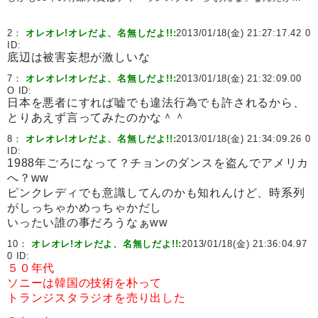
2：
オレオレ!オレだよ、名無しだよ!!:
2013/01/18(金) 21:27:17.42 0
ID:
底辺は被害妄想が激しいな
7：
オレオレ!オレだよ、名無しだよ!!:
2013/01/18(金) 21:32:09.00
O ID:
日本を悪者にすれば嘘でも違法行為でも許されるから、
とりあえず言ってみたのかな＾＾
8：
オレオレ!オレだよ、名無しだよ!!:
2013/01/18(金) 21:34:09.26 0
ID:
1988年ごろになって？チョンのダンスを盗んでアメリカ
へ？ww
ピンクレディでも意識してんのかも知れんけど、時系列
がしっちゃかめっちゃかだし
いったい誰の事だろうなぁww
10：
オレオレ!オレだよ、名無しだよ!!:
2013/01/18(金) 21:36:04.97
0 ID:
５０年代
ソニーは韓国の技術を朴って
トランジスタラジオを売り出した