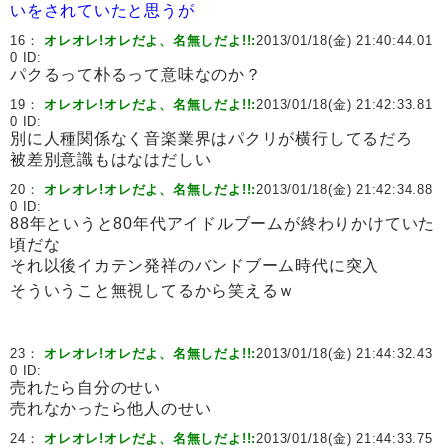
いをされていたと思うが
16：
オレオレ!オレだよ、名無しだよ!!:
2013/01/18(金) 21:40:44.01
0 ID:
パクるって朴るって意味なのか？
19：
オレオレ!オレだよ、名無しだよ!!:
2013/01/18(金) 21:42:33.81
0 ID:
別に人種関係なく音楽業界はパクリが横行してるだろ
被差別意識もはなはだしい
20：
オレオレ!オレだよ、名無しだよ!!:
2013/01/18(金) 21:42:34.88
0 ID:
88年というと80年代アイドルブームが終わりかけていた
頃だな
それ以後イカテン発祥のバンドブーム時代に突入
そういうこと無視してるから笑えるｗ
23：
オレオレ!オレだよ、名無しだよ!!:
2013/01/18(金) 21:44:32.43
0 ID:
売れたら自分のせい
売れなかったら他人のせい
24：
オレオレ!オレだよ、名無しだよ!!:
2013/01/18(金) 21:44:33.75