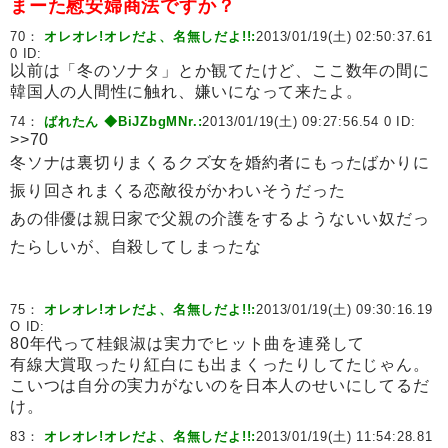
まーた慰安婦商法ですか？
70：
オレオレ!オレだよ、名無しだよ!!:
2013/01/19(土) 02:50:37.61
0 ID:
以前は「冬のソナタ」とか観てたけど、ここ数年の間に
韓国人の人間性に触れ、嫌いになって来たよ。
74：
ばれたん ◆BiJZbgMNr.:
2013/01/19(土) 09:27:56.54 0 ID:
>>70
冬ソナは裏切りまくるクズ女を婚約者にもったばかりに
振り回されまくる恋敵役がかわいそうだった
あの俳優は親日家で父親の介護をするようないい奴だっ
たらしいが、自殺してしまったな
75：
オレオレ!オレだよ、名無しだよ!!:
2013/01/19(土) 09:30:16.19
O ID:
80年代って桂銀淑は実力でヒット曲を連発して
有線大賞取ったり紅白にも出まくったりしてたじゃん。
こいつは自分の実力がないのを日本人のせいにしてるだ
け。
83：
オレオレ!オレだよ、名無しだよ!!:
2013/01/19(土) 11:54:28.81