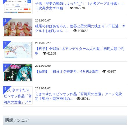
子供「歴史の勉強しよっと^_^」（人名グーグル検索）→
二次美少女エロ画...
307278
2
2012/09/07
独居のおばあちゃん、便器と壁の間に挟まり３日経過→ヤ
クルトおばちゃん「...
105632
3
2015/06/27
【科学】4代前にネアンデルタール人の親、初期人類で判
明
61188
4
2014/03/09
【新聞】「初音ミク特別号」4月9日発売
46287
5
2013/01/02
らき☆すたスピンオフ作品「宮河家の空腹」アニメ化決
定！聖地・鷲宮神社の...
35011
購読 / シェア