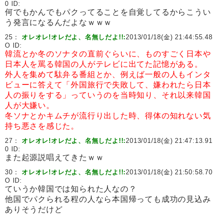
0 ID:
何でもかんでもパクってることを自覚してるからこうい
う発言になるんだよなｗｗｗ
25：
オレオレ!オレだよ、名無しだよ!!:
2013/01/18(金) 21:44:55.48
O ID:
韓流とか冬のソナタの直前ぐらいに、ものすごく日本や
日本人を罵る韓国の人がテレビに出てた記憶がある。
外人を集めて駄弁る番組とか、例えば一般の人もインタ
ビューに答えて「外国旅行で失敗して、嫌われたら日本
人の振りをする」っていうのを当時知り、それ以来韓国
人が大嫌い。
冬ソナとかキムチが流行り出した時、得体の知れない気
持ち悪さを感じた。
27：
オレオレ!オレだよ、名無しだよ!!:
2013/01/18(金) 21:47:13.91
0 ID:
また起源説唱えてきたｗｗ
30：
オレオレ!オレだよ、名無しだよ!!:
2013/01/18(金) 21:50:58.70
O ID:
ていうか韓国では知られた人なの？
他国でパクられる程の人なら本国帰っても成功の見込み
ありそうだけど