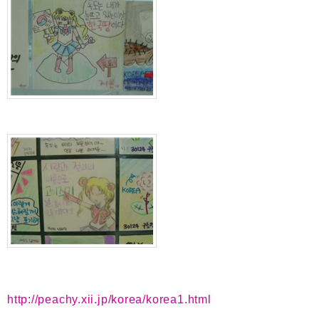
http://peachy.xii.jp/korea/korea1.html