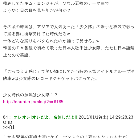
積みしてたキム・ヨンジャが、ソウル五輪のテーマ曲で
ようやく日の目を見た年だが何か？
その頃の韓国は、アジアで人気あった「少女隊」の派手な衣装で歌っ
て踊る姿に衝撃受けてた時代だろw
一体どんな踊りをパクられたのか踊って見せろよw
韓国のＴＶ番組で初めて歌った日本人歌手は少女隊。ただし日本語禁
止なので英語。
「ごっつええ感じ」で笑い物にしてた当時の人気アイドルグループ消
防車wは少女隊のレコードジャケットパクってた。
少女時代の源流は少女隊！？
http://courrier.jp/blog/?p=6185
84：
オレオレ!オレだよ、名無しだよ!!:
2013/01/19(土) 14:29:28.23
O ID:
>>81
しかも88年の有線大賞はケイ・ウンスクの「夢おんな」なんだが…