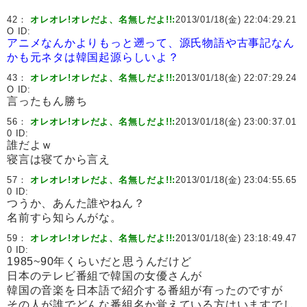
42：
オレオレ!オレだよ、名無しだよ!!:
2013/01/18(金) 22:04:29.21
O ID:
アニメなんかよりもっと遡って、源氏物語や古事記なん
かも元ネタは韓国起源らしいよ？
43：
オレオレ!オレだよ、名無しだよ!!:
2013/01/18(金) 22:07:29.24
O ID:
言ったもん勝ち
56：
オレオレ!オレだよ、名無しだよ!!:
2013/01/18(金) 23:00:37.01
0 ID:
誰だよｗ
寝言は寝てから言え
57：
オレオレ!オレだよ、名無しだよ!!:
2013/01/18(金) 23:04:55.65
0 ID:
つうか、あんた誰やねん？
名前すら知らんがな。
59：
オレオレ!オレだよ、名無しだよ!!:
2013/01/18(金) 23:18:49.47
0 ID:
1985~90年くらいだと思うんだけど
日本のテレビ番組で韓国の女優さんが
韓国の音楽を日本語で紹介する番組が有ったのですが
その人が誰でどんな番組名か覚えている方はいますでし