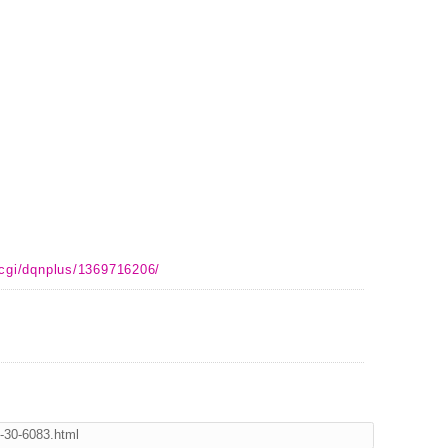
.cgi/dqnplus/1369716206/