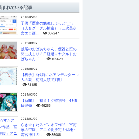
読まれている記事
2018/05/03
子供「歴史の勉強しよっと^_^」
（人名グーグル検索）→二次美少
女エロ画...
307247
2012/09/07
独居のおばあちゃん、便器と壁の
間に挟まり３日経過→ヤクルトお
ばちゃん「...
105629
2015/06/27
【科学】4代前にネアンデルタール
人の親、初期人類で判明
61185
2014/03/09
【新聞】「初音ミク特別号」4月9
日発売
46283
2013/01/02
らき☆すたスピンオフ作品「宮河
家の空腹」アニメ化決定！聖地・
鷲宮神社の...
35008