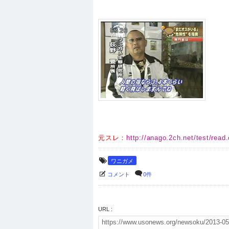
元スレ：
http://anago.2ch.net/test/read
ワニガメ
コメント
0件
URL :