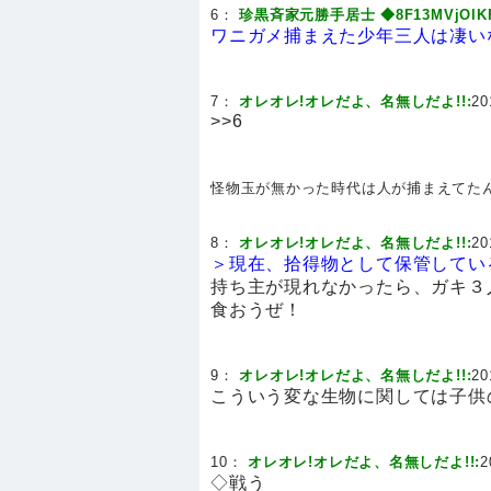
6：
珍黒斉家元勝手居士 ◆8F13MVjOlKF
ワニガメ捕まえた少年三人は凄い
7：
オレオレ!オレだよ、名無しだよ!!:
20
>>6
怪物玉が無かった時代は人が捕まえてた
8：
オレオレ!オレだよ、名無しだよ!!:
20
＞現在、拾得物として保管してい
持ち主が現れなかったら、ガキ３
食おうぜ！
9：
オレオレ!オレだよ、名無しだよ!!:
20
こういう変な生物に関しては子供
10：
オレオレ!オレだよ、名無しだよ!!:
2
◇戦う