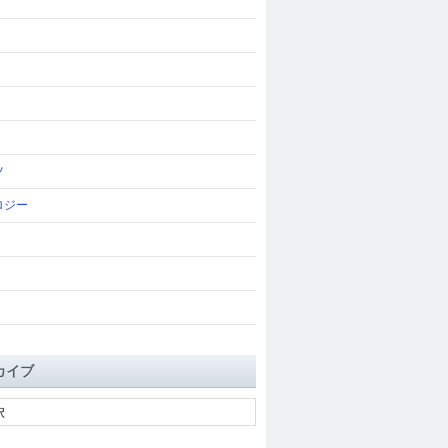
ツ
ロジー
カイブ