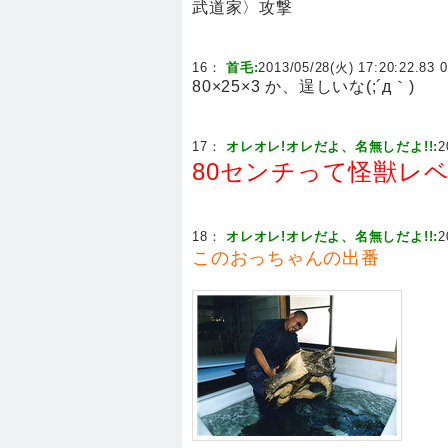
武道家〉攻撃
16：
首毛:
2013/05/28(火) 17:20:22.83 0
80×25×3 か、逞しいな(;´д｀)
17：
オレオレ!オレだよ、名無しだよ!!:
2
80センチって怪獣レ
18：
オレオレ!オレだよ、名無しだよ!!:
2
このおっちゃんの出番