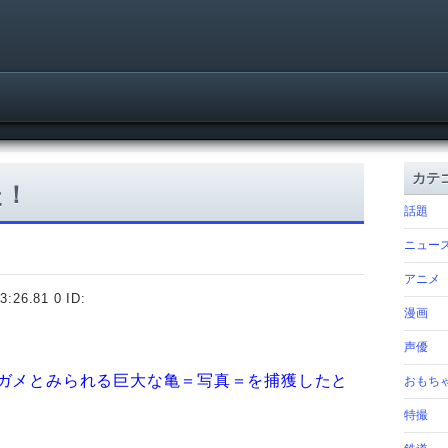
カテ
た！
話題
ニュー
アニメ
3:26.81 0 ID:
漫画
声優
ガメとみられる巨大な亀＝写真＝を捕獲したと
おもち
特撮