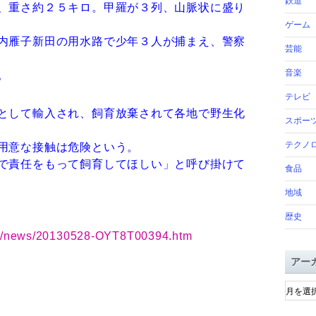
鉄道
、重さ約２５キロ。甲羅が３列、山脈状に盛り
ゲーム
内雁子新田の用水路で少年３人が捕まえ、警察
芸能
音楽
。
テレビ
として輸入され、飼育放棄されて各地で野生化
スポー
テクノ
用意な接触は危険という。
で責任をもって飼育してほしい」と呼び掛けて
食品
地域
歴史
chi/news/20130528-OYT8T00394.htm
アー
ア
ー
カ