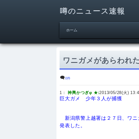
噂のニュース速報
ホーム
ワニガメがあらわれ
0件
1：
神輿かつぎφ ★:
2013/05/28(火) 13:4
巨大ガメ 少年３人が捕獲
新潟県警上越署は２７日、ワニ
発表した。