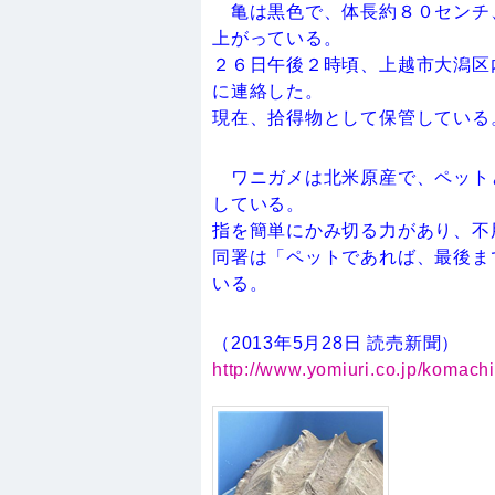
亀は黒色で、体長約８０センチ
上がっている。
２６日午後２時頃、上越市大潟区
に連絡した。
現在、拾得物として保管している
ワニガメは北米原産で、ペット
している。
指を簡単にかみ切る力があり、不
同署は「ペットであれば、最後ま
いる。
（2013年5月28日 読売新聞）
http://www.yomiuri.co.jp/koma