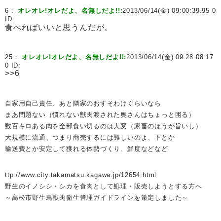
6：
オレオレ!オレだよ、名無しだよ!!:
2013/06/14(金) 09:00:39.95 0
ID:
食べればいいと思うんだが。
25：
オレオレ!オレだよ、名無しだよ!!:
2013/06/14(金) 09:28:08.17
0 ID:
>>6
自家用自己責任、あと隣家のおすそわけぐらいなら
まあ問題ない（慣れない獣肉渡された奥さんはちょっと困る）
数百キロある肉を全部食い切るのは大変（家畜のほうが旨いし）
大規模に流通、つまり商売するには難しいのよ、下とか
輸送費とか安定して獲れる体勢づくり、鮮度などなど
ttp://www.city.takamatsu.kagawa.jp/12654.html
野生のイノシシ・シカを食肉として処理・販売しようとする方へ
～高松市野生鳥獣肉衛生管理ガイドラインを策定しました～