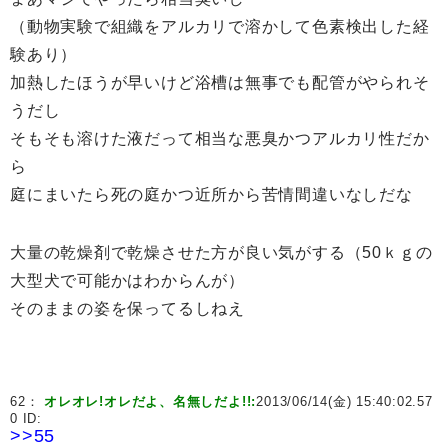
（動物実験で組織をアルカリで溶かして色素検出した経
験あり）
加熱したほうが早いけど浴槽は無事でも配管がやられそ
うだし
そもそも溶けた液だって相当な悪臭かつアルカリ性だか
ら
庭にまいたら死の庭かつ近所から苦情間違いなしだな
大量の乾燥剤で乾燥させた方が良い気がする（50ｋｇの
大型犬で可能かはわからんが）
そのままの姿を保ってるしねえ
62：
オレオレ!オレだよ、名無しだよ!!:
2013/06/14(金) 15:40:02.57
0 ID:
>>55