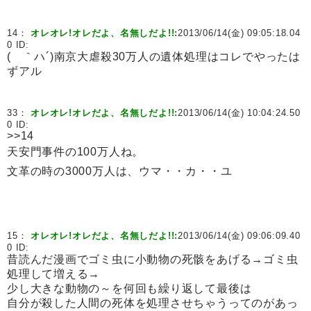
14：
オレオレ!オレだよ、名無しだよ!!:
2013/06/14(金) 09:05:18.04
0 ID:
( ｀ハ´)南京大虐殺30万人の遺体処理はコレでやったは
ずアル
33：
オレオレ!オレだよ、名無しだよ!!:
2013/06/14(金) 10:04:24.50
0 ID:
>>14
天安門事件の100万人ね。
文革の時の3000万人は、ウマ・・カ・・ユ
15：
オレオレ!オレだよ、名無しだよ!!:
2013/06/14(金) 09:06:09.40
0 ID:
昔読んだ漫画でゴミ虫に小動物の死骸をあげる→ゴミ虫
処理して増える→
少し大きな動物の～を何回も繰り返して最後は
自分が殺した人間の死体を処理させちゃうってのがあっ