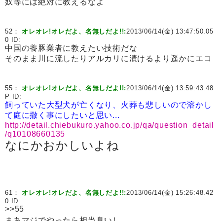
奴等には絶対に教えるなよ
52：
オレオレ!オレだよ、名無しだよ!!:
2013/06/14(金) 13:47:50.05
0 ID:
中国の養豚業者に教えたい技術だな
そのまま川に流したりアルカリに漬けるより遥かにエコ
55：
オレオレ!オレだよ、名無しだよ!!:
2013/06/14(金) 13:59:43.48
P ID:
飼っていた大型犬が亡くなり、火葬も悲しいので溶かし
て庭に撒く事にしたいと思い...
http://detail.chiebukuro.yahoo.co.jp/qa/question_detail
/q10108660135
なにかおかしいよね
61：
オレオレ!オレだよ、名無しだよ!!:
2013/06/14(金) 15:26:48.42
0 ID:
>>55
まあマジでやったら相当臭いし