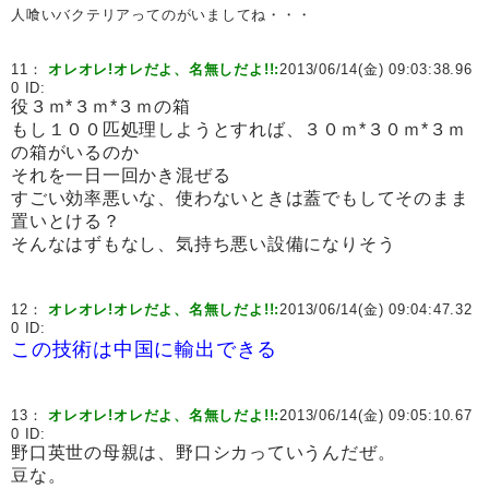
人喰いバクテリアってのがいましてね・・・
11：
オレオレ!オレだよ、名無しだよ!!:
2013/06/14(金) 09:03:38.96
0 ID:
役３ｍ*３ｍ*３ｍの箱
もし１００匹処理しようとすれば、３０ｍ*３０ｍ*３ｍ
の箱がいるのか
それを一日一回かき混ぜる
すごい効率悪いな、使わないときは蓋でもしてそのまま
置いとける？
そんなはずもなし、気持ち悪い設備になりそう
12：
オレオレ!オレだよ、名無しだよ!!:
2013/06/14(金) 09:04:47.32
0 ID:
この技術は中国に輸出できる
13：
オレオレ!オレだよ、名無しだよ!!:
2013/06/14(金) 09:05:10.67
0 ID:
野口英世の母親は、野口シカっていうんだぜ。
豆な。