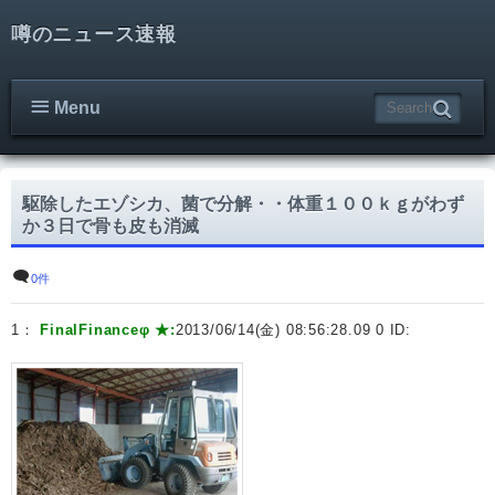
噂のニュース速報
Menu
駆除したエゾシカ、菌で分解・・体重１００ｋｇがわず
か３日で骨も皮も消滅
0件
1：
FinalFinanceφ ★:
2013/06/14(金) 08:56:28.09 0 ID: