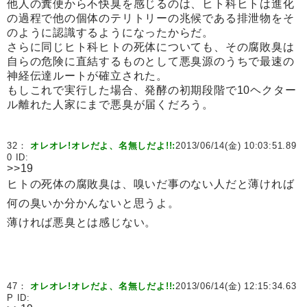
他人の糞便から不快臭を感じるのは、ヒト科ヒトは進化
の過程で他の個体のテリトリーの兆候である排泄物をそ
のように認識するようになったからだ。
さらに同じヒト科ヒトの死体についても、その腐敗臭は
自らの危険に直結するものとして悪臭源のうちで最速の
神経伝達ルートが確立された。
もしこれで実行した場合、発酵の初期段階で10ヘクター
ル離れた人家にまで悪臭が届くだろう。
32：
オレオレ!オレだよ、名無しだよ!!:
2013/06/14(金) 10:03:51.89
0 ID:
>>19
ヒトの死体の腐敗臭は、嗅いだ事のない人だと薄ければ
何の臭いか分かんないと思うよ。
薄ければ悪臭とは感じない。
47：
オレオレ!オレだよ、名無しだよ!!:
2013/06/14(金) 12:15:34.63
P ID: