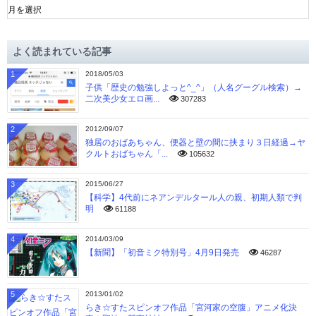
ー
カ
イ
よく読まれている記事
ブ
1
2018/05/03
子供「歴史の勉強しよっと^_^」（人名グーグル検索）→
二次美少女エロ画...
307283
2
2012/09/07
独居のおばあちゃん、便器と壁の間に挟まり３日経過→ヤ
クルトおばちゃん「...
105632
3
2015/06/27
【科学】4代前にネアンデルタール人の親、初期人類で判
明
61188
4
2014/03/09
【新聞】「初音ミク特別号」4月9日発売
46287
5
2013/01/02
らき☆すたスピンオフ作品「宮河家の空腹」アニメ化決