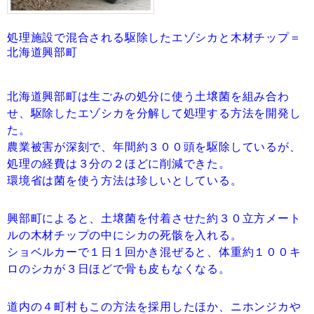
処理施設で混合される駆除したエゾシカと木材チップ＝
北海道興部町
北海道興部町は生ごみの処分に使う土壌菌を組み合わ
せ、駆除したエゾシカを分解して処理する方法を開発し
た。
農業被害が深刻で、年間約３００頭を駆除しているが、
処理の経費は３分の２ほどに削減できた。
環境省は菌を使う方法は珍しいとしている。
興部町によると、土壌菌を付着させた約３０立方メート
ルの木材チップの中にシカの死骸を入れる。
ショベルカーで１日１回かき混ぜると、体重約１００キ
ロのシカが３日ほどで骨も皮もなくなる。
道内の４町村もこの方法を採用したほか、ニホンジカや