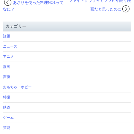
ファイトクラブってブラピが闘う映
あさりを使った料理NO1って
なに？
画だと思ったのに
カテゴリー
話題
ニュース
アニメ
漫画
声優
おもちゃ・ホビー
特撮
鉄道
ゲーム
芸能