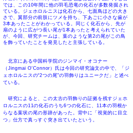
では、この10年間に他の羽毛恐竜の化石が多数発掘され
ている。ジェホロルニスは化石から、七面鳥ほどの大き
さで、翼部分の前肢にツメを持ち、下あごに小さな歯が
3本あったことがわかっている。同じく化石から、先が
扇のように広がつ長い尾が1本あったと考えられていた
が、今回、研究チームは、葉のような第2の尾がこの鳥
を飾っていたことを発見したと主張している。
北京にある中国科学院のジンマイ・オコナー
（Jingmai O’Connor）氏は今回の研究論文の中で、「ジ
ェホロルニスの“2つの尾”の羽飾りはユニークだ」と述べ
ている。
研究によると、この太古の羽飾りの証拠を残すジェホ
ロルニスの11の化石のうち6つの化石に、11本の羽根か
らなる葉状の尾の形跡があった。背中に「視覚的に目立
つ」仕方で真っすぐ突き出ていたという。