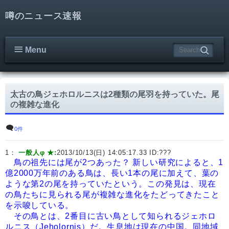
噂のニュース速報
Menu
太古の鳥ジェホロルニスは2種類の尾羽を持っていた。尾
の複雑な進化
0件
1：
一般人φ ★:
2013/10/13(日) 14:05:17.33 ID:
???
鳥の祖先には尾が2つあった？ 新しい研究によると、1
億2000万年前のある鳥は、長い1本の尾に加えて、葉の
ような第2の尾を持っていたという。この発見は、現在
の鳥たちに見られる尾が複雑な進化をたどってきたこと
を示唆している。
その鳥とは、2番目に古い鳥として知られるジェホロ
ルニス（Jeholornis）だ。生息地は現在の中国。同地域