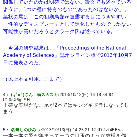
関係していたのかは明確ではない。論文でも述べている
ように、1つの種に特有のものであったのはないか」。
葉状の尾は、この初期鳥類が披露する目につきやすい
「性的なディスプレー」として進化したものでしかない
可能性が高いだろうとクラーク氏は述べている。
今回の研究結果は、「Proceedings of the National
Academy of Sciences」誌オンライン版で2013年10月7
日に発表された。
（以上本文引用ここまで）
4：
(,,ﾟдﾟ)さん 頭スカスカ:
2013/10/13(日) 14:18:34.84
ID:
0qX5gLSH
正確な表現だな。尾が2本ではキングギドラになってし
まう
5：
名無しのひみつ:
2013/10/13(日) 14:25:21.12 ID:
Jzf4EEsa
一本一本の羽が集まって一つの目玉のような紋様を作