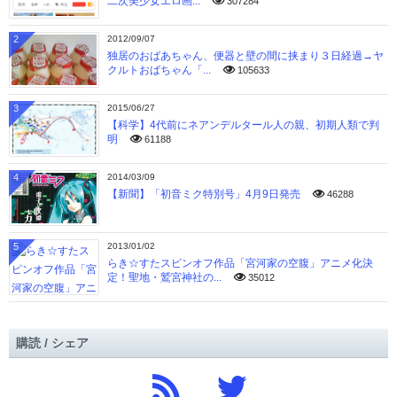
二次美少女エロ画...
307284
2
2012/09/07
独居のおばあちゃん、便器と壁の間に挟まり３日経過→ヤ
クルトおばちゃん「...
105633
3
2015/06/27
【科学】4代前にネアンデルタール人の親、初期人類で判
明
61188
4
2014/03/09
【新聞】「初音ミク特別号」4月9日発売
46288
5
2013/01/02
らき☆すたスピンオフ作品「宮河家の空腹」アニメ化決
定！聖地・鷲宮神社の...
35012
購読 / シェア