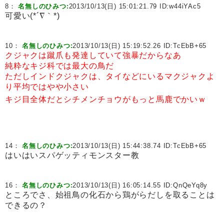
8：
名無しのひみつ:
2013/10/13(日) 15:01:21.79 ID:
w44iYAc5
可愛い(*´∇｀*)
10：
名無しのひみつ:
2013/10/13(日) 15:19:52.26 ID:
TcEbB+65
クジャクは蹴爪も発達していて強暴だからなあ
純粋なキジ科では最大の鳥だ
ただしインドクジャクは、タイなどにいるマクジャクよ
り平均ではやや小さい
キジ目全体だとシチメンチョウがもっと馬鹿でかいｗ
14：
名無しのひみつ:
2013/10/13(日) 15:44:38.74 ID:
TcEbB+65
はいはいスパゲッティモンスター教
16：
名無しのひみつ:
2013/10/13(日) 16:05:14.55 ID:
QnQeYq8y
ところでさ、始祖鳥の化石から鶏がらだしを取ることは
できるの？