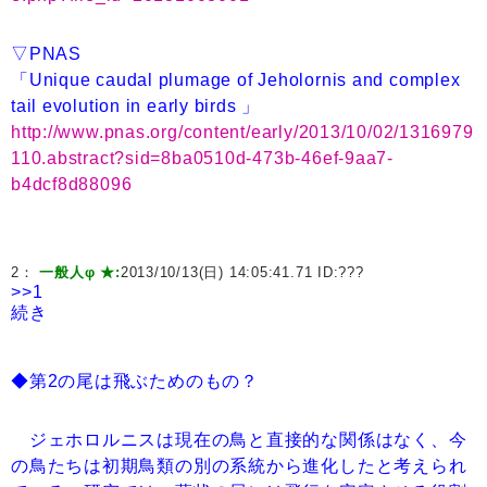
▽PNAS
「Unique caudal plumage of Jeholornis and complex
tail evolution in early birds 」
http://www.pnas.org/content/early/2013/10/02/1316979
110.abstract?sid=8ba0510d-473b-46ef-9aa7-
b4dcf8d88096
2：
一般人φ ★:
2013/10/13(日) 14:05:41.71 ID:
???
>>1
続き
◆第2の尾は飛ぶためのもの？
ジェホロルニスは現在の鳥と直接的な関係はなく、今
の鳥たちは初期鳥類の別の系統から進化したと考えられ