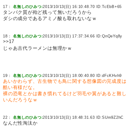
17：
名無しのひみつ:
2013/10/13(日) 16:10:48.70 ID:
TcEbB+65
タンパク質が殆ど残って無いだろうから
ダシの成分であるアミノ酸も取れないなｗ
18：
名無しのひみつ:
2013/10/13(日) 17:37:34.66 ID:
QnQeYq8y
>>17
じゃあ古代ラーメンは無理かｗ
19：
名無しのひみつ:
2013/10/13(日) 18:00:40.80 ID:
dFcKHvh9
あいかわらず、古生物でも鳥に関する想像図の完成度は
酷い有様だな。
裸の恐竜とかは書き慣れてるけど羽毛や翼があると難し
いんだろうなｗ
22：
名無しのひみつ:
2013/10/13(日) 18:48:31.63 ID:
SUm9Z2hC
なんだ性淘汰か