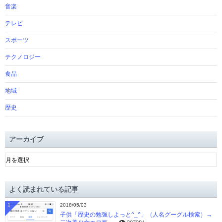
音楽
テレビ
スポーツ
テクノロジー
食品
地域
歴史
アーカイブ
ア
ー
カ
イ
よく読まれている記事
ブ
1
2018/05/03
子供「歴史の勉強しよっと^_^」（人名グーグル検索）→