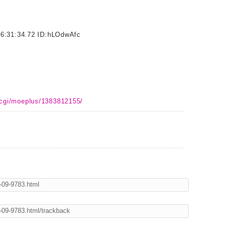
6:31:34.72 ID:
hLOdwAfc
d.cgi/moeplus/1383812155/