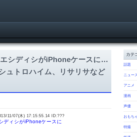
カテ
シディシがiPhoneケースに…
話題
シュトロハイム、リサリサなど
ニュー
アニメ
漫画
声優
013/11/07(木) 17:15:55.14 ID:
???
おもち
ディシがiPhoneケースに
特撮