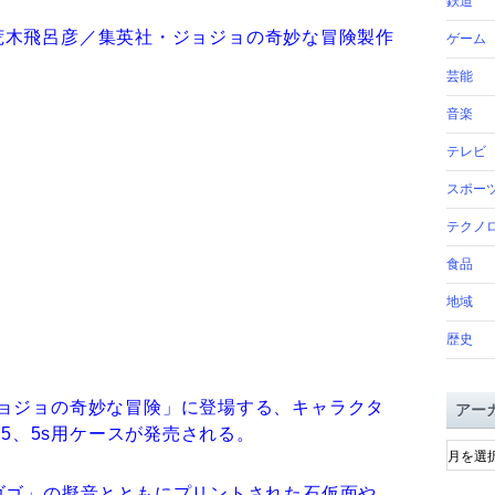
鉄道
c)荒木飛呂彦／集英社・ジョジョの奇妙な冒険製作
ゲーム
芸能
音楽
テレビ
スポー
テクノ
食品
地域
歴史
ョジョの奇妙な冒険」に登場する、キャラクタ
アー
e5、5s用ケースが発売される。
ア
ー
カ
ゴゴ」の擬音とともにプリントされた石仮面や、