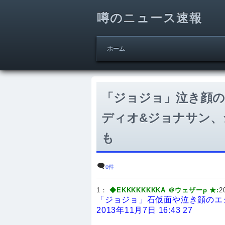
噂のニュース速報
ホーム
「ジョジョ」泣き顔のエ
ディオ&ジョナサン、
も
0件
1：
◆EKKKKKKKKA ＠ウェザーρ ★:
2
「ジョジョ」石仮面や泣き顔のエシ
2013年11月7日 16:43 27