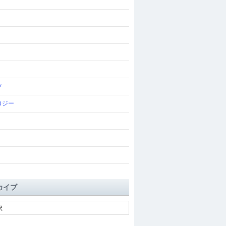
ツ
ロジー
カイブ