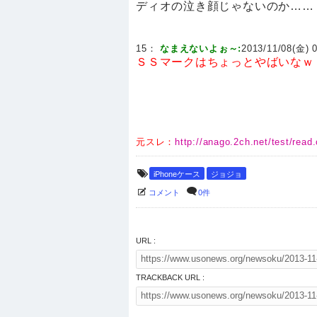
ディオの泣き顔じゃないのか……
15：
なまえないよぉ～:
2013/11/08(金) 0
ＳＳマークはちょっとやばいなｗ
元スレ：
http://anago.2ch.net/test/rea
iPhoneケース
ジョジョ
コメント
0件
URL :
TRACKBACK URL :