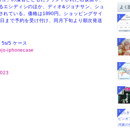
イ
るエシディシのほか、ディオ&ジョナサン、シュ
よく
ブ
されている。価格は1890円。ショッピングサイ
1
1月11日まで予約を受け付け、同月下旬より順次発送
2
5s/5 ケース
/jojo-iphonecase
3
3023
4
5