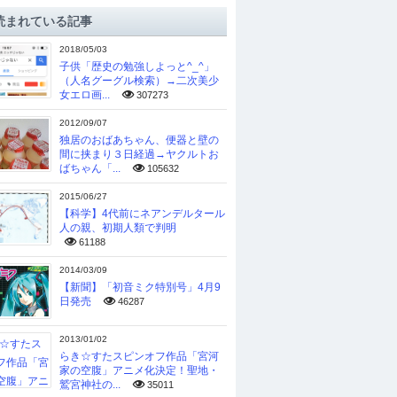
読まれている記事
2018/05/03
子供「歴史の勉強しよっと^_^」
（人名グーグル検索）→二次美少
女エロ画...
307273
2012/09/07
独居のおばあちゃん、便器と壁の
間に挟まり３日経過→ヤクルトお
ばちゃん「...
105632
2015/06/27
【科学】4代前にネアンデルタール
人の親、初期人類で判明
61188
2014/03/09
【新聞】「初音ミク特別号」4月9
日発売
46287
2013/01/02
らき☆すたスピンオフ作品「宮河
家の空腹」アニメ化決定！聖地・
鷲宮神社の...
35011