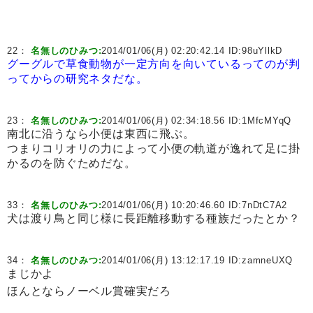
22：
名無しのひみつ:
2014/01/06(月) 02:20:42.14 ID:
98uYllkD
グーグルで草食動物が一定方向を向いているってのが判
ってからの研究ネタだな。
23：
名無しのひみつ:
2014/01/06(月) 02:34:18.56 ID:
1MfcMYqQ
南北に沿うなら小便は東西に飛ぶ。
つまりコリオリの力によって小便の軌道が逸れて足に掛
かるのを防ぐためだな。
33：
名無しのひみつ:
2014/01/06(月) 10:20:46.60 ID:
7nDtC7A2
犬は渡り鳥と同じ様に長距離移動する種族だったとか？
34：
名無しのひみつ:
2014/01/06(月) 13:12:17.19 ID:
zamneUXQ
まじかよ
ほんとならノーベル賞確実だろ