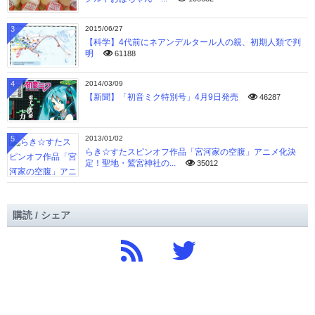
3
2015/06/27
【科学】4代前にネアンデルタール人の親、初期人類で判
明
61188
4
2014/03/09
【新聞】「初音ミク特別号」4月9日発売
46287
5
2013/01/02
らき☆すたスピンオフ作品「宮河家の空腹」アニメ化決
定！聖地・鷲宮神社の...
35012
購読 / シェア