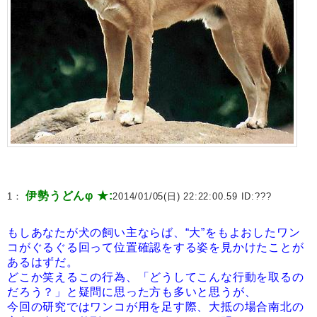
伊勢うどんφ ★:
1：
2014/01/05(日) 22:22:00.59 ID:
???
もしあなたが犬の飼い主ならば、“大”をもよおしたワン
コがぐるぐる回って位置確認をする姿を見かけたことが
あるはずだ。
どこか笑えるこの行為、「どうしてこんな行動を取るの
だろう？」と疑問に思った方も多いと思うが、
今回の研究ではワンコが用を足す際、大抵の場合南北の