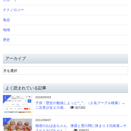
スポーツ
テクノロジー
食品
地域
歴史
アーカイブ
ア
ー
カ
イ
よく読まれている記事
ブ
1
2018/05/03
子供「歴史の勉強しよっと^_^」（人名グーグル検索）→
二次美少女エロ画...
307282
2
2012/09/07
独居のおばあちゃん、便器と壁の間に挟まり３日経過→ヤ
クルトおばちゃん「...
105632