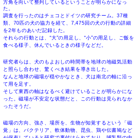
方角を向いて整列しているということが明らかになっ
た。
調査を行ったのはチェコとドイツの研究チーム。37種
類、70匹の犬の協力を経て、7,475回の犬の行動の詳細
を2年ものあいだ記録した。
それらの行動とは、“大”の用足し、“小”の用足し、ご飯を
食べる様子、休んでいるときの様子などだ。
研究者らは、犬のもよおしの時間帯を地球の地磁気活動
と照らし合わせ、驚くべき結果を導き出した。
なんと地球の磁場が穏やかなとき、犬は南北の軸に沿っ
て用を足す。
そして東西の軸はなるべく避けていることが明らかにな
った。磁場が不安定な状態だと、この行動は見られなか
ったそうだ。
磁場の方向、強さ、場所を、生物が知覚するという「磁
覚」は、バクテリア、軟体動物、昆虫、鶏や伝書鳩など
が保有していると研究で裏付けられており、哺乳類の中