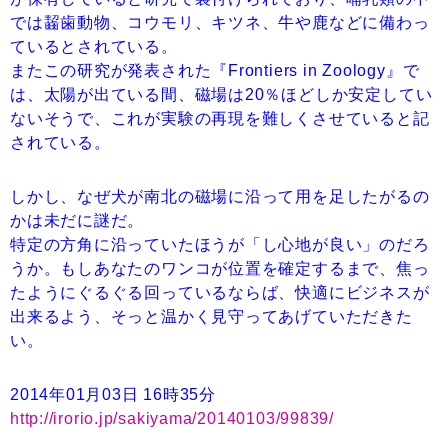
では齧歯動物、コウモリ、キツネ、牛や鹿などに備わっ
ているとされている。
またこの研究が発表された『Frontiers in Zoology』で
は、太陽が出ている間、磁場は20％ほどしか安定してい
ないそうで、これが実験の再現を難しくさせていると記
されている。
しかし、なぜ犬が南北の磁場に沿って用を足したがるの
かは未だに謎だ。
特定の方角に沿っていたほうが「し心地が良い」のだろ
うか。もしあなたのワンコが位置を確定するまで、焦っ
たようにぐるぐる回っているならば、快適にビジネスが
出来るよう、そっと温かく見守ってあげていただきた
い。
2014年01月03日 16時35分
http://irorio.jp/sakiyama/20140103/99839/