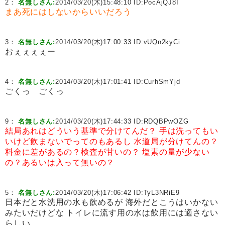
2：
名無しさん:
2014/03/20(木)15:48:10 ID:
PocAjQJ8I
まあ死にはしないからいいだろう
3：
名無しさん:
2014/03/20(木)17:00:33 ID:
vUQn2kyCi
おぇぇぇぇー
4：
名無しさん:
2014/03/20(木)17:01:41 ID:
CurhSmYjd
ごくっ ごくっ
9：
名無しさん:
2014/03/20(木)17:44:33 ID:
RDQBPwOZG
結局あれはどういう基準で分けてんだ？
手は洗ってもい
いけど飲まないでってのもあるし
水道局が分けてんの？
料金に差があるの？検査が甘いの？
塩素の量が少ない
の？あるいは入って無いの？
5：
名無しさん:
2014/03/20(木)17:06:42 ID:
TyL3NRiE9
日本だと水洗用の水も飲めるが 海外だとこうはいかない
みたいだけどな トイレに流す用の水は飲用には適さない
らしい