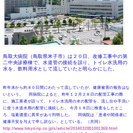
鳥取大病院（鳥取県米子市）は２０日、改修工事中の第
二中央診療棟で、水道管の接続を誤り、トイレ水洗用の
水を、飲料用水として流していたと明らかにした。
昨年末から約８０日間にわたって流していたが、健康被害の報告はな
いという。
同病院によると、昨年１２月２８日の配管工事の際
に、施工業者が誤って、トイレ水洗用の水の配管を、流し台や手洗い
に使う水道水用の配管に接続した。
今月１８日に検査をしたとこ
ろ、塩素濃度に異常があり判明した。
同病院は「患者や関係者に
健康不安を与えて申し訳ない」としている。
（共同）
http://www.tokyo-np.co.jp/s/article/2014032001001369.html