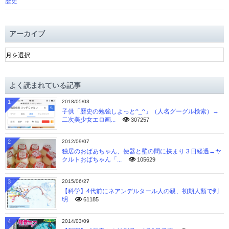
歴史
アーカイブ
ア
ー
カ
イ
よく読まれている記事
ブ
1
2018/05/03
子供「歴史の勉強しよっと^_^」（人名グーグル検索）→
二次美少女エロ画...
307257
2
2012/09/07
独居のおばあちゃん、便器と壁の間に挟まり３日経過→ヤ
クルトおばちゃん「...
105629
3
2015/06/27
【科学】4代前にネアンデルタール人の親、初期人類で判
明
61185
4
2014/03/09