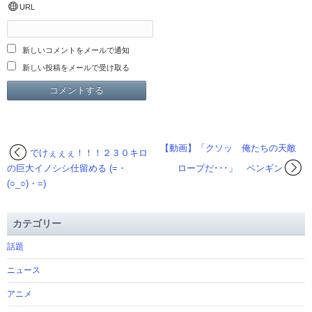
URL
新しいコメントをメールで通知
新しい投稿をメールで受け取る
【動画】「クソッ 俺たちの天敵
でけぇぇぇ！！！２３０キロ
の巨大イノシシ仕留める (=・
ロープだ･･･」 ペンギン
(○_○)・=)
カテゴリー
話題
ニュース
アニメ