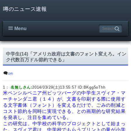
噂のニュース速報
Menu
中学生(14)「アメリカ政府は文書のフォント変えろ。イン
ク代数百万ドル節約できる」
0件
1：
名無しさん:
2014/03/29(土)13:55:57 ID:
BKgg5oThh
米ペンシルベニア州ピッツバーグの中学生スヴィア・マ
ーチャンダニ君（１４）が、文書を印刷する際に使用す
る文字書体（フォント）を変えるだけで、ごみの削減と
コスト節約を同時に実現できる、との画期的な研究結果
を発表し、注目を集めている。
この研究は、中学校の科学のプロジェクトとして始まっ
た。スヴィア君は、中学校でもらうプリントの量が小学