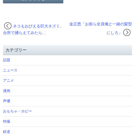
金正恩「お前ら全員俺と一緒の髪型
ネコもおびえる巨大ネズミ、
台所で捕らえてみたら…
にしろ」
カテゴリー
話題
ニュース
アニメ
漫画
声優
おもちゃ・ホビー
特撮
鉄道