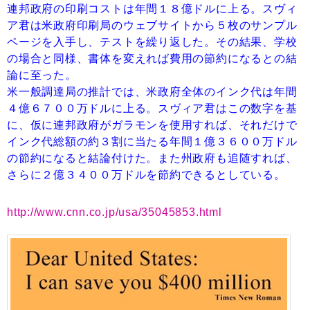
連邦政府の印刷コストは年間１８億ドルに上る。スヴィ
ア君は米政府印刷局のウェブサイトから５枚のサンプル
ページを入手し、テストを繰り返した。その結果、学校
の場合と同様、書体を変えれば費用の節約になるとの結
論に至った。
米一般調達局の推計では、米政府全体のインク代は年間
４億６７００万ドルに上る。スヴィア君はこの数字を基
に、仮に連邦政府がガラモンを使用すれば、それだけで
インク代総額の約３割に当たる年間１億３６００万ドル
の節約になると結論付けた。また州政府も追随すれば、
さらに２億３４００万ドルを節約できるとしている。
http://www.cnn.co.jp/usa/35045853.html