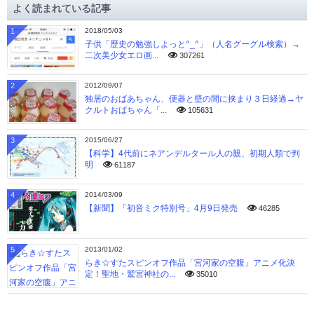
よく読まれている記事
ブ
1
2018/05/03
子供「歴史の勉強しよっと^_^」（人名グーグル検索）→
二次美少女エロ画...
307261
2
2012/09/07
独居のおばあちゃん、便器と壁の間に挟まり３日経過→ヤ
クルトおばちゃん「...
105631
3
2015/06/27
【科学】4代前にネアンデルタール人の親、初期人類で判
明
61187
4
2014/03/09
【新聞】「初音ミク特別号」4月9日発売
46285
5
2013/01/02
らき☆すたスピンオフ作品「宮河家の空腹」アニメ化決
定！聖地・鷲宮神社の...
35010