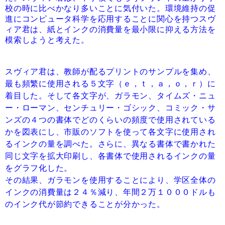
校の時に比べかなり多いことに気付いた。環境維持の促
進にコンピュータ科学を応用することに関心を持つスヴ
ィア君は、紙とインクの消費量を最小限に抑える方法を
模索しようと考えた。
スヴィア君は、教師が配るプリントのサンプルを集め、
最も頻繁に使用される５文字（ｅ，ｔ，ａ，ｏ，ｒ）に
着目した。そして各文字が、ガラモン、タイムズ・ニュ
ー・ローマン、センチュリー・ゴシック、コミック・サ
ンズの４つの書体でどのくらいの頻度で使用されている
かを図表にし、市販のソフトを使って各文字に使用され
るインクの量を調べた。さらに、異なる書体で書かれた
同じ文字を拡大印刷し、各書体で使用されるインクの量
をグラフ化した。
その結果、ガラモンを使用することにより、学区全体の
インクの消費量は２４％減り、年間２万１０００ドルも
のインク代が節約できることが分かった。