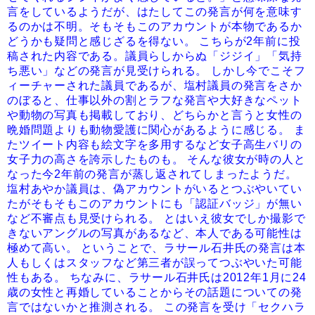
言をしているようだが、はたしてこの発言が何を意味す
るのかは不明。そもそもこのアカウントが本物であるか
どうかも疑問と感じざるを得ない。
こちらが2年前に投
稿された内容である。議員らしからぬ「ジジイ」「気持
ち悪い」などの発言が見受けられる。
しかし今でこそフ
ィーチャーされた議員であるが、塩村議員の発言をさか
のぼると、仕事以外の割とラフな発言や大好きなペット
や動物の写真も掲載しており、どちらかと言うと女性の
晩婚問題よりも動物愛護に関心があるように感じる。
ま
たツイート内容も絵文字を多用するなど女子高生バリの
女子力の高さを誇示したものも。
そんな彼女が時の人と
なった今2年前の発言が蒸し返されてしまったようだ。
塩村あやか議員は、偽アカウントがいるとつぶやいてい
たがそもそもこのアカウントにも「認証バッジ」が無い
など不審点も見受けられる。
とはいえ彼女でしか撮影で
きないアングルの写真があるなど、本人である可能性は
極めて高い。
ということで、ラサール石井氏の発言は本
人もしくはスタッフなど第三者が誤ってつぶやいた可能
性もある。
ちなみに、ラサール石井氏は2012年1月に24
歳の女性と再婚していることからその話題についての発
言ではないかと推測される。
この発言を受け「セクハラ