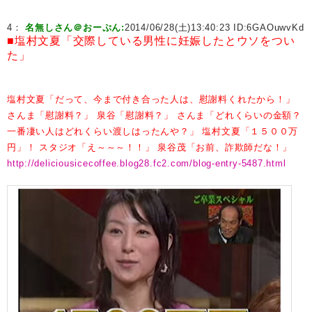
4：
名無しさん＠おーぷん:
2014/06/28(土)13:40:23 ID:
6GAOuwvKd
■塩村文夏「交際している男性に妊娠したとウソをつい
た」
塩村文夏「だって、今まで付き合った人は、慰謝料くれたから！」
さんま「慰謝料？」
泉谷「慰謝料？」
さんま「どれくらいの金額？
一番凄い人はどれくらい渡しはったんや？」
塩村文夏「１５００万
円」！
スタジオ「え～～～！！」
泉谷茂「お前、詐欺師だな！」
http://deliciousicecoffee.blog28.fc2.com/blog-entry-5487.html