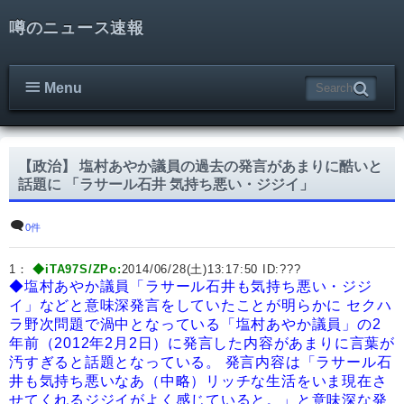
噂のニュース速報
Menu
【政治】 塩村あやか議員の過去の発言があまりに酷いと
話題に 「ラサール石井 気持ち悪い・ジジイ」
0件
1：
◆iTA97S/ZPo:
2014/06/28(土)13:17:50 ID:
???
◆塩村あやか議員「ラサール石井も気持ち悪い・ジジ
イ」などと意味深発言をしていたことが明らかに
セクハ
ラ野次問題で渦中となっている「塩村あやか議員」の2
年前（2012年2月2日）に発言した内容があまりに言葉が
汚すぎると話題となっている。
発言内容は「ラサール石
井も気持ち悪いなあ（中略）リッチな生活をいま現在さ
せてくれるジジイがよく感じていると。」と意味深な発