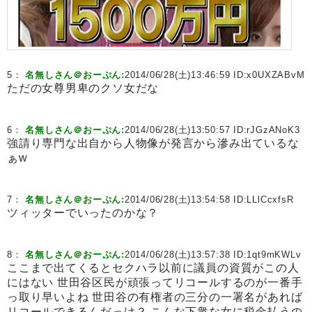
5：
名無しさん＠おーぷん:
2014/06/28(土)13:46:59 ID:
x0UXZABvM
ただの女尊男卑のクソ女だな
6：
名無しさん＠おーぷん:
2014/06/28(土)13:50:57 ID:
rJGzANoK3
強請り専門な出自から人物像が発言から滲み出ているな
ぁw
7：
名無しさん＠おーぷん:
2014/06/28(土)13:54:58 ID:
LLlCcxfsR
ツィッターでいったのかな？
8：
名無しさん＠おーぷん:
2014/06/28(土)13:57:38 ID:
1qt9mKWLv
ここまで出てくるとセクハラ以前に議員の資質がこの人
にはない 世田谷区民が頑張ってリコールするのが一番手
っ取り早いよね 世田谷の有権者の三分の一署名があれば
リコールできるんだっけ？ こんな下衆な女に税金払うの