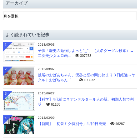
アーカイブ
ア
ー
カ
イ
よく読まれている記事
ブ
1
2018/05/03
子供「歴史の勉強しよっと^_^」（人名グーグル検索）→
二次美少女エロ画...
307273
2
2012/09/07
独居のおばあちゃん、便器と壁の間に挟まり３日経過→ヤ
クルトおばちゃん「...
105632
3
2015/06/27
【科学】4代前にネアンデルタール人の親、初期人類で判
明
61188
4
2014/03/09
【新聞】「初音ミク特別号」4月9日発売
46287