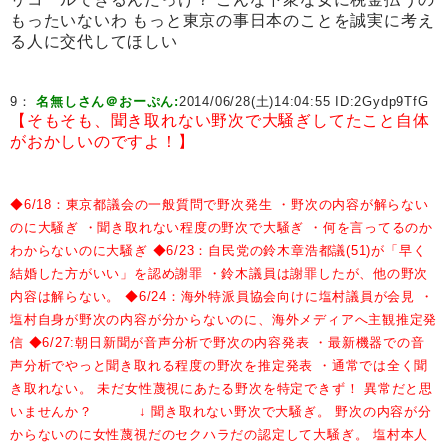
もったいないわ もっと東京の事日本のことを誠実に考え
る人に交代してほしい
9：
名無しさん＠おーぷん:
2014/06/28(土)14:04:55 ID:
2Gydp9TfG
【そもそも、聞き取れない野次で大騒ぎしてたこと自体
がおかしいのですよ！】
◆6/18：東京都議会の一般質問で野次発生
・野次の内容が解らない
のに大騒ぎ
・聞き取れない程度の野次で大騒ぎ
・何を言ってるのか
わからないのに大騒ぎ
◆6/23：自民党の鈴木章浩都議(51)が「早く
結婚した方がいい」を認め謝罪
・鈴木議員は謝罪したが、他の野次
内容は解らない。
◆6/24：海外特派員協会向けに塩村議員が会見
・
塩村自身が野次の内容が分からないのに、海外メディアへ主観推定発
信
◆6/27:朝日新聞が音声分析で野次の内容発表
・最新機器での音
声分析でやっと聞き取れる程度の野次を推定発表
・通常では全く聞
き取れない。
未だ女性蔑視にあたる野次を特定できず！
異常だと思
いませんか？
↓
聞き取れない野次で大騒ぎ。
野次の内容が分
からないのに女性蔑視だのセクハラだの認定して大騒ぎ。
塩村本人