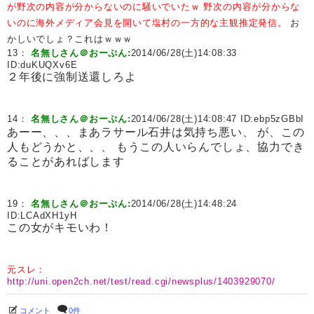
が野次の内容が分からないのに騒いでいたｗ
野次の内容が分からな
いのに海外メディア会見を開いて塩村の一方的な主観推定発信。
お
かしいでしょ？これはｗｗｗ
13：
名無しさん＠おーぷん:
2014/06/28(土)14:08:33
ID:
duKUQXv6E
２年後に強制送還しろよ
14：
名無しさん＠おーぷん:
2014/06/28(土)14:08:47 ID:
ebp5zGBbI
あーー、、、まあラサール石井は気持ち悪い、 が、この
人もどうかと、、、 もうこの人いらんでしょ、協力でき
ることがあればします
19：
名無しさん＠おーぷん:
2014/06/28(土)14:48:24
ID:
LCAdXH1yH
この女がキモいわ！
元スレ：
http://uni.open2ch.net/test/read.cgi/newsplus/1403929070/
コメント
0件