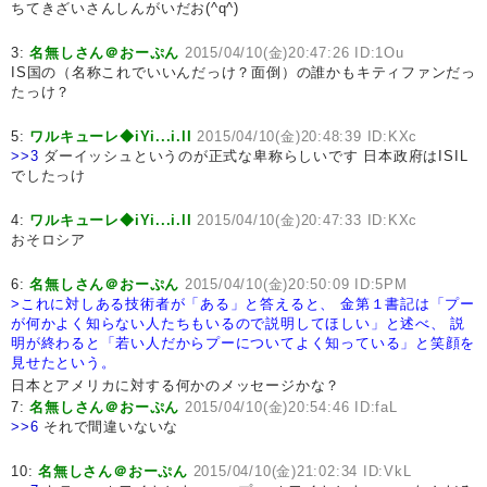
ちてきざいさんしんがいだお(^q^)
3:
名無しさん＠おーぷん
2015/04/10(金)20:47:26 ID:1Ou
IS国の（名称これでいいんだっけ？面倒）の誰かもキティファンだっ
たっけ？
5:
ワルキューレ◆iYi...i.lI
2015/04/10(金)20:48:39 ID:KXc
>>3
ダーイッシュというのが正式な卑称らしいです 日本政府はISIL
でしたっけ
4:
ワルキューレ◆iYi...i.lI
2015/04/10(金)20:47:33 ID:KXc
おそロシア
6:
名無しさん＠おーぷん
2015/04/10(金)20:50:09 ID:5PM
>これに対しある技術者が「ある」と答えると、
金第１書記は「プー
が何かよく知らない人たちもいるので説明してほしい」と述べ、
説
明が終わると「若い人だからプーについてよく知っている」と笑顔を
見せたという。
日本とアメリカに対する何かのメッセージかな？
7:
名無しさん＠おーぷん
2015/04/10(金)20:54:46 ID:faL
>>6
それで間違いないな
10:
名無しさん＠おーぷん
2015/04/10(金)21:02:34 ID:VkL