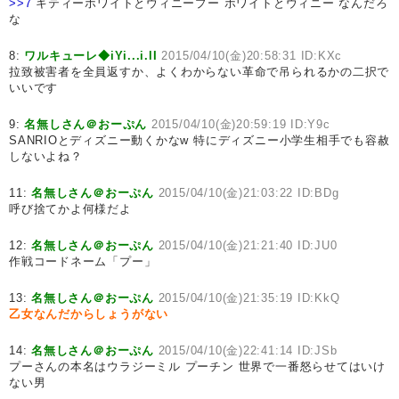
>>7
キティーホワイトとウィニープー ホワイトとウィニー なんだろ
な
8:
ワルキューレ◆iYi...i.lI
2015/04/10(金)20:58:31 ID:KXc
拉致被害者を全員返すか、よくわからない革命で吊られるかの二択で
いいです
9:
名無しさん＠おーぷん
2015/04/10(金)20:59:19 ID:Y9c
SANRIOとディズニー動くかなw 特にディズニー小学生相手でも容赦
しないよね？
11:
名無しさん＠おーぷん
2015/04/10(金)21:03:22 ID:BDg
呼び捨てかよ何様だよ
12:
名無しさん＠おーぷん
2015/04/10(金)21:21:40 ID:JU0
作戦コードネーム「プー」
13:
名無しさん＠おーぷん
2015/04/10(金)21:35:19 ID:KkQ
乙女なんだからしょうがない
14:
名無しさん＠おーぷん
2015/04/10(金)22:41:14 ID:JSb
プーさんの本名はウラジーミル プーチン 世界で一番怒らせてはいけ
ない男