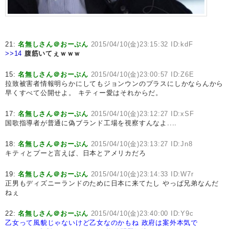
21:
名無しさん＠おーぷん
2015/04/10(金)23:15:32 ID:kdF
>>14
腹筋いてぇｗｗｗ
15:
名無しさん＠おーぷん
2015/04/10(金)23:00:57 ID:Z6E
拉致被害者情報明らかにしてもジョンウンのプラスにしかならんから
早くすべて公開せよ。 キティー愛はそれからだ。
17:
名無しさん＠おーぷん
2015/04/10(金)23:12:27 ID:xSF
国歌指導者が普通に偽ブランド工場を視察すんなよ....
18:
名無しさん＠おーぷん
2015/04/10(金)23:13:27 ID:Jn8
キティとプーと言えば、日本とアメリカだろ
19:
名無しさん＠おーぷん
2015/04/10(金)23:14:33 ID:W7r
正男もディズニーランドのために日本に来てたし やっぱ兄弟なんだ
ねぇ
22:
名無しさん＠おーぷん
2015/04/10(金)23:40:00 ID:Y9c
乙女って風貌じゃないけど乙女なのかもね
政府は案外本気で