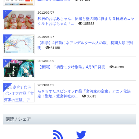
2
2012/09/07
独居のおばあちゃん、便器と壁の間に挟まり３日経過→ヤ
クルトおばちゃん「...
105633
3
2015/06/27
【科学】4代前にネアンデルタール人の親、初期人類で判
明
61188
4
2014/03/09
【新聞】「初音ミク特別号」4月9日発売
46288
5
2013/01/02
らき☆すたスピンオフ作品「宮河家の空腹」アニメ化決
定！聖地・鷲宮神社の...
35013
購読 / シェア