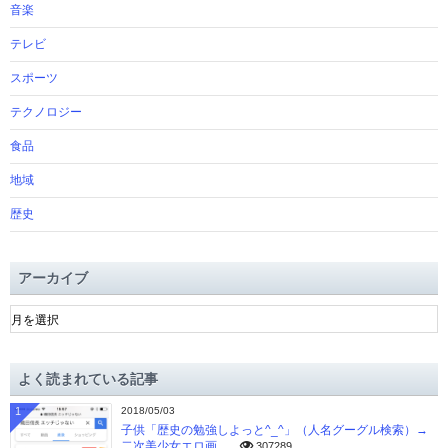
音楽
テレビ
スポーツ
テクノロジー
食品
地域
歴史
アーカイブ
ア
ー
カ
イ
よく読まれている記事
ブ
1
2018/05/03
子供「歴史の勉強しよっと^_^」（人名グーグル検索）→
二次美少女エロ画...
307289