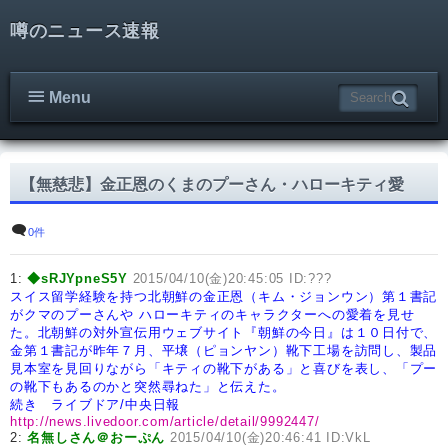
噂のニュース速報
Menu
【無慈悲】金正恩のくまのプーさん・ハローキティ愛
0件
1:
◆sRJYpneS5Y
2015/04/10(金)20:45:05 ID:???
スイス留学経験を持つ北朝鮮の金正恩（キム・ジョンウン）第１書記
がクマのプーさんや
ハローキティのキャラクターへの愛着を見せ
た。
北朝鮮の対外宣伝用ウェブサイト『朝鮮の今日』は１０日付で、
金第１書記が昨年７月、
平壌（ピョンヤン）靴下工場を訪問し、製品
見本室を見回りながら「キティの靴下がある」
と喜びを表し、「プー
の靴下もあるのかと突然尋ねた」と伝えた。
続き ライブドア/中央日報
http://news.livedoor.com/article/detail/9992447/
2:
名無しさん＠おーぷん
2015/04/10(金)20:46:41 ID:VkL