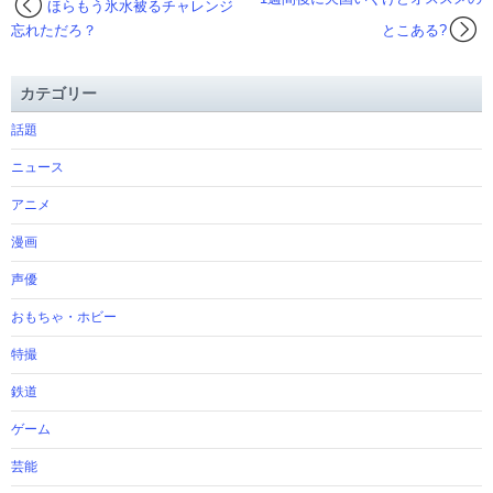
ほらもう氷水被るチャレンジ
忘れただろ？
とこある?
カテゴリー
話題
ニュース
アニメ
漫画
声優
おもちゃ・ホビー
特撮
鉄道
ゲーム
芸能