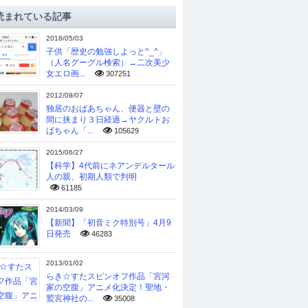
読まれている記事
2018/05/03
子供「歴史の勉強しよっと^_^」
（人名グーグル検索）→二次美少
女エロ画...
307251
2012/09/07
独居のおばあちゃん、便器と壁の
間に挟まり３日経過→ヤクルトお
ばちゃん「...
105629
2015/06/27
【科学】4代前にネアンデルタール
人の親、初期人類で判明
61185
2014/03/09
【新聞】「初音ミク特別号」4月9
日発売
46283
2013/01/02
らき☆すたスピンオフ作品「宮河
家の空腹」アニメ化決定！聖地・
鷲宮神社の...
35008