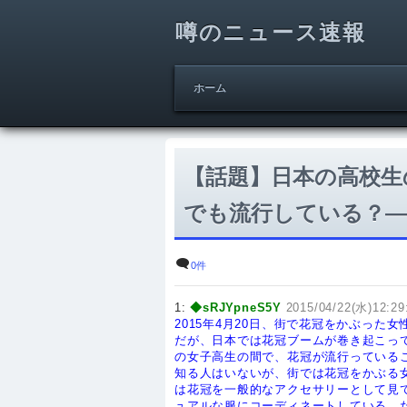
噂のニュース速報
ホーム
【話題】日本の高校生
でも流行している？
0件
1:
◆sRJYpneS5Y
2015/04/22(水)12:29
2015年4月20日、街で花冠をかぶっ
だが、日本では花冠ブームが巻き起こっ
の女子高生の間で、花冠が流行っている
知る人はいないが、街では花冠をかぶる
は花冠を一般的なアクセサリーとして見
ュアルな服にコーディネートしている。