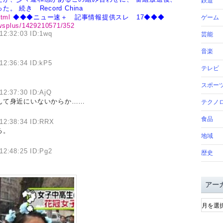
鉄道
った。
続き Record China
html
◆◆◆ニュー速＋ 記事情報提供スレ 17◆◆◆
ゲーム
newsplus/1429210571/352
12:32:03 ID:1wq
芸能
音楽
12:36:34 ID:kP5
テレビ
スポー
12:37:30 ID:AjQ
んて身近にいないからか……
テクノ
食品
12:38:34 ID:RRX
る。
地域
12:48:25 ID:Pg2
歴史
アー
ア
ー
カ