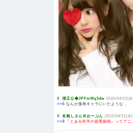
8:
清正公◆JPFm9fq5dw
2015/04/22(水
>>6
なんか漫画キャラにいたような…
9:
名無しさん＠おーぷん
2015/04/22(水)
>>8
『とある科学の超電磁砲』ってアニ