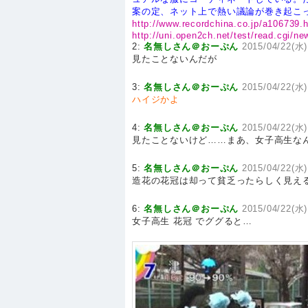
案の定、ネット上で熱い議論が巻き起こ
http://www.recordchina.co.jp/a106739.
http://uni.open2ch.net/test/read.cgi/
2:
名無しさん＠おーぷん
2015/04/22(水)
見たことないんだが
3:
名無しさん＠おーぷん
2015/04/22(水)
ハイジかよ
4:
名無しさん＠おーぷん
2015/04/22(水)
見たことないけど……まあ、女子高生な
5:
名無しさん＠おーぷん
2015/04/22(水)
造花の花冠は却って貧乏ったらしく見え
6:
名無しさん＠おーぷん
2015/04/22(水)
女子高生 花冠 でググると…