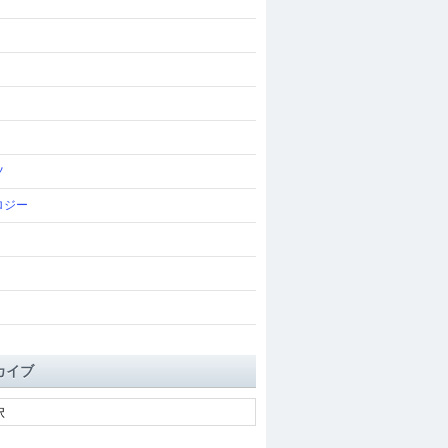
ツ
ロジー
カイブ