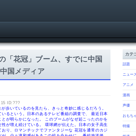
カテ
の「花冠」ブーム、すでに中国
話題
―中国メディア
ニュー
アニメ
漫画
:15 ID:???
声優
た女性が歩いているのを見たら、きっと奇妙に感じるだろう。
ているという。日本のあるテレビ番組の調査で、
最近日本
おもち
ことが明らかになった。
このブームがなぜ起こったのかを
女性が増え続けている。
環球網が伝えた。
日本の女子高生
特撮
ており、ロマンチックでファンタジーな
花冠を通常のカジ
だが、少々違和感があるこの組み合わせに、
番組放送後、