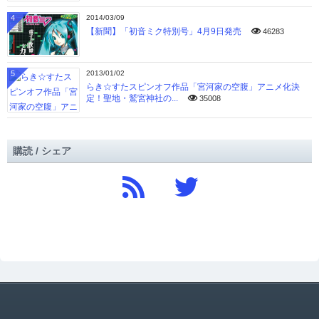
4
2014/03/09
【新聞】「初音ミク特別号」4月9日発売
46283
5
2013/01/02
らき☆すたスピンオフ作品「宮河家の空腹」アニメ化決
定！聖地・鷲宮神社の...
35008
購読 / シェア