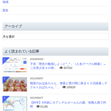
地域
歴史
アーカイブ
ア
ー
カ
イ
よく読まれている記事
ブ
1
2018/05/03
子供「歴史の勉強しよっと^_^」（人名グーグル検索）→
二次美少女エロ画...
307252
2
2012/09/07
独居のおばあちゃん、便器と壁の間に挟まり３日経過→ヤ
クルトおばちゃん「...
105629
3
2015/06/27
【科学】4代前にネアンデルタール人の親、初期人類で判
明
61185