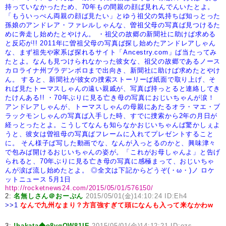
持っていなかったため、70年もの間親の顔ば見れんでんいたとよ。
「もういっぺん両親の顔ば見たい」とゆう祖父の気持ちば知っとった
孫娘のアンドレア・
ファレルしゃんな、曽祖父母の写真ば見つけるた
めに奔走し始めたとやけん。
・祖父の故郷の新聞社に助けば求める
と反応が!!
2011年に曽祖父母の写真ば探し始めたアンドレアしゃん
な、まず祖先や家系ば探れる
サイト「Ancestry.com」ば当たってみ
たとよ。なんも見つけられなかった彼女な、祖父の
故郷であるノース
カロライナ州ブラデンボロまで出向き、新聞社に助けば求めたとやけ
ん。
すると、新聞社が彼女の捜索ストーリーば紙面で取り上げ、そ
れば見たトーマスしゃんの
遠い親戚が、写真ば持っとると連絡してき
たけんある!!
・70年ぶりに見る亡き母の写真におじいちゃんが涙！
アンドレアしゃんが、トーマスしゃんの母親にあたるオラ・マエ・ブ
ラックモンしゃんの写真
ば入手した時、すでに捜索から2年の月日が
経っとったとよ。
こうしてなんも知らなかおじいちゃんば驚かしぇよ
うと、彼女は曽祖母の写真ばフレームに
入れてプレゼントすること
に。
そん様子ば写した動画でな、なんが入っとるのかと、興味津々
で包みば開けるおじい
ちゃんの姿が。「これがお母しゃんよ」と告げ
られると、70年ぶりに見る亡き母の写真
に感極まって、おじいちゃ
んが涙ば流し始めたとよ。
◎全文は下記からどうぞ(・ω・)ノ
ロケ
ットニュース 5月1日
http://rocketnews24.com/2015/05/01/576150/
2:
名無しさん＠おーぷん
2015/05/01(金)14:10:24 ID:Eh4
>>1
なんで九州なまり？方言強すぎて頭になんも入って来なかわw
3:
!hakata◆o8vqQW81IE
2015/05/01(金)14:12:21 ID:ozs