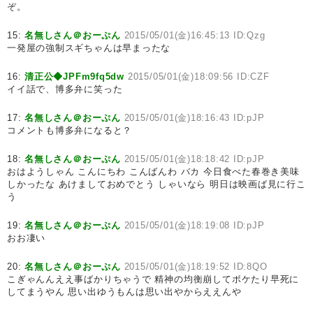
ぞ。
15:
名無しさん＠おーぷん
2015/05/01(金)16:45:13 ID:Qzg
一発屋の強制スギちゃんは早まったな
16:
清正公◆JPFm9fq5dw
2015/05/01(金)18:09:56 ID:CZF
イイ話で、博多弁に笑った
17:
名無しさん＠おーぷん
2015/05/01(金)18:16:43 ID:pJP
コメントも博多弁になると？
18:
名無しさん＠おーぷん
2015/05/01(金)18:18:42 ID:pJP
おはようしゃん こんにちわ こんばんわ バカ 今日食べた春巻き美味
しかったな あけましておめでとう しゃいなら 明日は映画ば見に行こ
う
19:
名無しさん＠おーぷん
2015/05/01(金)18:19:08 ID:pJP
おお凄い
20:
名無しさん＠おーぷん
2015/05/01(金)18:19:52 ID:8QO
こぎゃんんええ事ばかりちゃうで 精神の均衡崩してボケたり早死に
してまうやん 思い出ゆうもんは思い出やからええんや