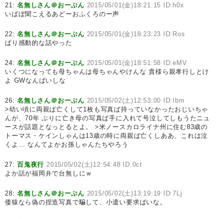
21:
名無しさん＠おーぷん
2015/05/01(金)18:21:15 ID:h0x
いばぼ聞こえるあどーおふくろのー声
22:
名無しさん＠おーぷん
2015/05/01(金)18:23:23 ID:Ros
ばり感動的な話やった
24:
名無しさん＠おーぷん
2015/05/01(金)18:51:58 ID:eMV
いくつになっても母ちゃんは母ちゃんやけんな 貴様ら親孝行しとけ
よ GWなんばいしな
26:
名無しさん＠おーぷん
2015/05/02(土)12:53:00 ID:Ibm
>幼い頃に両親ば亡くして1枚も写真ば持っていなかったおじいちゃ
んが、70年 ぶりに亡き母の写真ば手に入れて号泣してしもうたニュ
ースが話題となっとるとよ。 >米ノースカロライナ州に住む83歳の
トーマス・ケインしゃんは13歳の時に両親ば亡くしああ、これは泣
くよ… なんてよかお孫しゃんたちやろう
27:
百鬼夜行
2015/05/02(土)12:54:48 ID:0ct
よか話が福岡弁で台無しにｗ
28:
名無しさん＠おーぷん
2015/05/02(土)13:19:19 ID:7Lj
倭猿なら偽の捏造写真で騙して、小遣い要求ばいな。