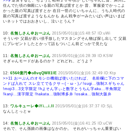
>>9
逆算すると、ちょうど昭和２０年頃か じいちゃんに昔、満州に
住んでた頃の御殿にいる親の写真ば渡すとか 昔、軍服姿でかっこよ
かった親の写真ば渡すとか 在日一世のじいちゃんに、うち人時代の
親の写真ば渡すようなもんかも あん戦争がーみたいばい声はいまば
いネットではおおきいし、泣いとうん？
10:
名無しさん＠おーぷん
2015/05/01(金)15:48:57 ID:uWi
そういや 父親が若い頃手放したマスタングそん物ば探し出して 父親
にプレゼントしたとかって話もついこん前どっかで見たな
11:
名無しさん＠おーぷん
2015/05/01(金)16:28:39 ID:KSW
そぎゃんモードがあるのか？ どれどれ、どうよ？
12:
6564億円◆o8vqQW81IE
2015/05/01(金)16:32:49 ID:Ktp
>>11
おーぷんのオモシロ機能ば使いたければ、
名前欄に下のコマ
ンドば入れて
スレ立てでるクサ～(・ω・)ノ
!sugi…強制スギちゃん
!moji3…3文字限定
!hよそん字ぃと数字とうちん字aku…半角限定
!kanji…漢字限定
!hakata…強制博多弁
!osaka…強制大阪弁
13:
ワルキューレ◆iYi...i.lI
2015/05/01(金)16:37:37 ID:SjL
なんしとっとｗ
14:
名無しさん＠おーぷん
2015/05/01(金)16:41:25 ID:uCW
それで、そん孫娘の画像はなかのか。 それがいっちゃん重要ばい