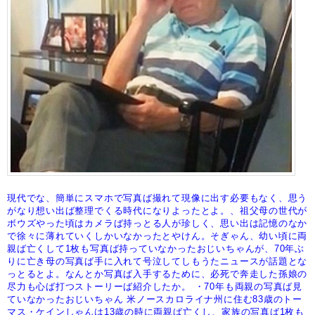
現代でな、簡単にスマホで写真ば撮れて現像に出す必要もなく、思う
がなり想い出ば
整理でくる時代になりよったとよ。、祖父母の世代が
ボウズやった頃はカメラば持っとる人
が珍しく、思い出は記憶のなか
で徐々に薄れていくしかいなかったとやけん。
そぎゃん、幼い頃に両
親ば亡くして1枚も写真ば持っていなかったおじいちゃんが、70年
ぶ
りに亡き母の写真ば手に入れて号泣してしもうたニュースが話題とな
っとるとよ。
なんとか写真ば入手するために、必死で奔走した孫娘の
尽力も心ば打つストーリーば
紹介したか。
・70年も両親の写真ば見
ていなかったおじいちゃん
米ノースカロライナ州に住む83歳のトー
マス・ケインしゃんは13歳の時に両親ば亡くし、
家族の写真ば1枚も