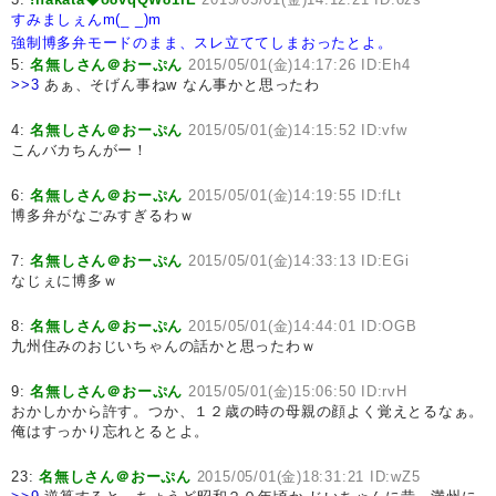
すみましぇんm(_ _)m
強制博多弁モードのまま、スレ立ててしまおったとよ。
5:
名無しさん＠おーぷん
2015/05/01(金)14:17:26 ID:Eh4
>>3
あぁ、そげん事ねw なん事かと思ったわ
4:
名無しさん＠おーぷん
2015/05/01(金)14:15:52 ID:vfw
こんバカちんがー！
6:
名無しさん＠おーぷん
2015/05/01(金)14:19:55 ID:fLt
博多弁がなごみすぎるわｗ
7:
名無しさん＠おーぷん
2015/05/01(金)14:33:13 ID:EGi
なじぇに博多ｗ
8:
名無しさん＠おーぷん
2015/05/01(金)14:44:01 ID:OGB
九州住みのおじいちゃんの話かと思ったわｗ
9:
名無しさん＠おーぷん
2015/05/01(金)15:06:50 ID:rvH
おかしかから許す。つか、１２歳の時の母親の顔よく覚えとるなぁ。
俺はすっかり忘れとるとよ。
23:
名無しさん＠おーぷん
2015/05/01(金)18:31:21 ID:wZ5