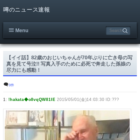
噂のニュース速報
Menu
【イイ話】82歳のおじいちゃんが70年ぶりに亡き母の写
真を見て号泣!! 写真入手のために必死で奔走した孫娘の
尽力にも感動！
0件
1:
!hakata◆o8vqQW81IE
2015/05/01(金)14:03:30 ID:???