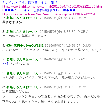
ということです。
以下略 全文 NHK
http://www3.nhk.or.jp/news/html/20150507/k10010072221000.htm
l
◆◆◆ニュー速＋ 記事情報提供スレ 18◆◆◆
http://uni.open2ch.net/test/read.cgi/newsplus/1430397422/518
2:
名無しさん＠おーぷん
2015/05/08(金)18:54:42 ID:i8m
英語なまりか
3:
名無しさん＠おーぷん
2015/05/08(金)18:56:30 ID:CBV
どこの鳥から英語を習ったんだ
4:
6564億円◆o8vqQW81IE
2015/05/08(金)18:56:57 ID:IJS
なんだぁー。 「アーメン」と鳴くようになったかと思った(・ω・)ノ
7:
名無しさん＠おーぷん
2015/05/08(金)19:01:24 ID:FCY
>>4
そのうちな w
5:
名無しさん＠おーぷん
2015/05/08(金)18:59:07 ID:3fm
うちの近くのウグイス、鳴くの下手だ。 江戸猫八の方が上手い。
8:
名無しさん＠おーぷん
2015/05/08(金)19:01:30 ID:3fm
江戸家猫八だった。
ホーーーホッケンキョ、って感じ。滑らかじゃないの。 新人だから
下手なのかと思ってたら、毎年そうで上達してない。