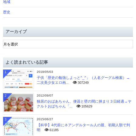
地域
歴史
アーカイブ
ア
ー
カ
イ
よく読まれている記事
ブ
1
2018/05/03
子供「歴史の勉強しよっと^_^」（人名グーグル検索）→
二次美少女エロ画...
307249
2
2012/09/07
独居のおばあちゃん、便器と壁の間に挟まり３日経過→ヤ
クルトおばちゃん「...
105629
3
2015/06/27
【科学】4代前にネアンデルタール人の親、初期人類で判
明
61185