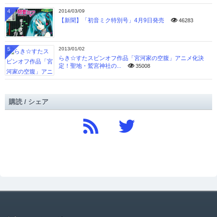
4
2014/03/09
【新聞】「初音ミク特別号」4月9日発売
46283
5
2013/01/02
らき☆すたスピンオフ作品「宮河家の空腹」アニメ化決
定！聖地・鷲宮神社の...
35008
購読 / シェア