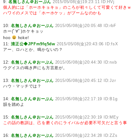
9:
名無しさん＠おーぷん
2015/05/08(金)19:23:11 ID:HVj
個人的には「ホーホキョキョ」のころが初々しくて可愛くて好きｗ
ハワイのメスでは「ホーホケッ」がブームなのかも
10:
名無しさん＠おーぷん
2015/05/08(金)20:05:48 ID:rbF
ホー(ﾟ∀ﾟ)ホケキョッ
hoo
hoke!
11:
清正公◆JPFm9fq5dw
2015/05/08(金)20:43:06 ID:fsX
アー、ロハとか、鳴かないの？
12:
名無しさん＠おーぷん
2015/05/08(金)20:44:30 ID:nxb
ウグイスの鳴き声にも方言差が。
13:
名無しさん＠おーぷん
2015/05/08(金)20:45:12 ID:Jzr
ハウ・マッチでは？
14:
名無しさん＠おーぷん
2015/05/08(金)22:17:19 ID:B1g
韻を踏めよ
15:
名無しさん＠おーぷん
2015/05/08(金)22:30:19 ID:MEy
この話の教訓は、己を磨くのにライバルが必要不可欠だと言う事
16:
名無しさん＠おーぷん
2015/05/08(金)22:34:28 ID:ZZs