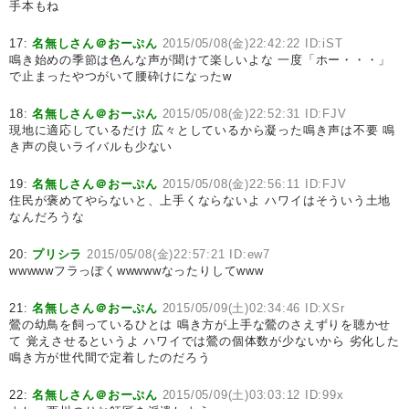
手本もね
17:
名無しさん＠おーぷん
2015/05/08(金)22:42:22 ID:iST
鳴き始めの季節は色んな声が聞けて楽しいよな 一度「ホー・・・」
で止まったやつがいて腰砕けになったw
18:
名無しさん＠おーぷん
2015/05/08(金)22:52:31 ID:FJV
現地に適応しているだけ 広々としているから凝った鳴き声は不要 鳴
き声の良いライバルも少ない
19:
名無しさん＠おーぷん
2015/05/08(金)22:56:11 ID:FJV
住民が褒めてやらないと、上手くならないよ ハワイはそういう土地
なんだろうな
20:
プリシラ
2015/05/08(金)22:57:21 ID:ew7
wwwwwフラっぽくwwwwwなったりしてwww
21:
名無しさん＠おーぷん
2015/05/09(土)02:34:46 ID:XSr
鶯の幼鳥を飼っているひとは 鳴き方が上手な鶯のさえずりを聴かせ
て 覚えさせるというよ ハワイでは鶯の個体数が少ないから 劣化した
鳴き方が世代間で定着したのだろう
22:
名無しさん＠おーぷん
2015/05/09(土)03:03:12 ID:99x