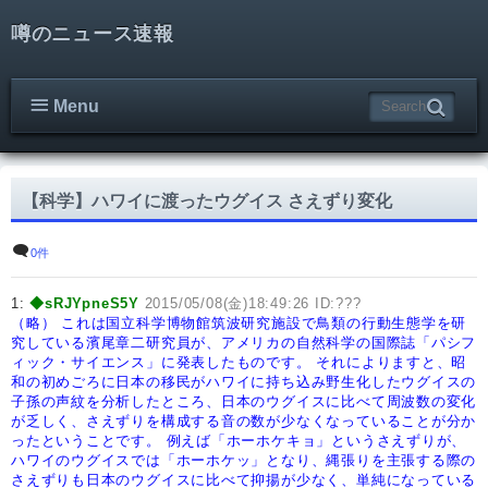
噂のニュース速報
Menu
【科学】ハワイに渡ったウグイス さえずり変化
0件
1:
◆sRJYpneS5Y
2015/05/08(金)18:49:26 ID:???
（略）
これは国立科学博物館筑波研究施設で鳥類の行動生態学を研
究している濱尾章二研究員が、
アメリカの自然科学の国際誌「パシフ
ィック・サイエンス」に発表したものです。
それによりますと、昭
和の初めごろに日本の移民がハワイに持ち込み野生化した
ウグイスの
子孫の声紋を分析したところ、日本のウグイスに比べて周波数の変化
が乏しく、
さえずりを構成する音の数が少なくなっていることが分か
ったということです。
例えば「ホーホケキョ」というさえずりが、
ハワイのウグイスでは「ホーホケッ」となり、
縄張りを主張する際の
さえずりも日本のウグイスに比べて抑揚が少なく、単純になっている