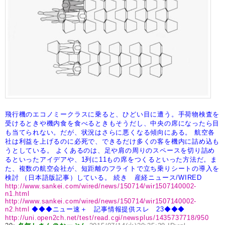
飛行機のエコノミークラスに乗ると、ひどい目に遭う。手荷物検査を
受けるときや機内食を食べるときもそうだし、中央の席になったら目
も当てられない。だが、状況はさらに悪くなる傾向にある。
航空各
社は利益を上げるのに必死で、できるだけ多くの客を機内に詰め込も
うとしている。
よくあるのは、足や肩の周りのスペースを切り詰め
るといったアイデアや、1列に11もの席をつくるといった方法だ。ま
た、複数の航空会社が、短距離のフライトで立ち乗りシートの導入を
検討
（日本語版記事）している。
続き 産経ニュース/WIRED
http://www.sankei.com/wired/news/150714/wir1507140002-
n1.html
http://www.sankei.com/wired/news/150714/wir1507140002-
n2.html
◆◆◆ニュー速＋ 記事情報提供スレ 23◆◆◆
http://uni.open2ch.net/test/read.cgi/newsplus/1435737718/950