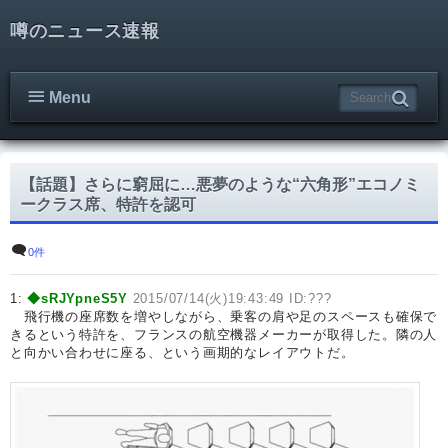
噂のニュース速報
Menu
【話題】さらに窮屈に…悪夢のような“六角形”エコノミ
ークラス席、特許を認可
0件
1:
◆sRJYpneS5Y
2015/07/14(火)19:43:49 ID:???
飛行機の座席数を増やしながら、乗客の肩や足のスペースも確保で
きるという特許を、フランスの航空機器メーカーが取得した。隣の人
と向かい合わせに座る、という画期的なレイアウトだ。