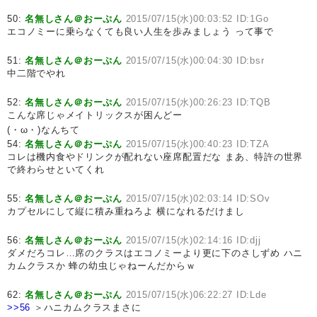
50:
名無しさん＠おーぷん
2015/07/15(水)00:03:52 ID:1Go
エコノミーに乗らなくても良い人生を歩みましょう って事で
51:
名無しさん＠おーぷん
2015/07/15(水)00:04:30 ID:bsr
中二階でやれ
52:
名無しさん＠おーぷん
2015/07/15(水)00:26:23 ID:TQB
こんな席じゃメイトリックスが困んどー
(・ω・)なんちて
54:
名無しさん＠おーぷん
2015/07/15(水)00:40:23 ID:TZA
コレは機内食やドリンクが配れない座席配置だな まあ、特許の世界
で終わらせといてくれ
55:
名無しさん＠おーぷん
2015/07/15(水)02:03:14 ID:SOv
カプセルにして縦に積み重ねろよ 横になれるだけまし
56:
名無しさん＠おーぷん
2015/07/15(水)02:14:16 ID:djj
ダメだろコレ…席のクラスはエコノミーより更に下のさしずめ ハニ
カムクラスか 蜂の幼虫じゃねーんだからｗ
62:
名無しさん＠おーぷん
2015/07/15(水)06:22:27 ID:Lde
>>56
＞ハニカムクラスまさに