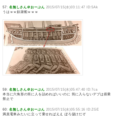
57:
名無しさん＠おーぷん
2015/07/15(水)03:11:47 ID:5Ak
うはｗｗ奴隷船ｗｗｗ
59:
名無しさん＠おーぷん
2015/07/15(水)05:47:40 ID:7ca
本当に六角形の筒に人を詰めればいいのに 筒に入らないデブは搭乗
禁止で
60:
名無しさん＠おーぷん
2015/07/15(水)05:55:16 ID:ZGE
満員電車みたいに立って乗せればええ ぼろ儲けだぞ