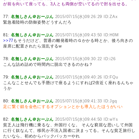
が前を向いて座っても、3人とも両側が空いてるので肘を出せる。
77:
名無しさん＠おーぷん
2015/07/15(水)09:26:29 ID:ZAx
緊急着陸時の防御姿勢どうすんだろ
81:
名無しさん＠おーぷん
2015/07/15(水)09:43:50 ID:H0M
>>77
もそうだけど、普通の離発着時のＧかかる時とか、後ろ向きの
座席に配置されたら混乱するw
78:
名無しさん＠おーぷん
2015/07/15(水)09:30:22 ID:i26
こんな詰め詰めで時間内に脱出できるのかね？
79:
名無しさん＠おーぷん
2015/07/15(水)09:40:26 ID:FQu
こんなことせんでも手懸けで座るようにすれば2倍近く座れるんちゃ
うか
80:
名無しさん＠おーぷん
2015/07/15(水)09:41:33 ID:Jgq
足に繋ぐ鎖を金色にするオプションとかも導入したほうがいい
82:
名無しさん＠おーぷん
2015/07/15(水)09:44:50 ID:wYs
貧乏人は飛行機に乗るな、外国行くな。 そんな窮屈な思いして外国
に行く奴なんて、移民か不法入国者に決まってる。そんな貧乏旅行し
たいなら、初めからバックパッカーやれ