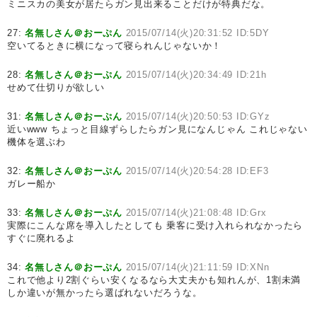
ミニスカの美女が居たらガン見出来ることだけが特典だな。
27:
名無しさん＠おーぷん
2015/07/14(火)20:31:52 ID:5DY
空いてるときに横になって寝られんじゃないか！
28:
名無しさん＠おーぷん
2015/07/14(火)20:34:49 ID:21h
せめて仕切りが欲しい
31:
名無しさん＠おーぷん
2015/07/14(火)20:50:53 ID:GYz
近いwww ちょっと目線ずらしたらガン見になんじゃん これじゃない
機体を選ぶわ
32:
名無しさん＠おーぷん
2015/07/14(火)20:54:28 ID:EF3
ガレー船か
33:
名無しさん＠おーぷん
2015/07/14(火)21:08:48 ID:Grx
実際にこんな席を導入したとしても 乗客に受け入れられなかったら
すぐに廃れるよ
34:
名無しさん＠おーぷん
2015/07/14(火)21:11:59 ID:XNn
これで他より2割ぐらい安くなるなら大丈夫かも知れんが、1割未満
しか違いが無かったら選ばれないだろうな。