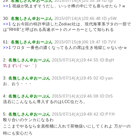
29:
名無しさん＠おーぷん
2015/07/14(火)20:35:39 ID:rgl
>>1
視線が気まずそうだし、いっそ樽の中にでも座らせたら？ｗ
30:
名無しさん＠おーぷん
2015/07/14(火)20:46:48 ID:y5W
>>1
なお今回の特許申請したZodiac社は、現代海軍系ヲタの一部で
は″RHIB″と呼ばれる高速ボートのメーカーとして知られる
61:
名無しさん＠おーぷん
2015/07/15(水)06:19:47 ID:7VV
>>1
ワロタ 一番色の濃くなってる人の席は生き地獄じゃないかｗ
2:
名無しさん＠おーぷん
2015/07/14(火)19:44:55 ID:BqH
気まずい(´･ω･｀)
3:
名無しさん＠おーぷん
2015/07/14(火)19:45:02 ID:yan
お、おう・・・
4:
名無しさん＠おーぷん
2015/07/14(火)19:46:08 ID:Ot5
流石にこんなもん導入するのはLCC位だろ。
5:
名無しさん＠おーぷん
2015/07/14(火)19:48:42 ID:PYH
殴り合いのケンカになるわ
ここまでやるなら全員棺桶に入れて荷物扱いにしてくれよ 万が一の
時にも安心だろ