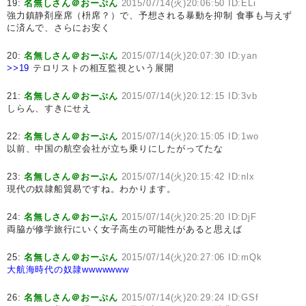
19:
名無しさん＠おーぷん
2015/07/14(火)20:06:50 ID:ELi
強力鎮静剤座席（枡席？）で、予想される暴動を抑制 食事も与えず
に済んで、さらにお安く
20:
名無しさん＠おーぷん
2015/07/14(火)20:07:30 ID:yan
>>19
テロリストの相互監視という展開
21:
名無しさん＠おーぷん
2015/07/14(火)20:12:15 ID:3vb
しらん、すきにせえ
22:
名無しさん＠おーぷん
2015/07/14(火)20:15:05 ID:1wo
以前、中国の航空会社が立ち乗りにしたがってたな
23:
名無しさん＠おーぷん
2015/07/14(火)20:15:42 ID:nlx
現代の奴隷船貿易ですね。わかります。
24:
名無しさん＠おーぷん
2015/07/14(火)20:25:20 ID:DjF
両脇が修学旅行にいく女子高生の可能性があると思えば
25:
名無しさん＠おーぷん
2015/07/14(火)20:27:06 ID:mQk
大航海時代の奴隷wwwwwww
26:
名無しさん＠おーぷん
2015/07/14(火)20:29:24 ID:GSf