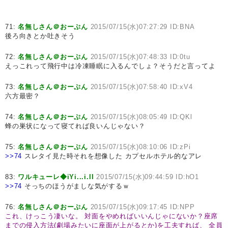
71:
名無しさん＠おーぷん
2015/07/15(水)07:27:29 ID:BNA
後ろ向きとか吐きそう
72:
名無しさん＠おーぷん
2015/07/15(水)07:48:33 ID:0tu
えっこれって飛行中は冷凍睡眠に入るんでしょ？そうだと言ってよ
73:
名無しさん＠おーぷん
2015/07/15(水)07:58:40 ID:xV4
六方最密？
74:
名無しさん＠おーぷん
2015/07/15(水)08:05:49 ID:QKl
蜂の巣状になって寝てれば良いんじゃない？
75:
名無しさん＠おーぷん
2015/07/15(水)08:10:06 ID:zPi
>>74
スレタイ見た時それを想像した カプセルホテル的なアレ
83:
ワルキューレ◆iYi...i.lI
2015/07/15(水)09:44:59 ID:hO1
>>74
そっちのほうがましな気がするｗ
76:
名無しさん＠おーぷん
2015/07/15(水)09:17:45 ID:NPP
これ、けっこう凄いな。
対面をやめればいいんじゃにないか？
座席
までの侵入方法(劇場みたいに座面が上がるとか)を工夫すれば、
全員