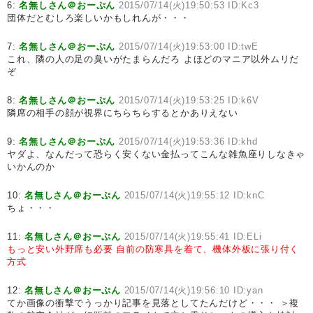
6:
名無しさん＠おーぷん
2015/07/14(火)19:50:53 ID:Kc3
団体だとむしろ楽しいかもしれんが・・・
7:
名無しさん＠おーぷん
2015/07/14(火)19:53:00 ID:twE
これ、隣の人の足の臭いがたまらんだろ よほどのマニア以外ムリだ
ぞ
8:
名無しさん＠おーぷん
2015/07/14(火)19:53:25 ID:k6V
隣席の相手の顔が視界にちらちらするとかありえない
9:
名無しさん＠おーぷん
2015/07/14(火)19:53:36 ID:khd
ヤダよ、なんだって恐らく安くない金払ってこんな雑魚座りしなきゃ
いかんのか
10:
名無しさん＠おーぷん
2015/07/14(火)19:55:12 ID:knC
ちょ・・・
11:
名無しさん＠おーぷん
2015/07/14(火)19:55:41 ID:ELi
もっと安い外野席も必要
自前の防寒具を着て、機体外板に張り付く
方式
12:
名無しさん＠おーぷん
2015/07/14(火)19:56:10 ID:yan
てか画像の衝撃でうっかり記事を見落としてたんだけど・・・ ＞複