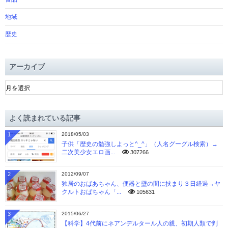
地域
歴史
アーカイブ
ア
ー
カ
イ
よく読まれている記事
ブ
1
2018/05/03
子供「歴史の勉強しよっと^_^」（人名グーグル検索）→
二次美少女エロ画...
307266
2
2012/09/07
独居のおばあちゃん、便器と壁の間に挟まり３日経過→ヤ
クルトおばちゃん「...
105631
3
2015/06/27
【科学】4代前にネアンデルタール人の親、初期人類で判