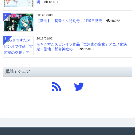
明
61187
4
2014/03/09
【新聞】「初音ミク特別号」4月9日発売
46285
5
2013/01/02
らき☆すたスピンオフ作品「宮河家の空腹」アニメ化決
定！聖地・鷲宮神社の...
35010
購読 / シェア