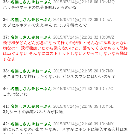
35:
名無しさん＠おーぷん
2015/07/14(火)21:18:06 ID:vMQ
ハッチやマーヤの気分を味わえるのかな
36:
名無しさん＠おーぷん
2015/07/14(火)21:22:38 ID:lsA
カプセルホテルでええやん たっぷり積めるで
37:
名無しさん＠おーぷん
2015/07/14(火)21:31:32 ID:0WZ
飛行機がどんどん劣悪になって行くのが怖い
そんなに採算あわない
物なの？
飛行機嫌いだから乗らないけど、落ちてくるかもって恐怖
はぬぐえない
そんなにコストカットしないとやってけないなら飛ば
すなよ
38:
名無しさん＠おーぷん
2015/07/14(火)21:35:20 ID:7NX
そこまでして旅行したくないわ ビジネスマンにはいいのか？
40:
名無しさん＠おーぷん
2015/07/14(火)21:43:18 ID:x7C
これはないわ
41:
名無しさん＠おーぷん
2015/07/14(火)21:46:35 ID:YbE
3列シートの高速バスの方が快適。
42:
名無しさん＠おーぷん
2015/07/14(火)21:46:39 ID:pNY
前にもこんなのが出てたなあ。 さすがにホントに導入する会社は無