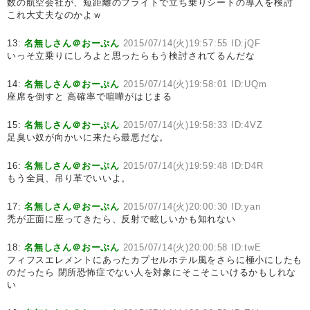
数の航空会社が、短距離のフライトで立ち乗りシートの導入を検討
これ大丈夫なのかよｗ
13:
名無しさん＠おーぷん
2015/07/14(火)19:57:55 ID:jQF
いっそ立乗りにしろよと思ったらもう検討されてるんだな
14:
名無しさん＠おーぷん
2015/07/14(火)19:58:01 ID:UQm
座席を倒すと 高確率で喧嘩がはじまる
15:
名無しさん＠おーぷん
2015/07/14(火)19:58:33 ID:4VZ
足臭い奴が向かいに来たら最悪だな。
16:
名無しさん＠おーぷん
2015/07/14(火)19:59:48 ID:D4R
もう全員、吊り革でいいよ。
17:
名無しさん＠おーぷん
2015/07/14(火)20:00:30 ID:yan
禿が正面に座ってきたら、反射で眩しいかも知れない
18:
名無しさん＠おーぷん
2015/07/14(火)20:00:58 ID:twE
フィフスエレメントにあったカプセルホテル風をさらに極小にしたも
のだったら 閉所恐怖症でない人を対象にそこそこいけるかもしれな
い