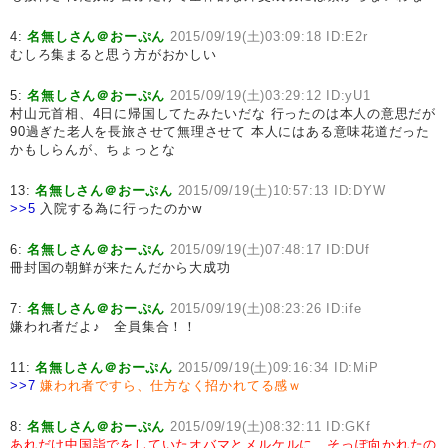
4:
名無しさん＠おーぷん
2015/09/19(土)03:09:18 ID:E2r
むしろ集まると思う方がおかしい
5:
名無しさん＠おーぷん
2015/09/19(土)03:29:12 ID:yU1
村山元首相、4日に帰国してたみたいだな 行ったのは本人の意思だが
90過ぎた老人を長旅させて無理させて 本人にはある意味花道だった
かもしらんが、ちょっとな
13:
名無しさん＠おーぷん
2015/09/19(土)10:57:13 ID:DYW
>>5
入院する為に行ったのかw
6:
名無しさん＠おーぷん
2015/09/19(土)07:48:17 ID:DUf
冊封国の朝鮮が来たんだから大成功
7:
名無しさん＠おーぷん
2015/09/19(土)08:23:26 ID:ife
嫌われ者だよ♪ 全員集合！！
11:
名無しさん＠おーぷん
2015/09/19(土)09:16:34 ID:MiP
>>7
嫌われ者ですら、仕方なく招かれてる感ｗ
8:
名無しさん＠おーぷん
2015/09/19(土)08:32:11 ID:GKf
あれだけ中国詣でをしていたオバマとメルケルに、そっぽ向かれたの