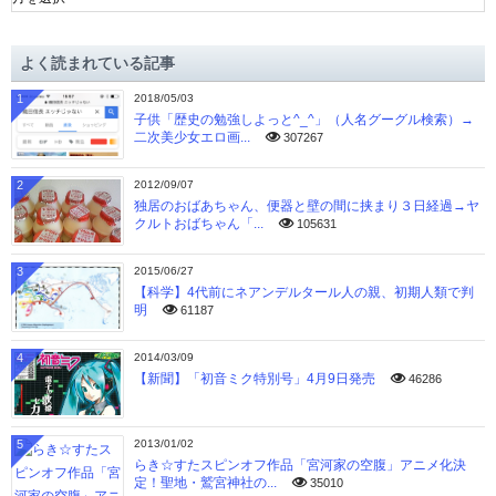
ー
カ
イ
よく読まれている記事
ブ
1
2018/05/03
子供「歴史の勉強しよっと^_^」（人名グーグル検索）→
二次美少女エロ画...
307267
2
2012/09/07
独居のおばあちゃん、便器と壁の間に挟まり３日経過→ヤ
クルトおばちゃん「...
105631
3
2015/06/27
【科学】4代前にネアンデルタール人の親、初期人類で判
明
61187
4
2014/03/09
【新聞】「初音ミク特別号」4月9日発売
46286
5
2013/01/02
らき☆すたスピンオフ作品「宮河家の空腹」アニメ化決
定！聖地・鷲宮神社の...
35010