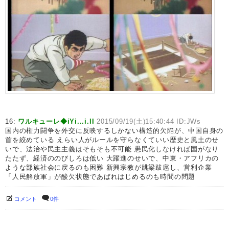
16:
ワルキューレ◆iYi...i.lI
2015/09/19(土)15:40:44 ID:JWs
国内の権力闘争を外交に反映するしかない構造的欠陥が、中国自身の
首を絞めている えらい人がルールを守らなくていい歴史と風土のせ
いで、法治や民主主義はそもそも不可能 愚民化しなければ国がなり
たたず、経済ののびしろは低い 大躍進のせいで、中東・アフリカの
ような部族社会に戻るのも困難 新興宗教が跳梁跋扈し、営利企業
「人民解放軍」が酸欠状態であばれはじめるのも時間の問題
コメント
0件