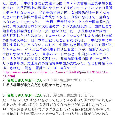
た。結局、日本や米国など先進７カ国（Ｇ７）の首脳は全員参加を見
送った。太平洋戦争の戦場となったフィリピンやインドネシアの首脳
も姿を見せなかった。
習近平政権発足後、２国関係が唯一良くなっ
たといわれた韓国の朴槿恵大統領でさえ、
直前になるまで、態度を
あきらかにしなかった。
当日、天安門楼上に上った外国首脳のな
かに、朴大統領とロシア大統領のプーチン大統領以外は、国際社会で
知名度も影響力も低いリーダーばかりだった。
人民解放軍の隊列に
続き行進したパキスタン、キューバ、メキシコなど１１カ国の外国軍
の部隊の大半は、旧日本軍と戦ったこともなければ、日中戦争中に中
国を支援したこともない。むしろ、中国から支援を受けている国が大
半を占めた。
ベネズエラ軍代表も行進に参加したが、派遣された兵
士はわずか９人だった。
軍事パレードのあと、中国がベネズエラに
対し５０億ドルの融資を発表した。
共産党関係者の間で「一人当た
り５億ドル弱、史上最高の出場費を中国が支払った」などと揶揄（や
ゆ）された。
続き 産経ニュース 全3ページ
http://www.sankei.com/premium/news/150919/prm1509190016-
n1.html
2:
名無しさん＠おーぷん
2015/09/19(土)02:20:10 ID:3xv
世界大統領が来たんだから良かったじゃん。
3:
名無しさん＠おーぷん
2015/09/19(土)02:28:16 ID:jpL
だって勝ってない奴がいきがってたらそりゃ勝った国の連中の気も害
するだろ 中国はほんと客観性がなくなったただの馬鹿になったね
AIIBでも集合させといてグダグダだし いくら個別に豪勢な接待して
も接待された奴が喜ぶだけで全体的な外交成功には繋がらないわな