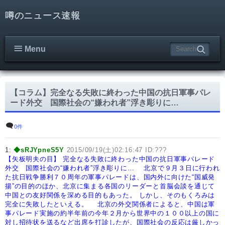
噂のニュース速報
Menu
【コラム】完全なる失敗に終わった中国の抗日軍事パレ
ード外交 国際社会の“嫌われ者”浮き彫りに…
0件
1:
◆sRJYpneS5Y
2015/09/19(土)02:16:47 ID:???
【矢板明夫の目】
完全なる失敗に終わった中国の抗日軍事パレード
外交 国際社会の“嫌われ者”浮き彫りに…
北京で９月３日に行われ
た抗日戦争勝利７０周年の軍事パレードは、国内外に向けた“国威発
揚”の目的のほか、北京に集まる各国のリーダーと首脳会談を通じて
中国との友好関係を深める目的もあった。
しかし、そのもくろみは
完全に失敗したといえる。
北京の外交関係者によると、中国は軍
事パレード実施の約半年前の今年２月から世界中の１００以上の国に
対し招待状を送るなど出席を打診したが、国際社会の反応は厳しかっ