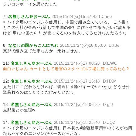
ラジコンボーイを思いだした
7:
名無しさん＠おーぷん
2015/11/24(火)15:57:43 ID:imo
> バイク用のエンジンを使用し、中国で組み立てている。 こう書く
とこの会社が企画･設計して中国の会社に作らせてるみたいに読める
けど 単に中国のﾒｰｶｰが売ってるのを輸入してるだけなんだろうな
8:
ななしの国からこんにちわ
2015/11/24(火)16:05:00 ID:t3e
支那で組み立てた車なんか、乗れません。
11:
名無しさん＠おーぷん
2015/11/24(火)17:00:28 ID:EWC
面白いじゃん
カートとして老害のスクツゴルフ場に売ってみたら？
12:
名無しさん＠おーぷん
2015/11/24(火)17:13:18 ID:HXM
見た目にこだわらなければ、普通に４輪バギーでいいかな どうせ公
道乗れるのは５０ｃｃだけみたいだし
13:
名無しさん＠おーぷん
2015/11/24(火)18:06:39 ID:gjJ
支那製とか無理w
14:
名無しさん＠おーぷん
2015/11/24(火)18:25:40 ID:aQZ
> バイク用のエンジンを使用し 日本初の4輪駆動軍用車のくろがね四
起もバイクのエンジンがベースだったな。