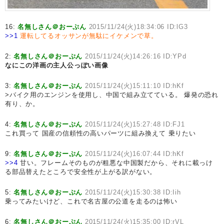
16:
名無しさん＠おーぷん
2015/11/24(火)18:34:06 ID:lG3
>>1
運転してるオッサンが無駄にイケメンで草。
2:
名無しさん＠おーぷん
2015/11/24(火)14:26:16 ID:YPd
なにこの洋画の主人公っぽい画像
3:
名無しさん＠おーぷん
2015/11/24(火)15:11:10 ID:hKf
>バイク用のエンジンを使用し、中国で組み立てている。 爆発の恐れ
有り、か。
4:
名無しさん＠おーぷん
2015/11/24(火)15:27:48 ID:FJ1
これ買って 国産の信頼性の高いパーツに組み換えて 乗りたい
9:
名無しさん＠おーぷん
2015/11/24(火)16:07:44 ID:hKf
>>4
甘い。フレームそのものが粗悪な中国製だから、それに載っけ
る部品替えたところで安全性が上がる訳がない。
5:
名無しさん＠おーぷん
2015/11/24(火)15:30:38 ID:Iih
乗ってみたいけど、これで名古屋の公道を走るのは怖い
6:
名無しさん＠おーぷん
2015/11/24(火)15:35:00 ID:rVL