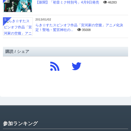
【新聞】「初音ミク特別号」4月9日発売
46283
5
2013/01/02
らき☆すたスピンオフ作品「宮河家の空腹」アニメ化決
定！聖地・鷲宮神社の...
35008
購読 / シェア
参加ランキング