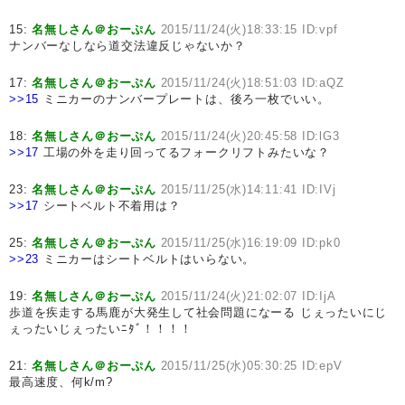
15:
名無しさん＠おーぷん
2015/11/24(火)18:33:15 ID:vpf
ナンバーなしなら道交法違反じゃないか？
17:
名無しさん＠おーぷん
2015/11/24(火)18:51:03 ID:aQZ
>>15
ミニカーのナンバープレートは、後ろ一枚でいい。
18:
名無しさん＠おーぷん
2015/11/24(火)20:45:58 ID:lG3
>>17
工場の外を走り回ってるフォークリフトみたいな？
23:
名無しさん＠おーぷん
2015/11/25(水)14:11:41 ID:IVj
>>17
シートベルト不着用は？
25:
名無しさん＠おーぷん
2015/11/25(水)16:19:09 ID:pk0
>>23
ミニカーはシートベルトはいらない。
19:
名無しさん＠おーぷん
2015/11/24(火)21:02:07 ID:IjA
歩道を疾走する馬鹿が大発生して社会問題になーる じぇったいにじ
ぇったいじぇったいﾆﾀﾞ！！！！
21:
名無しさん＠おーぷん
2015/11/25(水)05:30:25 ID:epV
最高速度、何k/m?