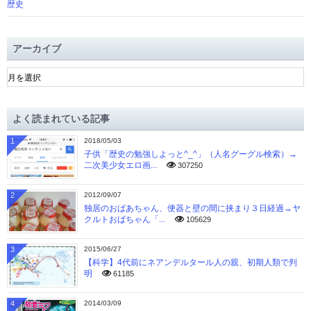
歴史
アーカイブ
ア
ー
カ
イ
よく読まれている記事
ブ
1
2018/05/03
子供「歴史の勉強しよっと^_^」（人名グーグル検索）→
二次美少女エロ画...
307250
2
2012/09/07
独居のおばあちゃん、便器と壁の間に挟まり３日経過→ヤ
クルトおばちゃん「...
105629
3
2015/06/27
【科学】4代前にネアンデルタール人の親、初期人類で判
明
61185
4
2014/03/09