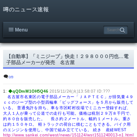
噂のニュース速報
Menu
【自動車】「ミニジープ」快走！２９８０００円也…電
子部品メーカーが発売 名古屋
0件
1:
◆qQDmM1OH5Q46
2015/11/24(火)13:58:07 ID:???
名古屋市名東区の電子部品メーカー「ＪＡＰＴＥＣ」が排気量４９
ｃｃのジープ型の小型四輪車「ビッグフォース」を５月から販売して
いる。
普通免許を持ち、車を市区町村役場でミニカー登録すれば、
大人１人が乗って公道での走行も可能。価格は税別２９万８千円で、
約８０台を販売した。
長さ約２メートル、幅約１メートル。重さ
は約１５０キロ。
軽トラックの荷台に積むこともできる。バイク用
のエンジンを使用し、中国で組み立てている。
続き 産経WEST
http://www.sankei.com/west/news/151124/wst1511240013-n1.html