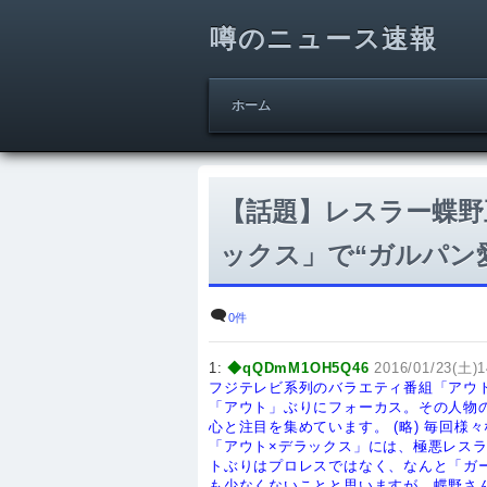
噂のニュース速報
ホーム
【話題】レスラー蝶野
ックス」で“ガルパン
0件
1:
◆qQDmM1OH5Q46
2016/01/23(土)1
フジテレビ系列のバラエティ番組「アウ
「アウト」ぶりにフォーカス。その人物
心と注目を集めています。
(略)
毎回様々
「アウト×デラックス」には、極悪レス
トぶりはプロレスではなく、なんと「ガ
も少なくないことと思いますが、蝶野さ