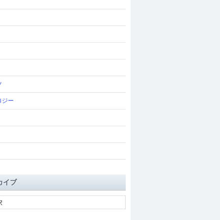
ツ
ロジー
カイブ