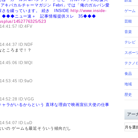
鉄道
アキバカルチャーマガジン Febri」では「俺のガルパン愛
深さを綴っています。
続き INSIDE
http://www.inside-
ゲーム
l
◆◆◆ニュー速＋ 記事情報提供スレ 35◆◆◆
newsplus/1452776325/523
芸能
14:41:57 ID:4FV
音楽
テレビ
14:44:37 ID:NDF
んなところまで！？
スポー
14:45:06 ID:MQl
テクノ
食品
14:53:45 ID:9aO
地域
歴史
14:52:28 ID:VGG
キャラがいるからという
直球な理由で映画宣伝大使の仕事
アー
ア
14:54:07 ID:LuD
ないの ゲームも最近そういう傾向だし
ー
カ