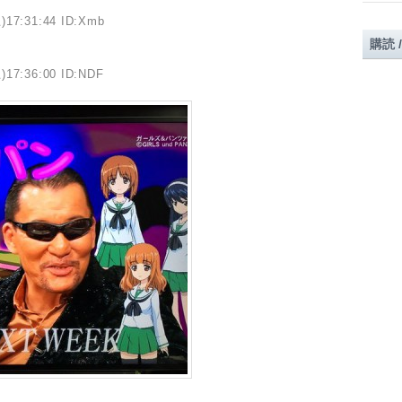
)17:31:44 ID:Xmb
購読 
)17:36:00 ID:NDF