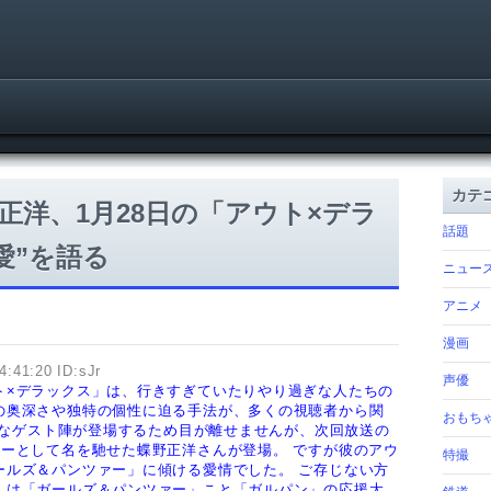
カテ
正洋、1月28日の「アウト×デラ
話題
愛”を語る
ニュー
アニメ
漫画
4:41:20 ID:sJr
声優
ト×デラックス」は、行きすぎていたりやり過ぎな人たちの
の奥深さや独特の個性に迫る手法が、多くの視聴者から関
おもち
なゲスト陣が登場するため目が離せませんが、次回放送の
ラーとして名を馳せた蝶野正洋さんが登場。
ですが彼のアウ
特撮
ールズ＆パンツァー」に傾ける愛情でした。
ご存じない方
んは「ガールズ＆パンツァー」こと「ガルパン」の応援大