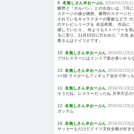
9:
名無しさん＠おーぷん
2016/01/23(土)
蝶野と『ガルパン』との出合いは、7月に
ステージの後が偶然、蝶野のステージだ
されているキャラクターの看板などで 
のテレビシリーズを 全話視聴。 作品に
躍していたり、 何よりもストーリーを気
るに至り、11月15日に行われた「大洗 
奥さんはドイツ人です。
10:
名無しさん＠おーぷん
2016/01/23(土
プロレスラーにはインドア派が多いから
13:
名無しさん＠おーぷん
2016/01/23(土
>>10
ライガーもフィギュア自分で作っ
11:
名無しさん＠おーぷん
2016/01/23(土
そうだね、レスラーだったね 月亭方正
12:
名無しさん＠おーぷん
2016/01/23(土
ガッデム
14:
名無しさん＠おーぷん
2016/01/23(土
サッカーもだけどドイツ文化全般が好き