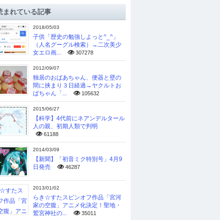
読まれている記事
2018/05/03
子供「歴史の勉強しよっと^_^」
（人名グーグル検索）→二次美少
女エロ画...
307278
2012/09/07
独居のおばあちゃん、便器と壁の
間に挟まり３日経過→ヤクルトお
ばちゃん「...
105632
2015/06/27
【科学】4代前にネアンデルタール
人の親、初期人類で判明
61188
2014/03/09
【新聞】「初音ミク特別号」4月9
日発売
46287
2013/01/02
らき☆すたスピンオフ作品「宮河
家の空腹」アニメ化決定！聖地・
鷲宮神社の...
35011