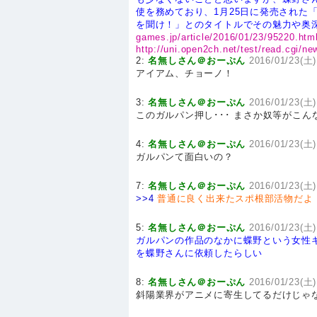
使を務めており、1月25日に発売された「
を聞け！」とのタイトルでその魅力や奥
games.jp/article/2016/01/23/95220.htm
http://uni.open2ch.net/test/read.cgi/
2:
名無しさん＠おーぷん
2016/01/23(土)
アイアム、チョーノ！
3:
名無しさん＠おーぷん
2016/01/23(土)
このガルパン押し･･･ まさか奴等がこ
4:
名無しさん＠おーぷん
2016/01/23(土)
ガルパンて面白いの？
7:
名無しさん＠おーぷん
2016/01/23(土)
>>4
普通に良く出来たスポ根部活物だよ
5:
名無しさん＠おーぷん
2016/01/23(土)
ガルパンの作品のなかに蝶野という女性
を蝶野さんに依頼したらしい
8:
名無しさん＠おーぷん
2016/01/23(土)
斜陽業界がアニメに寄生してるだけじゃ