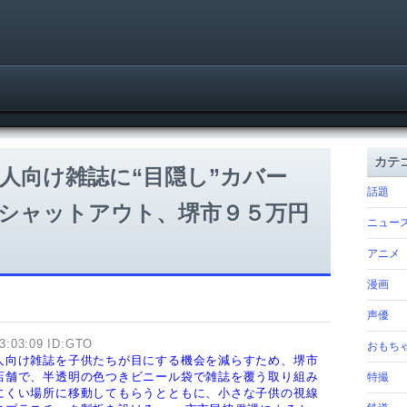
カテ
人向け雑誌に“目隠し”カバー
話題
シャットアウト、堺市９５万円
ニュー
アニメ
漫画
声優
3:03:09 ID:GTO
おもち
人向け雑誌を子供たちが目にする機会を減らすため、堺市
店舗で、半透明の色つきビニール袋で雑誌を覆う取り組み
特撮
にくい場所に移動してもらうとともに、小さな子供の視線