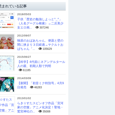
読まれている記事
2018/05/03
子供「歴史の勉強しよっと^_^」
（人名グーグル検索）→二次美少
女エロ画...
307246
2012/09/07
独居のおばあちゃん、便器と壁の
間に挟まり３日経過→ヤクルトお
ばちゃん「...
105629
2015/06/27
【科学】4代前にネアンデルタール
人の親、初期人類で判明
61185
2014/03/09
【新聞】「初音ミク特別号」4月9
日発売
46283
2013/01/02
らき☆すたスピンオフ作品「宮河
家の空腹」アニメ化決定！聖地・
鷲宮神社の...
35008