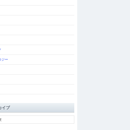
ツ
ロジー
カイブ