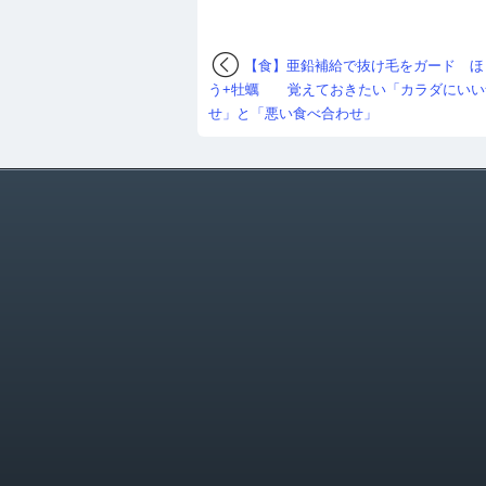
【食】亜鉛補給で抜け毛をガード ほ
う+牡蠣 覚えておきたい「カラダにいい
せ」と「悪い食べ合わせ」