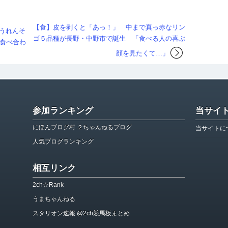
【食】皮を剥くと「あっ！」 中まで真っ赤なリン
うれんそ
ゴ５品種が長野・中野市で誕生 「食べる人の喜ぶ
食べ合わ
顔を見たくて…」
参加ランキング
当サイ
にほんブログ村 ２ちゃんねるブログ
当サイトに
人気ブログランキング
相互リンク
2ch☆Rank
うまちゃんねる
スタリオン速報 @2ch競馬板まとめ