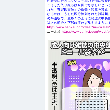
が雑誌に行きにくいよう棚の下側に横長
こうした取り組みは全国でも珍しいとい
れた「有害図書類」の販売・閲覧を禁止
なるのはこうした区分陳列された雑誌類
の半透明で、腹巻きのように雑誌の中央
誌名の部分と下部は覆わず見えるように
http://www.sankei.com/west/news/160
ニール袋
http://www.sankei.com/west/