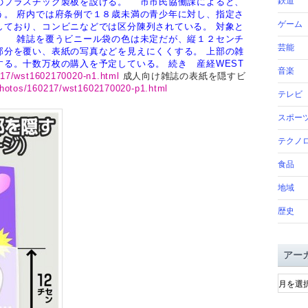
鉄道
のプラスチック製板を設ける。
市市民協働課によると、
う。
府内では府条例で１８歳未満の青少年に対し、指定さ
ゲーム
しており、コンビニなどでは区分陳列されている。
対象と
。
雑誌を覆うビニール袋の色は未定だが、縦１２センチ
芸能
部分を覆い、表紙の写真などを見えにくくする。
上部の雑
する。十数万枚の購入を予定している。
続き 産経WEST
音楽
217/wst1602170020-n1.html
成人向け雑誌の表紙を隠すビ
photos/160217/wst1602170020-p1.html
テレビ
スポー
テクノ
食品
地域
歴史
アー
ア
ー
カ