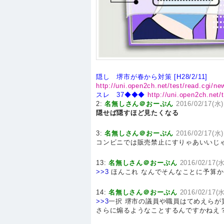
隠し 堺市が春から対策 [H28/2/11]
http://uni.open2ch.net/test/read.cgi/n
スレ 37◆◆◆
http://uni.open2ch.net
2:
名無しさん＠おーぷん
2016/02/17(水)
隠せば隠すほど見たくなる
3:
名無しさん＠おーぷん
2016/02/17(水)
コンビニでは販売禁止にすりゃあいいじ
13:
名無しさん＠おーぷん
2016/02/17(水
>>3
ほんこれ なんでそんなことに予算
14:
名無しさん＠おーぷん
2016/02/17(水
>>3
一択 堺市の議員や職員はてめえらが
さらに煽るようなことするんですかねえ