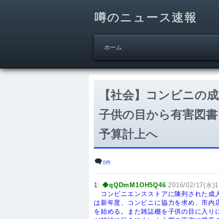
噂のニュース速報
ホーム
【社会】コンビニの成
子供の目から有害図書
予算計上へ
0件
1:
◆qQDmM1OH5Q46
2016/02/17(水)1
コンビニエンスストアに陳列された成
は新年度、コンビニに協力を求め、市内
を始める。また雑誌棚を子供の目に入り