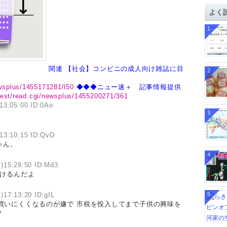
イ
よく
ブ
1
関連
【社会】コンビニの成人向け雑誌に目
2
ewsplus/1455171281/l50
◆◆◆ニュー速＋ 記事情報提供
/test/read.cgi/newsplus/1455200271/361
13:05:00 ID:0Ao
3
13:10:15 ID:QvD
ゃん。
4
)15:28:50 ID:Md3
かけるんだよ
)17:13:20 ID:gIL
5
買いにくくなるのが嫌で 市税を投入してまで子供の興味を
？