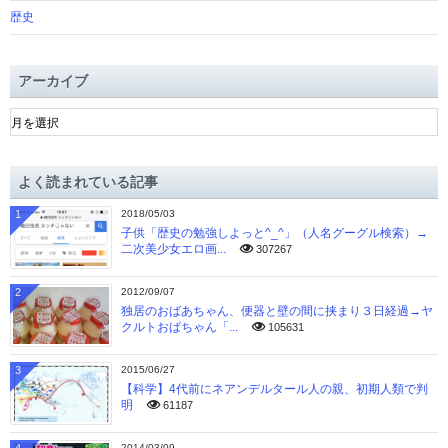
歴史
アーカイブ
ア
ー
カ
イ
よく読まれている記事
ブ
1
2018/05/03
子供「歴史の勉強しよっと^_^」（人名グーグル検索）→
二次美少女エロ画...
307267
2
2012/09/07
独居のおばあちゃん、便器と壁の間に挟まり３日経過→ヤ
クルトおばちゃん「...
105631
3
2015/06/27
【科学】4代前にネアンデルタール人の親、初期人類で判
明
61187
2014/03/09