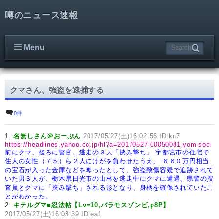
噂のニュース速報
Menu
クマさん、強盗を逮捕する
0件
1:
名無しさん＠おーぷん
2017/05/27(土)16:02:56 ID:kn7
https://headlines.yahoo.co.jp/hl?a=20170527-00050081-yom-soci
前にクマ、後ろに警官…逃走の３人「挟み撃ち」
宇都宮市の住宅で
住人の女性（７５）ら２人にけがを負わせたうえ、
６６０万円相当
の宝石が入った金庫などを奪ったとして、強盗致傷容疑で追跡されて
いた男３人が、栃木県日光市の山林を逃走中にクマに遭遇、県警の捜
査員とクマに「挟み撃ち」される形となり、身柄を確保されていたこ
とがわかった。
2:
キテルグマ■忍法帖【Lv=10,バラモスゾンビ,p8P】
2017/05/27(土)16:03:39 ID:eaf