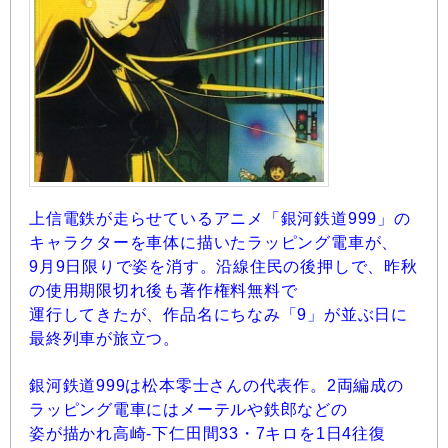
上信電鉄が走らせているアニメ「銀河鉄道999」の
キャラクターを車体に描いたラッピング電車が、
9月9日限りで姿を消す。沿線住民の後押しで、昨秋
の使用期限切れ後も著作権料無料で
運行してきたが、作品名にちなみ「9」が並ぶ日に
最終列車が旅立つ。
銀河鉄道999は松本零士さんの代表作。2両編成の
ラッピング電車にはメーテルや鉄郎などの
姿が描かれ高崎-下仁田間33・7キロを1日4往復