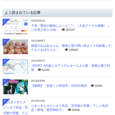
カ
イ
よく読まれている記事
ブ
1
2018/05/03
子供「歴史の勉強しよっと^_^」（人名グーグル検索）→
二次美少女エロ画...
307247
2
2012/09/07
独居のおばあちゃん、便器と壁の間に挟まり３日経過→ヤ
クルトおばちゃん「...
105629
3
2015/06/27
【科学】4代前にネアンデルタール人の親、初期人類で判
明
61185
4
2014/03/09
【新聞】「初音ミク特別号」4月9日発売
46283
5
2013/01/02
らき☆すたスピンオフ作品「宮河家の空腹」アニメ化決
定！聖地・鷲宮神社の...
35008