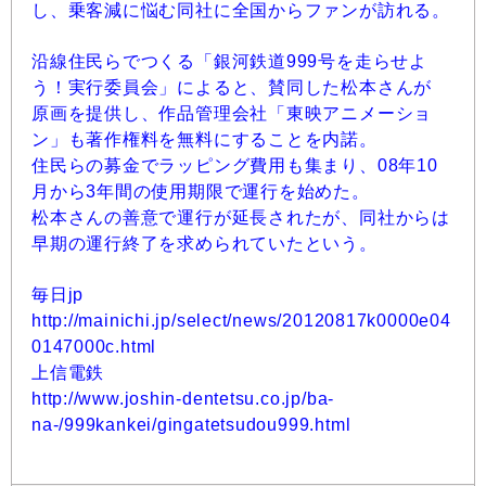
し、乗客減に悩む同社に全国からファンが訪れる。
沿線住民らでつくる「銀河鉄道999号を走らせよ
う！実行委員会」によると、賛同した松本さんが
原画を提供し、作品管理会社「東映アニメーショ
ン」も著作権料を無料にすることを内諾。
住民らの募金でラッピング費用も集まり、08年10
月から3年間の使用期限で運行を始めた。
松本さんの善意で運行が延長されたが、同社からは
早期の運行終了を求められていたという。
毎日jp
http://mainichi.jp/select/news/20120817k0000e04
0147000c.html
上信電鉄
http://www.joshin-dentetsu.co.jp/ba-
na-/999kankei/gingatetsudou999.html