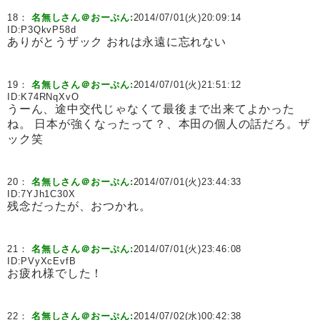
18：
名無しさん＠おーぷん:
2014/07/01(火)20:09:14
ID:
P3QkvP58d
ありがとうザック おれは永遠に忘れない
19：
名無しさん＠おーぷん:
2014/07/01(火)21:51:12
ID:
K74RNqXvO
うーん、途中交代じゃなくて最後まで出来てよかった
ね。 日本が強くなったって？、本田の個人の話だろ。ザ
ック笑
20：
名無しさん＠おーぷん:
2014/07/01(火)23:44:33
ID:
7YJh1C30X
残念だったが、おつかれ。
21：
名無しさん＠おーぷん:
2014/07/01(火)23:46:08
ID:
PVyXcEvfB
お疲れ様でした！
22：
名無しさん＠おーぷん:
2014/07/02(水)00:42:38