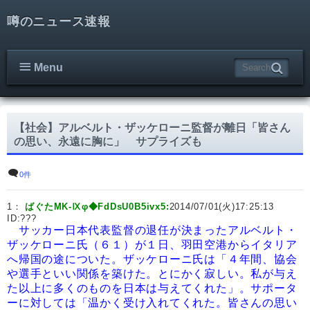
噂のニュース速報
Menu
【社会】アルベルト・ザッケローニ監督が離日「皆さん
の思い、永遠に胸に」 サプライズも
0件
1：
ばぐたMK-Ⅸφ◆FdDsU0B5ivx5:
2014/07/01(火)17:25:13
ID:
???
サッカー日本代表監督の退任が決まったアルベルト・
ザッケローニ氏（６１）が１日、羽田空港からイタリア
へ帰国の途についた。ザッケローニ氏は「４年間、協会
や選手といい関係を築けた。とにかく寂しい。私が与え
た以上に多くのものを日本は与えてくれた」。サポータ
ーに対しては「温かく受け入れてくれた。皆さんの思い