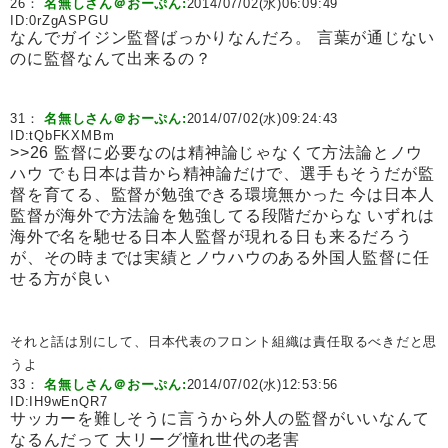
26：
名無しさん＠おーぷん:
2014/07/02(水)06:09:49
ID:
0rZgASPGU
なんでガイジン監督ばっかりなんだろ。 言葉が通じない
のに監督なんて出来るの？
31：
名無しさん＠おーぷん:
2014/07/02(水)09:24:43
ID:
tQbFKXMBm
>>26 監督に必要なのは精神論じゃなくて方法論とノウ
ハウ でも日本は昔から精神論だけで、選手もそうだが監
督を育てる、監督が勉強できる環境無かった 今は日本人
監督が海外で方法論を勉強してる段階だからな いずれは
海外で名を馳せる日本人監督が現れる日も来るだろう
が、その時までは実績とノウハウのある外国人監督に任
せる方が良い
それと話は別にして、日本代表のフロント組織は責任取るべきだと思
うよ
33：
名無しさん＠おーぷん:
2014/07/02(水)12:53:56
ID:
IH9wEnQR7
サッカーを難しそうに言うから外人の監督がいいなんて
なるんだって 大リーグ憧れ世代の老害