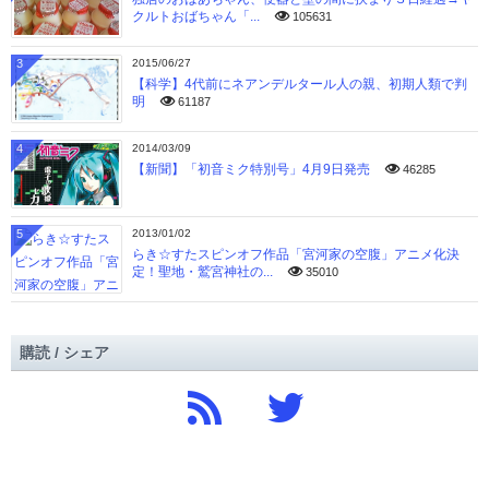
クルトおばちゃん「...
105631
3
2015/06/27
【科学】4代前にネアンデルタール人の親、初期人類で判
明
61187
4
2014/03/09
【新聞】「初音ミク特別号」4月9日発売
46285
5
2013/01/02
らき☆すたスピンオフ作品「宮河家の空腹」アニメ化決
定！聖地・鷲宮神社の...
35010
購読 / シェア