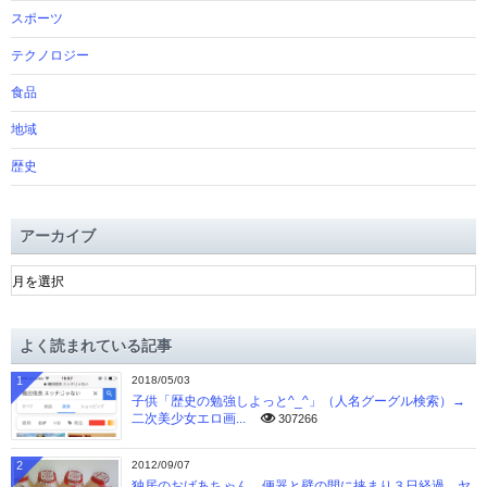
スポーツ
テクノロジー
食品
地域
歴史
アーカイブ
ア
ー
カ
イ
よく読まれている記事
ブ
1
2018/05/03
子供「歴史の勉強しよっと^_^」（人名グーグル検索）→
二次美少女エロ画...
307266
2
2012/09/07
独居のおばあちゃん、便器と壁の間に挟まり３日経過→ヤ