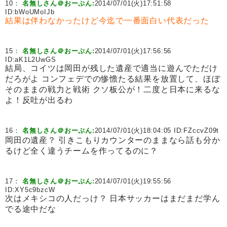
10：
名無しさん＠おーぷん:
2014/07/01(火)17:51:58
ID:
bWoUMoIJb
結果は伴わなかったけど今迄で一番面白い代表だった
15：
名無しさん＠おーぷん:
2014/07/01(火)17:56:56
ID:
aK1L2UwGS
結局、コイツは岡田が残した遺産で適当に遊んでただけ
だろがよ コンフェデでの惨憺たる結果を放置して、ほぼ
そのままの戦力と戦術 クソ板公が！二度と日本に来るな
よ！反吐が出るわ
16：
名無しさん＠おーぷん:
2014/07/01(火)18:04:05 ID:
FZccvZ09t
岡田の遺産？ 引きこもりカウンターのままなら話も分か
るけど全く違うチームを作ってるのに？
17：
名無しさん＠おーぷん:
2014/07/01(火)19:55:56
ID:
XY5c9bzcW
次はメキシコの人だっけ？ 日本サッカーはまだまだ学ん
でる途中だな