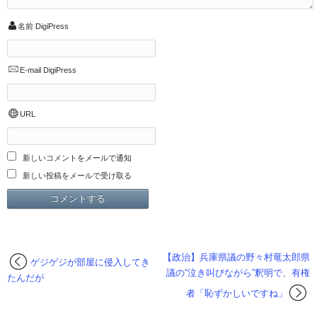
名前
DigiPress
E-mail
DigiPress
URL
新しいコメントをメールで通知
新しい投稿をメールで受け取る
【政治】兵庫県議の野々村竜太郎県
ゲジゲジが部屋に侵入してき
議の“泣き叫びながら”釈明で、有権
たんだが
者「恥ずかしいですね」