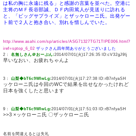
は私の胸に永遠に残る」と感謝の言葉を並べた。空港に
主将のＭＦ長谷部誠、ＤＦ内田篤人が見送りに訪れる
と、「ビッグサプライズ」とザッケローニ氏。出発ゲー
ト前で２人と抱き合い、別れを惜しんでいた。
http://www.asahi.com/sp/articles/ASG71327TG71TIPE006.html?
iref=sptop_6_02
ザックさん四年間ありがとうございました
2：
名無しさん＠おーぷん:
2014/07/01(火)17:26:35 ID:
cV32gJ9lj
早いなおい、お疲れちゃんよ
3：
山梨◆bT6c9WIwLg:
2014/07/01(火)17:27:38 ID:
rB7nfyaSH
ッケローニ氏は今回のWCで結果を出せなかったけれど
日本を強くしたと思います
9：
山梨◆bT6c9WIwLg:
2014/07/01(火)17:51:03 ID:
rB7nfyaSH
>>3 ×ッケローニ氏 〇ザッケローニ氏
名前を間違えるとは失礼