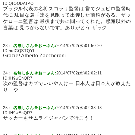
ID:
QIOODAIPO
ブラジル代表の名将スコラリ監督は 嘗てジュビロ監督時
代に 駄目な選手達を見限って出奔した前科がある。ザッ
ケローニ監督は 最後まで共に闘ってくれた。感謝以外の
言葉は 見つからないです。ありがとう ザック
23：
名無しさん＠おーぷん:
2014/07/02(水)01:50:20
ID:
mdGQSTQYL
Grazie! Alberto Zaccheroni
24：
名無しさん＠おーぷん:
2014/07/02(水)02:02:11
ID:
IH9wEnQR7
次の監督はカズでいいやんけー 日本人は日本人が教えた
り―や
25：
名無しさん＠おーぷん:
2014/07/02(水)02:38:18
ID:
IH9wEnQR7
サッカーもサムライジャパンで行こう！