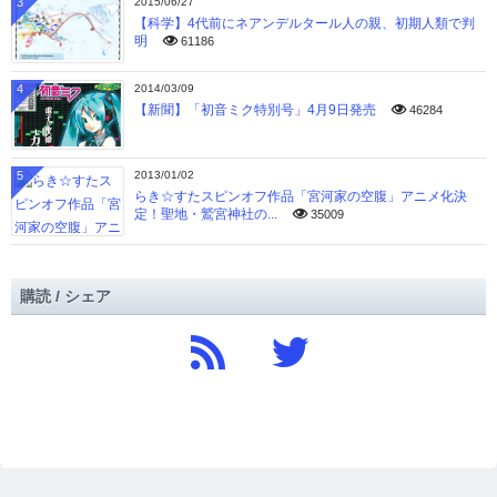
3
2015/06/27
【科学】4代前にネアンデルタール人の親、初期人類で判
明
61186
4
2014/03/09
【新聞】「初音ミク特別号」4月9日発売
46284
5
2013/01/02
らき☆すたスピンオフ作品「宮河家の空腹」アニメ化決
定！聖地・鷲宮神社の...
35009
購読 / シェア