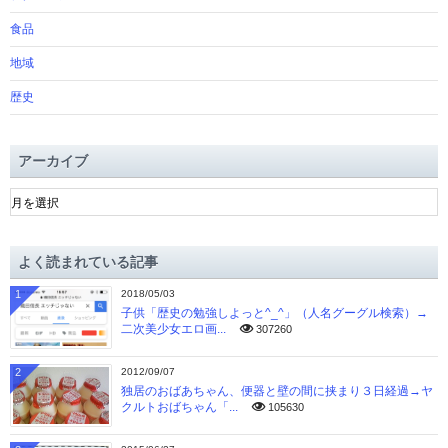
食品
地域
歴史
アーカイブ
ア
ー
カ
イ
よく読まれている記事
ブ
1
2018/05/03
子供「歴史の勉強しよっと^_^」（人名グーグル検索）→
二次美少女エロ画...
307260
2
2012/09/07
独居のおばあちゃん、便器と壁の間に挟まり３日経過→ヤ
クルトおばちゃん「...
105630