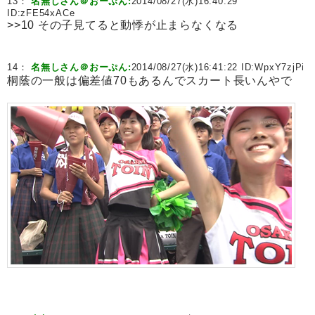
13：
名無しさん＠おーぷん:
2014/08/27(水)16:40:29
ID:
zFE54xACe
>>10 その子見てると動悸が止まらなくなる
14：
名無しさん＠おーぷん:
2014/08/27(水)16:41:22 ID:
WpxY7zjPi
桐蔭の一般は偏差値70もあるんでスカート長いんやで