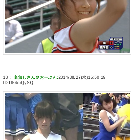
18：
名無しさん＠おーぷん:
2014/08/27(水)16:50:19
ID:
D54rbQySQ