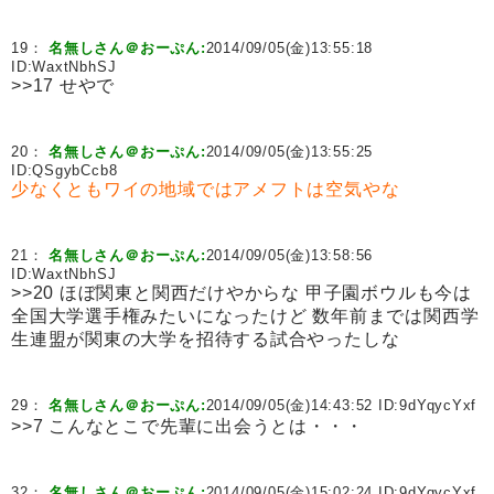
19：
名無しさん＠おーぷん:
2014/09/05(金)13:55:18
ID:
WaxtNbhSJ
>>17 せやで
20：
名無しさん＠おーぷん:
2014/09/05(金)13:55:25
ID:
QSgybCcb8
少なくともワイの地域ではアメフトは空気やな
21：
名無しさん＠おーぷん:
2014/09/05(金)13:58:56
ID:
WaxtNbhSJ
>>20 ほぼ関東と関西だけやからな 甲子園ボウルも今は
全国大学選手権みたいになったけど 数年前までは関西学
生連盟が関東の大学を招待する試合やったしな
29：
名無しさん＠おーぷん:
2014/09/05(金)14:43:52 ID:
9dYqycYxf
>>7 こんなとこで先輩に出会うとは・・・
32：
名無しさん＠おーぷん:
2014/09/05(金)15:02:24 ID:
9dYqycYxf