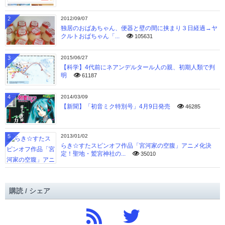
2
2012/09/07
独居のおばあちゃん、便器と壁の間に挟まり３日経過→ヤ
クルトおばちゃん「...
105631
3
2015/06/27
【科学】4代前にネアンデルタール人の親、初期人類で判
明
61187
4
2014/03/09
【新聞】「初音ミク特別号」4月9日発売
46285
5
2013/01/02
らき☆すたスピンオフ作品「宮河家の空腹」アニメ化決
定！聖地・鷲宮神社の...
35010
購読 / シェア