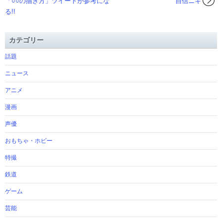
「○○の描き方」ツイートが参考にな
自信ニキ
る!!
カテゴリー
話題
ニュース
アニメ
漫画
声優
おもちゃ・ホビー
特撮
鉄道
ゲーム
芸能