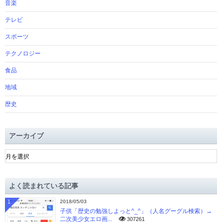
音楽
テレビ
スポーツ
テクノロジー
食品
地域
歴史
アーカイブ
ア
ー
カ
イ
よく読まれている記事
ブ
1
2018/05/03
子供「歴史の勉強しよっと^_^」（人名グーグル検索）→
二次美少女エロ画...
307261