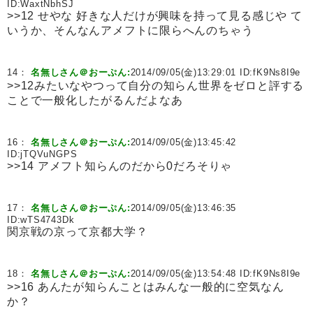
ID:
WaxtNbhSJ
>>12 せやな 好きな人だけが興味を持って見る感じや て
いうか、そんなんアメフトに限らへんのちゃう
14：
名無しさん＠おーぷん:
2014/09/05(金)13:29:01 ID:
fK9Ns8I9e
>>12みたいなやつって自分の知らん世界をゼロと評する
ことで一般化したがるんだよなあ
16：
名無しさん＠おーぷん:
2014/09/05(金)13:45:42
ID:
jTQVuNGPS
>>14 アメフト知らんのだから0だろそりゃ
17：
名無しさん＠おーぷん:
2014/09/05(金)13:46:35
ID:
wTS4743Dk
関京戦の京って京都大学？
18：
名無しさん＠おーぷん:
2014/09/05(金)13:54:48 ID:
fK9Ns8I9e
>>16 あんたが知らんことはみんな一般的に空気なん
か？