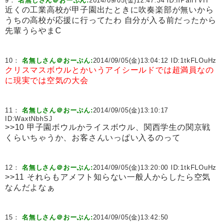
9：
名無しさん＠おーぷん:
2014/09/05(金)12:47:34 ID:
iIPaflTVH
近くの工業高校が甲子園出たときに吹奏楽部が無いから
うちの高校が応援に行ってたわ 自分が入る前だったから
先輩うらやまC
10：
名無しさん＠おーぷん:
2014/09/05(金)13:04:12 ID:
1tkFLOuHz
クリスマスボウルとかいうアイシールドでは超満員なの
に現実では空気の大会
11：
名無しさん＠おーぷん:
2014/09/05(金)13:10:17
ID:
WaxtNbhSJ
>>10 甲子園ボウルかライスボウル、関西学生の関京戦
くらいちゃうか、お客さんいっぱい入るのって
12：
名無しさん＠おーぷん:
2014/09/05(金)13:20:00 ID:
1tkFLOuHz
>>11 それらもアメフト知らない一般人からしたら空気
なんだよなぁ
15：
名無しさん＠おーぷん:
2014/09/05(金)13:42:50