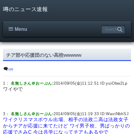
噂のニュース速報
Menu
チア部や応援団のない高校wwwww
0件
1：
名無しさん＠おーぷん:
2014/09/05(金)11:12:51 ID:
yuiObw2Lp
ワイやで
3：
名無しさん＠おーぷん:
2014/09/05(金)11:19:33 ID:
WaxtNbhSJ
ワイクリスマスボウル出場、相手の法政二高は法政女子
からチアが応援に来てたけど
ワイ男子校、男ばっかりの
応援でさみC
今は共学になってチアもあるやで