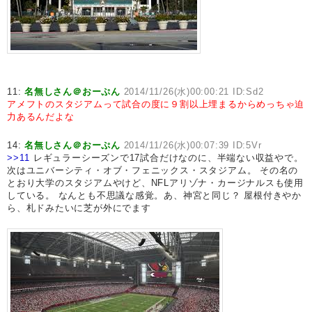
11:
名無しさん＠おーぷん
2014/11/26(水)00:00:21 ID:Sd2
アメフトのスタジアムって試合の度に９割以上埋まるからめっちゃ迫
力あるんだよな
14:
名無しさん＠おーぷん
2014/11/26(水)00:07:39 ID:5Vr
>>11
レギュラーシーズンで17試合だけなのに、半端ない収益やで。
次はユニバーシティ・オブ・フェニックス・スタジアム。 その名の
とおり大学のスタジアムやけど、NFLアリゾナ・カージナルスも使用
している。 なんとも不思議な感覚。あ、神宮と同じ？ 屋根付きやか
ら、札ドみたいに芝が外にでます