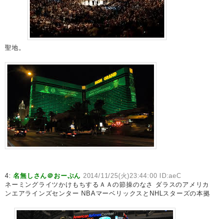
聖地。
4:
名無しさん＠おーぷん
2014/11/25(火)23:44:00 ID:aeC
ネーミングライツかけもちするＡＡの節操のなさ ダラスのアメリカ
ンエアラインズセンター NBAマーベリックスとNHLスターズの本拠