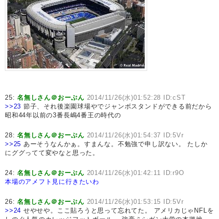
25:
名無しさん＠おーぷん
2014/11/26(水)01:52:28 ID:cST
>>23
節子、それ後楽園球場やでジャンボスタンドができる前だから
昭和44年以前の3番長嶋4番王の時代の
28:
名無しさん＠おーぷん
2014/11/26(水)01:54:37 ID:5Vr
>>25
あーそうなんかぁ。すまんな。不勉強で申し訳ない。 たしか
にググってて変やなと思った。
24:
名無しさん＠おーぷん
2014/11/26(水)01:42:11 ID:r9O
本場のアメフト見に行きたいわ
26:
名無しさん＠おーぷん
2014/11/26(水)01:53:15 ID:5Vr
>>24
せやせや。ここ貼ろうと思って忘れてた。 アメリカじゃNFLを