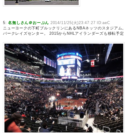
5:
名無しさん＠おーぷん
2014/11/25(火)23:47:27 ID:aeC
ニューヨークの下町ブルックリンにあるNBAネッツのスタジアム。
バークレイズセンター。 2015からNHLアイランダーズも移転予定