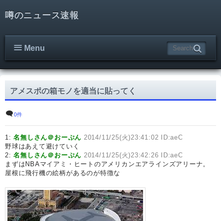
噂のニュース速報
Menu
アメスポの箱モノを適当に貼ってく
0件
1:
名無しさん＠おーぷん
2014/11/25(火)23:41:02 ID:aeC
野球はあえて避けていく
2:
名無しさん＠おーぷん
2014/11/25(火)23:42:26 ID:aeC
まずはNBAマイアミ・ヒートのアメリカンエアラインズアリーナ。
屋根に飛行機の絵柄があるのが特徴な