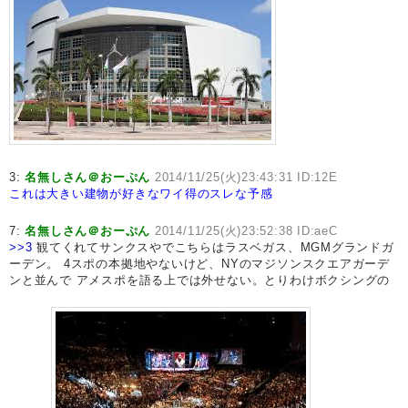
3:
名無しさん＠おーぷん
2014/11/25(火)23:43:31 ID:12E
これは大きい建物が好きなワイ得のスレな予感
7:
名無しさん＠おーぷん
2014/11/25(火)23:52:38 ID:aeC
>>3
観てくれてサンクスやでこちらはラスベガス、MGMグランドガ
ーデン。 4スポの本拠地やないけど、NYのマジソンスクエアガーデ
ンと並んで アメスポを語る上では外せない。とりわけボクシングの