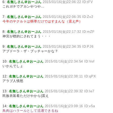
6:
名無しさん＠おーぷん
2015/01/16(金)22:06:22 ID:tFV
これガチでアカンやつや…
7:
名無しさん＠おーぷん
2015/01/16(金)22:06:35 ID:Zv2
今年のヤクルトは靱帯だけではすまんな（震え声）
8:
名無しさん＠おーぷん
2015/01/16(金)22:17:32 ID:mZF
神宮が標的にされてまう・・・
9:
名無しさん＠おーぷん
2015/01/16(金)22:34:35 ID:PJ6
アブドーラ・ザ・ブッチャーかな？
10:
名無しさん＠おーぷん
2015/01/16(金)22:34:54 ID:Vof
いかんでしょ
12:
名無しさん＠おーぷん
2015/01/16(金)22:38:11 ID:qPX
アラブ人憤怒
13:
名無しさん＠おーぷん
2015/01/16(金)22:39:32 ID:Ie7
民族衣装着ただけやから(震え
14:
名無しさん＠おーぷん
2015/01/16(金)23:09:16 ID:v5a
鳥肉はハラールとして流通できるね