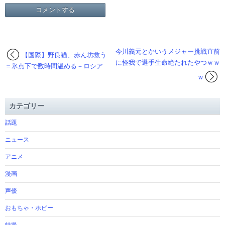
今川義元とかいうメジャー挑戦直前
【国際】野良猫、赤ん坊救う
に怪我で選手生命絶たれたやつｗｗ
＝氷点下で数時間温める－ロシア
ｗ
カテゴリー
話題
ニュース
アニメ
漫画
声優
おもちゃ・ホビー