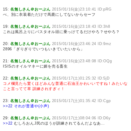
15:
名無しさん＠おーぷん
2015/01/16(金)23:10:41 ID:pRG
べ、別に衣装着ただけで馬鹿にしてないからセーフ
19:
名無しさん＠おーぷん
2015/01/16(金)23:18:43 ID:3h8
これは風呂上りにバスタオル頭に乗っけてるだけやろ？せやろ？
20:
名無しさん＠おーぷん
2015/01/16(金)23:46:24 ID:9mz
2896「ぎりぎりでいつもいきていたいから」
21:
名無しさん＠おーぷん
2015/01/16(金)23:48:08 ID:OQg
ISISのオイルマネーに媚を売る畜生
22:
名無しさん＠おーぷん
2015/01/17(土)01:25:32 ID:5jD
コメ欄見たら驚くほどみんな普通に石油王かわいいですね！みたいな
こと言ってて草
訓練されすぎィ！
23:
名無しさん＠おーぷん
2015/01/17(土)01:35:42 ID:Cgp
>>22
それが普通や(小声)
29:
名無しさん＠おーぷん
2015/01/17(土)08:04:06 ID:D6y
>>22
むしろおんJ民のほうが訓練されてるんだよなあ…