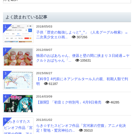
ー
カ
イ
よく読まれている記事
ブ
1
2018/05/03
子供「歴史の勉強しよっと^_^」（人名グーグル検索）→
二次美少女エロ画...
307266
2
2012/09/07
独居のおばあちゃん、便器と壁の間に挟まり３日経過→ヤ
クルトおばちゃん「...
105631
3
2015/06/27
【科学】4代前にネアンデルタール人の親、初期人類で判
明
61187
4
2014/03/09
【新聞】「初音ミク特別号」4月9日発売
46285
5
2013/01/02
らき☆すたスピンオフ作品「宮河家の空腹」アニメ化決
定！聖地・鷲宮神社の...
35010