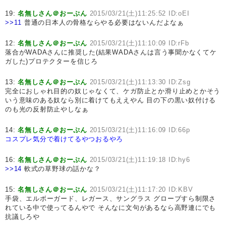
19:
名無しさん＠おーぷん
2015/03/21(土)11:25:52 ID:oEI
>>11
普通の日本人の骨格ならやる必要はないんだよなぁ
12:
名無しさん＠おーぷん
2015/03/21(土)11:10:09 ID:rFb
落合がWADAさんに推奨した(結果WADAさんは言う事聞かなくてケ
ガした)プロテクターを信じろ
13:
名無しさん＠おーぷん
2015/03/21(土)11:13:30 ID:Zsg
完全におしゃれ目的の奴じゃなくて、ケガ防止とか滑り止めとかそう
いう意味のある奴なら別に着けてもええやん 目の下の黒い奴付ける
のも光の反射防止やしなぁ
14:
名無しさん＠おーぷん
2015/03/21(土)11:16:09 ID:66p
コスプレ気分で着けてるやつおるやろ
16:
名無しさん＠おーぷん
2015/03/21(土)11:19:18 ID:hy6
>>14
軟式の草野球の話かな？
15:
名無しさん＠おーぷん
2015/03/21(土)11:17:20 ID:KBV
手袋、エルボーガード、レガース、サングラス グローブすら制限さ
れている中で使ってるんやで そんなに文句があるなら高野連にでも
抗議しろや