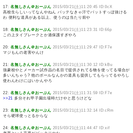
17:
名無しさん＠おーぷん
2015/03/21(土)11:20:45 ID:0cX
高校生らしいってなんやねん バッテなきゃ汗でバットすっぽ抜ける
わ 便利な道具がある以上、使うのは当たり前や
18:
名無しさん＠おーぷん
2015/03/21(土)11:23:31 ID:66p
この上タイブレークとか過保護すぎやろ
20:
名無しさん＠おーぷん
2015/03/21(土)11:29:47 ID:F7e
マジもんの老害やんけ
21:
名無しさん＠おーぷん
2015/03/21(土)11:30:12 ID:kBu
強豪校やとメーカー試作品の名目で提供されてる物を使ってる場合が
多いんちゃう? 他のボールなんかの道具も提供してもらってるやろし
使わんわけにはいかんやろ
22:
名無しさん＠おーぷん
2015/03/21(土)11:31:59 ID:F7e
>>21
多分それ甲子園出場時だけやと思うけどな
23:
名無しさん＠おーぷん
2015/03/21(土)11:32:14 ID:cRm
そら硬球使っとるからな
24:
名無しさん＠おーぷん
2015/03/21(土)11:44:47 ID:xif