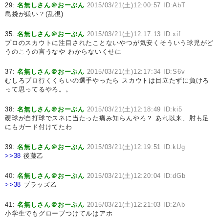
29:
名無しさん＠おーぷん
2015/03/21(土)12:00:57 ID:AbT
島袋が嫌い？(乱視)
35:
名無しさん＠おーぷん
2015/03/21(土)12:17:13 ID:xif
プロのスカウトに注目されたことないやつが気安くそういう球児がど
うのこうの言うなや わからないくせに
37:
名無しさん＠おーぷん
2015/03/21(土)12:17:34 ID:S6v
むしろプロ行くくらいの選手やったら スカウトは目立たずに負けろ
って思ってるやろ。。
38:
名無しさん＠おーぷん
2015/03/21(土)12:18:49 ID:ki5
硬球が自打球でスネに当たった痛み知らんやろ？ あれ以来、肘も足
にもガード付けてたわ
39:
名無しさん＠おーぷん
2015/03/21(土)12:19:51 ID:kUg
>>38
後藤乙
40:
名無しさん＠おーぷん
2015/03/21(土)12:20:04 ID:dGb
>>38
ブラッズ乙
41:
名無しさん＠おーぷん
2015/03/21(土)12:21:03 ID:2Ab
小学生でもグローブつけてルはアホ