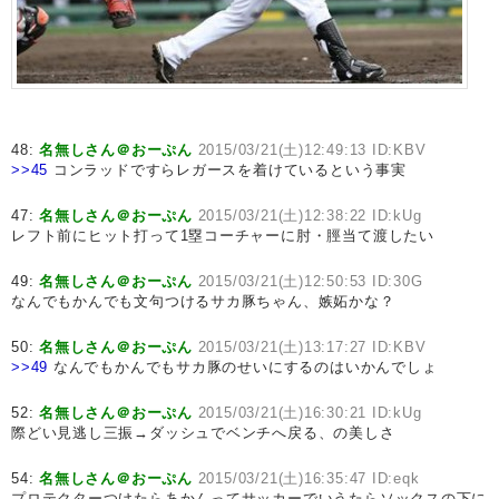
48:
名無しさん＠おーぷん
2015/03/21(土)12:49:13 ID:KBV
>>45
コンラッドですらレガースを着けているという事実
47:
名無しさん＠おーぷん
2015/03/21(土)12:38:22 ID:kUg
レフト前にヒット打って1塁コーチャーに肘・脛当て渡したい
49:
名無しさん＠おーぷん
2015/03/21(土)12:50:53 ID:30G
なんでもかんでも文句つけるサカ豚ちゃん、嫉妬かな？
50:
名無しさん＠おーぷん
2015/03/21(土)13:17:27 ID:KBV
>>49
なんでもかんでもサカ豚のせいにするのはいかんでしょ
52:
名無しさん＠おーぷん
2015/03/21(土)16:30:21 ID:kUg
際どい見逃し三振→ダッシュでベンチへ戻る、の美しさ
54:
名無しさん＠おーぷん
2015/03/21(土)16:35:47 ID:eqk
プロテクターつけたらあかんってサッカーでいうたらソックスの下に