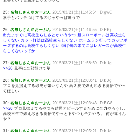
老害という言葉がピッタリやな
25:
名無しさん＠おーぷん
2015/03/21(土)11:45:54 ID:gwC
素手とバッテつけてるのじゃやっぱ違うで
26:
名無しさん＠おーぷん
2015/03/21(土)11:46:55 ID:PBj
出たよすぐに高校生らしさとかいうやつ
超スローボールは高校生ら
しくない
カット打法は高校生らしくない
ホームラン打ってガッツポ
ーズするのは高校生らしくない
挙げ句の果てにはレガースが高校生
らしくないってか
27:
名無しさん＠おーぷん
2015/03/21(土)11:58:59 ID:kUg
>>26
見事に全部頷けて草
28:
名無しさん＠おーぷん
2015/03/21(土)12:00:41 ID:kUg
プロを見据えてる球児が嫌いなんや 高３夏で燃え尽きる覚悟でやっ
てほしい
30:
名無しさん＠おーぷん
2015/03/21(土)12:03:43 ID:BG8
>>28
プロ見据えてるやつも結局アピールするために全力やろうし、
高校三年で燃え尽きる覚悟でやっとるやつも全力やろ。 何が違うん
や？
31:
名無しさん＠おーぷん
2015/03/21(土)12:05:21 ID:kUg