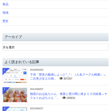
食品
地域
歴史
アーカイブ
ア
ー
カ
イ
よく読まれている記事
ブ
1
2018/05/03
子供「歴史の勉強しよっと^_^」（人名グーグル検索）→
二次美少女エロ画...
307267
2
2012/09/07
独居のおばあちゃん、便器と壁の間に挟まり３日経過→ヤ
クルトおばちゃん「...
105631
3
2015/06/27