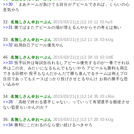
>>30
「まあチームが負けても自分がアピールできれば」くらいの心
意気やろ
32:
名無しさん＠おーぷん
2015/03/21(土)12:10:11 ID:hy6
>>31
勝てばまたアピールの場が増えるんやからその考えは無い
33:
名無しさん＠おーぷん
2015/03/21(土)12:11:16 ID:kUg
>>32
結局自己アピール優先やん
46:
名無しさん＠おーぷん
2015/03/21(土)12:38:10 ID:UdE
>>33
投手以外は毎試合出れるしアピール優先するのが一番でそれ以
外は二の次、みたいになるもんでもないやろ アピールも勝利も両立
できる目標や 投手もなんだかんだで勝ち進んでるチームは例えプロ
注目であってもエースばっかり投げさせとるやんけ お前の勝手な思
い込みや
34:
名無しさん＠おーぷん
2015/03/21(土)12:14:35 ID:cRm
>>28
「高校で終わる選手じゃない」っていって有望選手を酷使させ
ない監督もいかんのか？
36:
名無しさん＠おーぷん
2015/03/21(土)12:17:20 ID:kUg
>>34
勝利にこだわるのなら使い続けるべきやろ