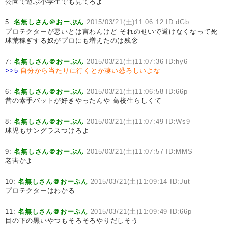
公園で遊ぶ小学生でも見てろよ
5:
名無しさん＠おーぷん
2015/03/21(土)11:06:12 ID:dGb
プロテクターが悪いとは言わんけど それのせいで避けなくなって死
球荒稼ぎする奴がプロにも増えたのは残念
7:
名無しさん＠おーぷん
2015/03/21(土)11:07:36 ID:hy6
>>5
自分から当たりに行くとか凄い恐ろしいよな
6:
名無しさん＠おーぷん
2015/03/21(土)11:06:58 ID:66p
昔の素手バットが好きやったんや 高校生らしくて
8:
名無しさん＠おーぷん
2015/03/21(土)11:07:49 ID:Ws9
球児もサングラスつけろよ
9:
名無しさん＠おーぷん
2015/03/21(土)11:07:57 ID:MMS
老害かよ
10:
名無しさん＠おーぷん
2015/03/21(土)11:09:14 ID:Jut
プロテクターはわかる
11:
名無しさん＠おーぷん
2015/03/21(土)11:09:49 ID:66p
目の下の黒いやつもそろそろやりだしそう