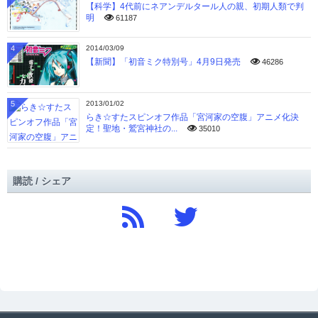
【科学】4代前にネアンデルタール人の親、初期人類で判
明
61187
4
2014/03/09
【新聞】「初音ミク特別号」4月9日発売
46286
5
2013/01/02
らき☆すたスピンオフ作品「宮河家の空腹」アニメ化決
定！聖地・鷲宮神社の...
35010
購読 / シェア