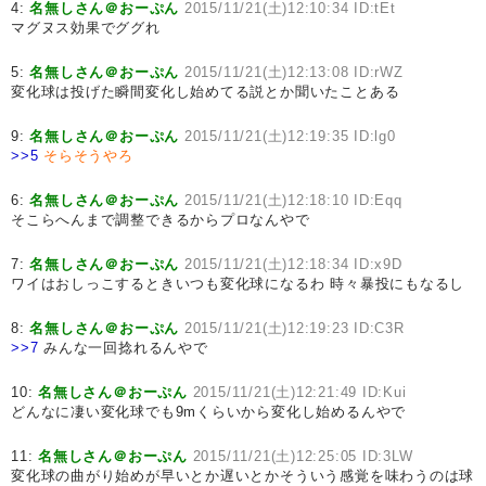
4:
名無しさん＠おーぷん
2015/11/21(土)12:10:34 ID:tEt
マグヌス効果でググれ
5:
名無しさん＠おーぷん
2015/11/21(土)12:13:08 ID:rWZ
変化球は投げた瞬間変化し始めてる説とか聞いたことある
9:
名無しさん＠おーぷん
2015/11/21(土)12:19:35 ID:lg0
>>5
そらそうやろ
6:
名無しさん＠おーぷん
2015/11/21(土)12:18:10 ID:Eqq
そこらへんまで調整できるからプロなんやで
7:
名無しさん＠おーぷん
2015/11/21(土)12:18:34 ID:x9D
ワイはおしっこするときいつも変化球になるわ 時々暴投にもなるし
8:
名無しさん＠おーぷん
2015/11/21(土)12:19:23 ID:C3R
>>7
みんな一回捻れるんやで
10:
名無しさん＠おーぷん
2015/11/21(土)12:21:49 ID:Kui
どんなに凄い変化球でも9mくらいから変化し始めるんやで
11:
名無しさん＠おーぷん
2015/11/21(土)12:25:05 ID:3LW
変化球の曲がり始めが早いとか遅いとかそういう感覚を味わうのは球