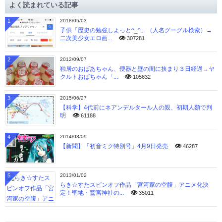
よく読まれている記事
ブ
1
2018/05/03
子供「歴史の勉強しよっと^_^」（人名グーグル検索）→
二次美少女エロ画...
307281
2
2012/09/07
独居のおばあちゃん、便器と壁の間に挟まり３日経過→ヤ
クルトおばちゃん「...
105632
3
2015/06/27
【科学】4代前にネアンデルタール人の親、初期人類で判
明
61188
4
2014/03/09
【新聞】「初音ミク特別号」4月9日発売
46287
5
2013/01/02
らき☆すたスピンオフ作品「宮河家の空腹」アニメ化決
定！聖地・鷲宮神社の...
35011