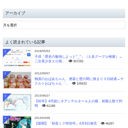
アーカイブ
ア
ー
カ
イ
よく読まれている記事
ブ
1
2018/05/03
子供「歴史の勉強しよっと^_^」（人名グーグル検索）→
二次美少女エロ画...
307282
2
2012/09/07
独居のおばあちゃん、便器と壁の間に挟まり３日経過→ヤ
クルトおばちゃん「...
105632
3
2015/06/27
【科学】4代前にネアンデルタール人の親、初期人類で判
明
61188
4
2014/03/09
【新聞】「初音ミク特別号」4月9日発売
46287