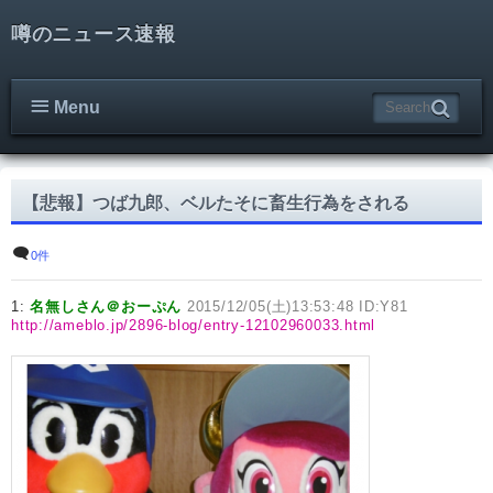
噂のニュース速報
Menu
【悲報】つば九郎、ベルたそに畜生行為をされる
0件
1:
名無しさん＠おーぷん
2015/12/05(土)13:53:48 ID:Y81
http://ameblo.jp/2896-blog/entry-12102960033.html