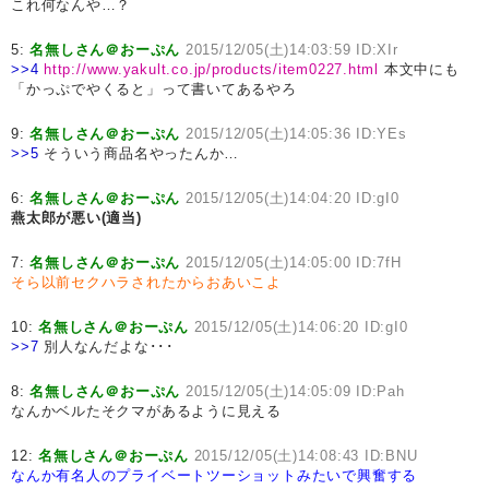
これ何なんや…？
5:
名無しさん＠おーぷん
2015/12/05(土)14:03:59 ID:XIr
>>4
http://www.yakult.co.jp/products/item0227.html
本文中にも
「かっぷでやくると」って書いてあるやろ
9:
名無しさん＠おーぷん
2015/12/05(土)14:05:36 ID:YEs
>>5
そういう商品名やったんか…
6:
名無しさん＠おーぷん
2015/12/05(土)14:04:20 ID:gI0
燕太郎が悪い(適当)
7:
名無しさん＠おーぷん
2015/12/05(土)14:05:00 ID:7fH
そら以前セクハラされたからおあいこよ
10:
名無しさん＠おーぷん
2015/12/05(土)14:06:20 ID:gI0
>>7
別人なんだよな･･･
8:
名無しさん＠おーぷん
2015/12/05(土)14:05:09 ID:Pah
なんかベルたそクマがあるように見える
12:
名無しさん＠おーぷん
2015/12/05(土)14:08:43 ID:BNU
なんか有名人のプライベートツーショットみたいで興奮する