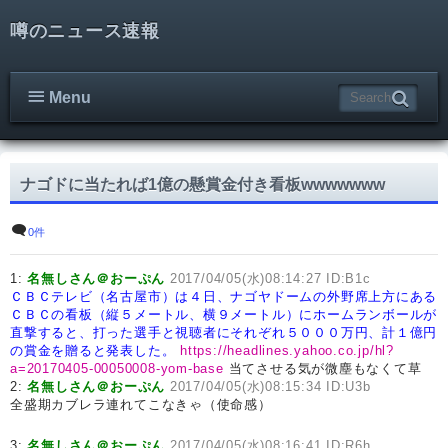
噂のニュース速報
Menu
ナゴドに当たれば1億の懸賞金付き看板wwwwwww
0件
1:
名無しさん＠おーぷん
2017/04/05(水)08:14:27 ID:B1c
ＣＢＣテレビ（名古屋市）は４日、ナゴヤドームの外野席上方にある
ＣＢＣの看板（縦５メートル、横９メートル）にホームランボールが
直撃すると、打った選手と視聴者にそれぞれ５０００万円、計１億円
の賞金を贈ると発表した。
https://headlines.yahoo.co.jp/hl?
a=20170405-00050008-yom-base
当てさせる気が微塵もなくて草
2:
名無しさん＠おーぷん
2017/04/05(水)08:15:34 ID:U3b
全盛期カブレラ連れてこなきゃ（使命感）
3:
名無しさん＠おーぷん
2017/04/05(水)08:16:41 ID:R6h