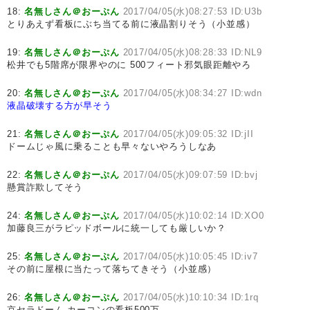
18:
名無しさん＠おーぷん
2017/04/05(水)08:27:53 ID:U3b
とりあえず看板にぶち当てる前に液晶割りそう（小並感）
19:
名無しさん＠おーぷん
2017/04/05(水)08:28:33 ID:NL9
松井でも5階席が限界やのに 500フィート邪気眼距離やろ
20:
名無しさん＠おーぷん
2017/04/05(水)08:34:27 ID:wdn
液晶破壊する方が早そう
21:
名無しさん＠おーぷん
2017/04/05(水)09:05:32 ID:jII
ドームじゃ風に乗ることも早々ないやろうしなあ
22:
名無しさん＠おーぷん
2017/04/05(水)09:07:59 ID:bvj
懸賞詐欺してそう
24:
名無しさん＠おーぷん
2017/04/05(水)10:02:14 ID:XO0
加藤良三がラピッドボールに統一しても厳しいか？
25:
名無しさん＠おーぷん
2017/04/05(水)10:05:45 ID:iv7
その前に屋根に当たって落ちてきそう（小並感）
26:
名無しさん＠おーぷん
2017/04/05(水)10:10:34 ID:1rq
京セラドーム カーコンの看板500万