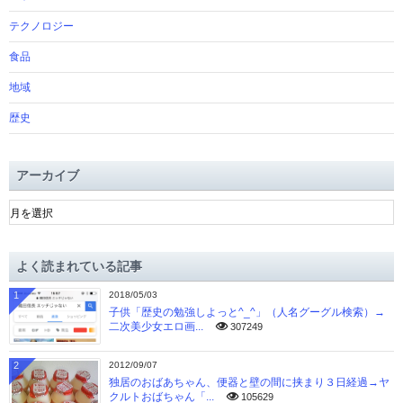
テクノロジー
食品
地域
歴史
アーカイブ
ア
ー
カ
イ
よく読まれている記事
ブ
1
2018/05/03
子供「歴史の勉強しよっと^_^」（人名グーグル検索）→
二次美少女エロ画...
307249
2
2012/09/07
独居のおばあちゃん、便器と壁の間に挟まり３日経過→ヤ
クルトおばちゃん「...
105629