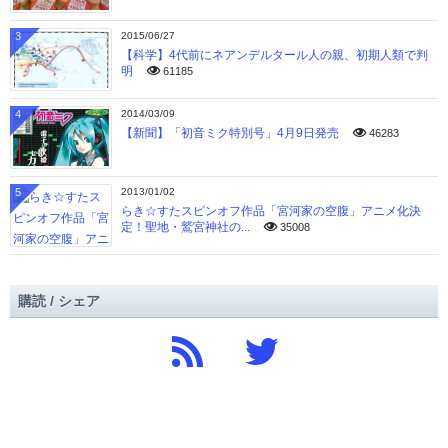
3
2015/06/27
【科学】4代前にネアンデルタール人の親、初期人類で判
明
61185
4
2014/03/09
【新聞】「初音ミク特別号」4月9日発売
46283
5
2013/01/02
らき☆すたスピンオフ作品「宮河家の空腹」アニメ化決
定！聖地・鷲宮神社の...
35008
購読 / シェア