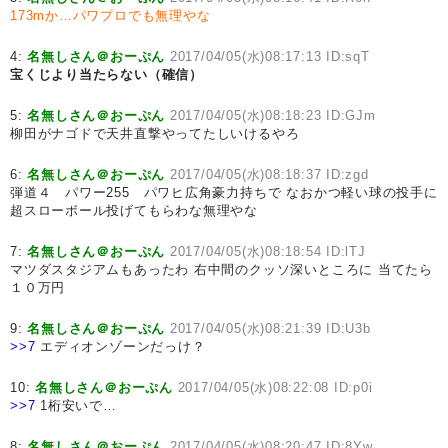
173mか…パワプロでも無理やな
4:
名無しさん＠おーぷん
2017/04/05(水)08:17:13 ID:sqT
宝くじより当たらない（確信）
5:
名無しさん＠おーぷん
2017/04/05(水)08:18:23 ID:GJm
柳田がナゴドで天井直撃やってたしいけるやろ
6:
名無しさん＠おーぷん
2017/04/05(水)08:18:37 ID:zgd
弾道４ パワー255 パワヒ広角豪力持ちで なおかつ軽い球の投手に
超スローボール投げてもらわな無理やな
7:
名無しさん＠おーぷん
2017/04/05(水)08:18:54 ID:lTJ
マツダスタジアムもあったわ 右中間のクッソ深いところに 当てたら
１０万円
9:
名無しさん＠おーぷん
2017/04/05(水)08:21:39 ID:U3b
>>7
エディオンゾーンだっけ？
10:
名無しさん＠おーぷん
2017/04/05(水)08:22:08 ID:p0i
>>7
1桁安いで…
8:
名無しさん＠おーぷん
2017/04/05(水)08:20:47 ID:8Yw