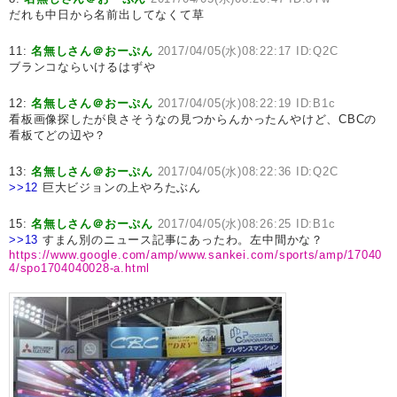
だれも中日から名前出してなくて草
11:
名無しさん＠おーぷん
2017/04/05(水)08:22:17 ID:Q2C
ブランコならいけるはずや
12:
名無しさん＠おーぷん
2017/04/05(水)08:22:19 ID:B1c
看板画像探したが良さそうなの見つからんかったんやけど、CBCの
看板てどの辺や？
13:
名無しさん＠おーぷん
2017/04/05(水)08:22:36 ID:Q2C
>>12
巨大ビジョンの上やろたぶん
15:
名無しさん＠おーぷん
2017/04/05(水)08:26:25 ID:B1c
>>13
すまん別のニュース記事にあったわ。左中間かな？
https://www.google.com/amp/www.sankei.com/sports/amp/17040
4/spo1704040028-a.html