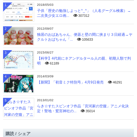
1
2018/05/03
子供「歴史の勉強しよっと^_^」（人名グーグル検索）→
二次美少女エロ画...
307312
2
2012/09/07
独居のおばあちゃん、便器と壁の間に挟まり３日経過→ヤ
クルトおばちゃん「...
105633
3
2015/06/27
【科学】4代前にネアンデルタール人の親、初期人類で判
明
61189
4
2014/03/09
【新聞】「初音ミク特別号」4月9日発売
46291
5
2013/01/02
らき☆すたスピンオフ作品「宮河家の空腹」アニメ化決
定！聖地・鷲宮神社の...
35014
購読 / シェア