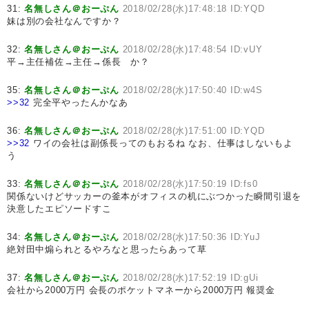
31:
名無しさん＠おーぷん
2018/02/28(水)17:48:18 ID:YQD
妹は別の会社なんですか？
32:
名無しさん＠おーぷん
2018/02/28(水)17:48:54 ID:vUY
平→主任補佐→主任→係長 か？
35:
名無しさん＠おーぷん
2018/02/28(水)17:50:40 ID:w4S
>>32
完全平やったんかなあ
36:
名無しさん＠おーぷん
2018/02/28(水)17:51:00 ID:YQD
>>32
ワイの会社は副係長ってのもおるね なお、仕事はしないもよ
う
33:
名無しさん＠おーぷん
2018/02/28(水)17:50:19 ID:fs0
関係ないけどサッカーの釜本がオフィスの机にぶつかった瞬間引退を
決意したエピソードすこ
34:
名無しさん＠おーぷん
2018/02/28(水)17:50:36 ID:YuJ
絶対田中煽られとるやろなと思ったらあって草
37:
名無しさん＠おーぷん
2018/02/28(水)17:52:19 ID:gUi
会社から2000万円 会長のポケットマネーから2000万円 報奨金