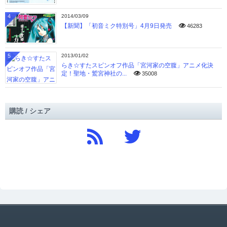
4
2014/03/09
【新聞】「初音ミク特別号」4月9日発売
46283
5
2013/01/02
らき☆すたスピンオフ作品「宮河家の空腹」アニメ化決
定！聖地・鷲宮神社の...
35008
購読 / シェア