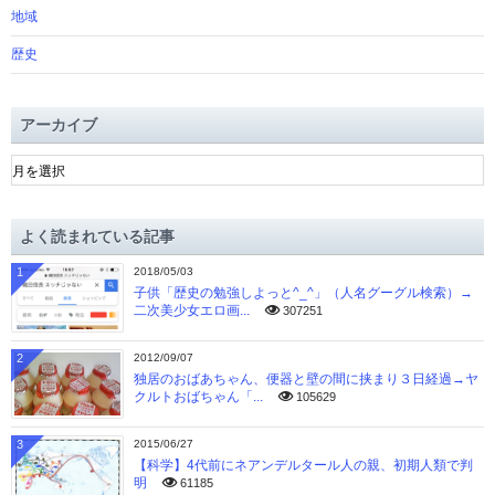
地域
歴史
アーカイブ
ア
ー
カ
イ
よく読まれている記事
ブ
1
2018/05/03
子供「歴史の勉強しよっと^_^」（人名グーグル検索）→
二次美少女エロ画...
307251
2
2012/09/07
独居のおばあちゃん、便器と壁の間に挟まり３日経過→ヤ
クルトおばちゃん「...
105629
3
2015/06/27
【科学】4代前にネアンデルタール人の親、初期人類で判
明
61185