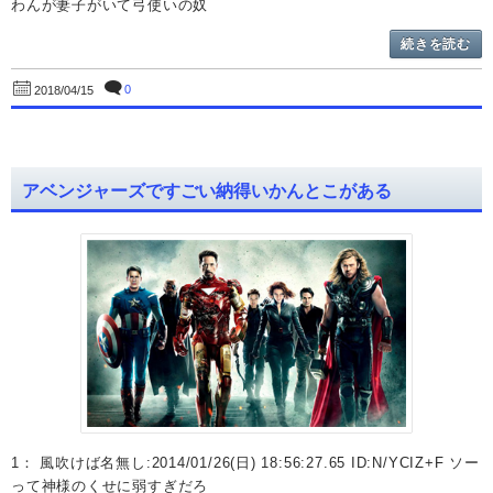
わんが妻子がいて弓使いの奴
続きを読む
0
2018/04/15
アベンジャーズですごい納得いかんとこがある
1： 風吹けば名無し:2014/01/26(日) 18:56:27.65 ID:N/YCIZ+F ソー
って神様のくせに弱すぎだろ