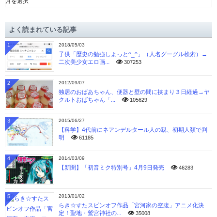
ー
カ
イ
よく読まれている記事
ブ
1
2018/05/03
子供「歴史の勉強しよっと^_^」（人名グーグル検索）→
二次美少女エロ画...
307253
2
2012/09/07
独居のおばあちゃん、便器と壁の間に挟まり３日経過→ヤ
クルトおばちゃん「...
105629
3
2015/06/27
【科学】4代前にネアンデルタール人の親、初期人類で判
明
61185
4
2014/03/09
【新聞】「初音ミク特別号」4月9日発売
46283
5
2013/01/02
らき☆すたスピンオフ作品「宮河家の空腹」アニメ化決
定！聖地・鷲宮神社の...
35008