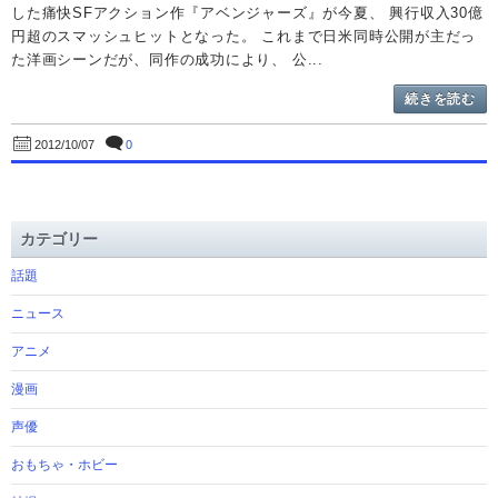
した痛快SFアクション作『アベンジャーズ』が今夏、 興行収入30億
円超のスマッシュヒットとなった。 これまで日米同時公開が主だっ
た洋画シーンだが、同作の成功により、 公...
続きを読む
0
2012/10/07
カテゴリー
話題
ニュース
アニメ
漫画
声優
おもちゃ・ホビー