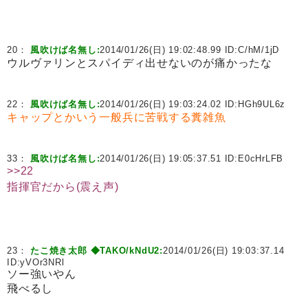
20：
風吹けば名無し:
2014/01/26(日) 19:02:48.99 ID:
C/hM/1jD
ウルヴァリンとスパイディ出せないのが痛かったな
22：
風吹けば名無し:
2014/01/26(日) 19:03:24.02 ID:
HGh9UL6z
キャップとかいう一般兵に苦戦する糞雑魚
33：
風吹けば名無し:
2014/01/26(日) 19:05:37.51 ID:
E0cHrLFB
>>22
指揮官だから(震え声)
23：
たこ焼き太郎 ◆TAKO/kNdU2:
2014/01/26(日) 19:03:37.14
ID:
yVOr3NRl
ソー強いやん
飛べるし