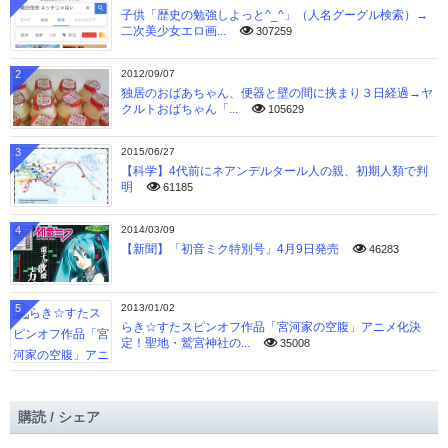
子供「歴史の勉強しよっと^_^」（人名グーグル検索）→
二次美少女エロ画...
307259
2
2012/09/07
独居のおばあちゃん、便器と壁の間に挟まり３日経過→ヤ
クルトおばちゃん「...
105629
3
2015/06/27
【科学】4代前にネアンデルタール人の親、初期人類で判
明
61185
4
2014/03/09
【新聞】「初音ミク特別号」4月9日発売
46283
5
2013/01/02
らき☆すたスピンオフ作品「宮河家の空腹」アニメ化決
定！聖地・鷲宮神社の...
35008
購読 / シェア