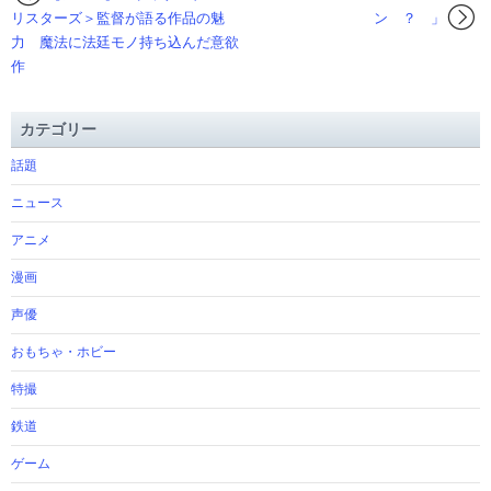
リスターズ＞監督が語る作品の魅
ン ？ 」
力 魔法に法廷モノ持ち込んだ意欲
作
カテゴリー
話題
ニュース
アニメ
漫画
声優
おもちゃ・ホビー
特撮
鉄道
ゲーム