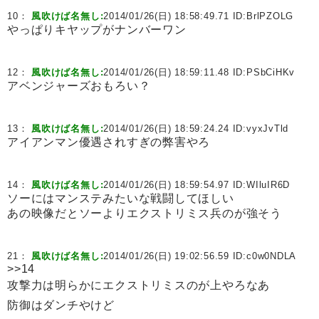
10：
風吹けば名無し:
2014/01/26(日) 18:58:49.71 ID:
BrlPZOLG
やっぱりキヤップがナンバーワン
12：
風吹けば名無し:
2014/01/26(日) 18:59:11.48 ID:
PSbCiHKv
アベンジャーズおもろい？
13：
風吹けば名無し:
2014/01/26(日) 18:59:24.24 ID:
vyxJvTld
アイアンマン優遇されすぎの弊害やろ
14：
風吹けば名無し:
2014/01/26(日) 18:59:54.97 ID:
WIluIR6D
ソーにはマンステみたいな戦闘してほしい
あの映像だとソーよりエクストリミス兵のが強そう
21：
風吹けば名無し:
2014/01/26(日) 19:02:56.59 ID:
c0w0NDLA
>>14
攻撃力は明らかにエクストリミスのが上やろなあ
防御はダンチやけど