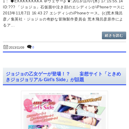
1： ◆EKKKKKKKKA ＠ウェザーρ ★:2013/11/07(木) 17:15:55.14
ID:??? 「ジョジョ」石仮面や泣き顔のエシディシがiPhoneケースに
2013年11月7日 16:43 27 エシディシのiPhoneケース。(c)荒木飛呂
彦／集英社・ジョジョの奇妙な冒険製作委員会 荒木飛呂彦原作によ
るア...
続きを読む
0
2013/11/09
ジョジョの乙女ゲーが登場！？ 妄想サイト「ときめ
きジョジョリアル Girl’s Side」が話題