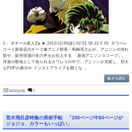
1： ポキール星人Zφ ★:2012/11/30(金) 02:51:58.22 0 ID: タワーレ
コード新宿店のチーフ兼アニメ部長・馬嶋亮さんが、アニソンの売れ
筋や、販売現場の生の声をお伝えする 「新宿アニソンスコープ」。
洋楽の聖地として知られるタワレコの中で、アニソンが充実し、巨大
なPOPの展示や インストアライブを開くな...
続きを読む
0
2012/11/30
荒木飛呂彦特集の美術手帖 「200ページ中84ページが
ジョジョ、カラーもいっぱい」