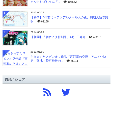
クルトおばちゃん「...
105632
3
2015/06/27
【科学】4代前にネアンデルタール人の親、初期人類で判
明
61188
4
2014/03/09
【新聞】「初音ミク特別号」4月9日発売
46287
5
2013/01/02
らき☆すたスピンオフ作品「宮河家の空腹」アニメ化決
定！聖地・鷲宮神社の...
35011
購読 / シェア