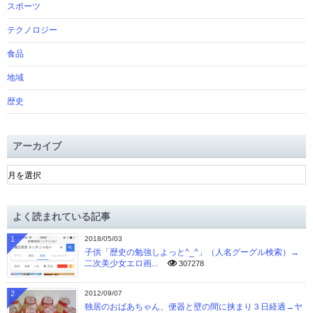
スポーツ
テクノロジー
食品
地域
歴史
アーカイブ
ア
ー
カ
イ
よく読まれている記事
ブ
1
2018/05/03
子供「歴史の勉強しよっと^_^」（人名グーグル検索）→
二次美少女エロ画...
307278
2
2012/09/07
独居のおばあちゃん、便器と壁の間に挟まり３日経過→ヤ