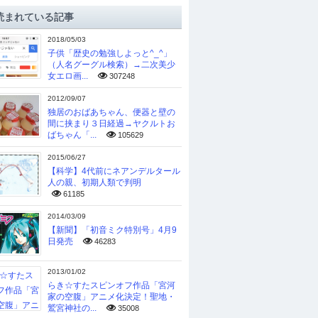
読まれている記事
2018/05/03
子供「歴史の勉強しよっと^_^」
（人名グーグル検索）→二次美少
女エロ画...
307248
2012/09/07
独居のおばあちゃん、便器と壁の
間に挟まり３日経過→ヤクルトお
ばちゃん「...
105629
2015/06/27
【科学】4代前にネアンデルタール
人の親、初期人類で判明
61185
2014/03/09
【新聞】「初音ミク特別号」4月9
日発売
46283
2013/01/02
らき☆すたスピンオフ作品「宮河
家の空腹」アニメ化決定！聖地・
鷲宮神社の...
35008