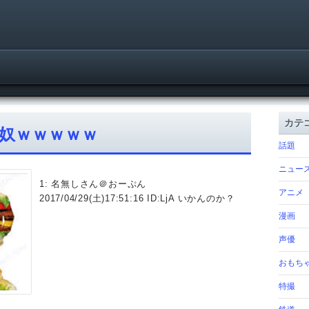
カテ
奴ｗｗｗｗｗ
話題
ニュー
1: 名無しさん＠おーぷん
アニメ
2017/04/29(土)17:51:16 ID:LjA いかんのか？
漫画
声優
おもち
特撮