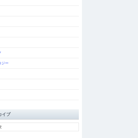
ツ
ロジー
カイブ