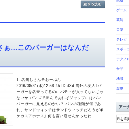
鉄道
続きを読む
ゲーム
芸能
音楽
テレビ
さぁ…このバーガーはなんだ
スポー
テクノ
食品
地域
1: 名無しさん＠おーぷん
2016/08/31(水)12:58:45 ID:dXd 海外の友人｢バ
歴史
ーガーを名乗ってるのにパティが入ってないじゃ
ないか バンズで挟んであればジャップにはハン
バーガーに見えるのかい？ パンの種類が何であ
アー
れ、サンドウィッチはサンドウィッチだろうがボ
ア
ケカスアホナス｣ 何も言い返せんかったわ…
ー
カ