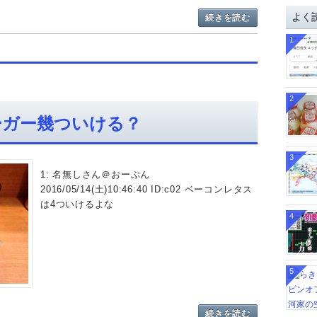
イ
よく
続きを読む
ブ
1
2
ーガー幾ついける？
3
1: 名無しさん＠おーぷん
2016/05/14(土)10:46:40 ID:c02 ベーコンレタス
は4ついけるよな
4
5
続きを読む