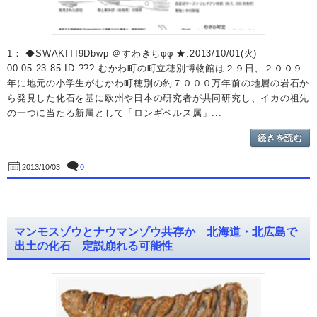
1： ◆SWAKITI9Dbwp ＠すわきちφφ ★:2013/10/01(火)
00:05:23.85 ID:??? むかわ町の町立穂別博物館は２９日、２００９
年に地元の小学生がむかわ町穂別の約７０００万年前の地層の岩石か
ら発見した化石を基に欧州や日本の研究者が共同研究し、イカの祖先
の一つに当たる新属として「ロンギベルス属」...
続きを読む
0
2013/10/03
マンモスゾウとナウマンゾウ共存か 北海道・北広島で
出土の化石 定説崩れる可能性