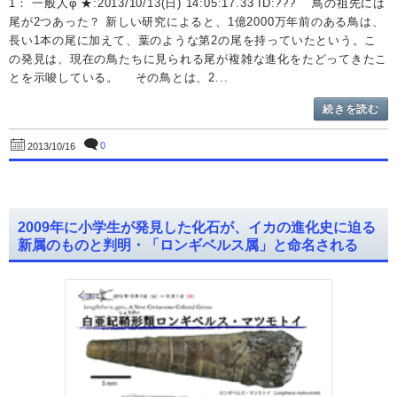
1： 一般人φ ★:2013/10/13(日) 14:05:17.33 ID:??? 鳥の祖先には
尾が2つあった？ 新しい研究によると、1億2000万年前のある鳥は、
長い1本の尾に加えて、葉のような第2の尾を持っていたという。こ
の発見は、現在の鳥たちに見られる尾が複雑な進化をたどってきたこ
とを示唆している。 その鳥とは、2...
続きを読む
0
2013/10/16
2009年に小学生が発見した化石が、イカの進化史に迫る
新属のものと判明・「ロンギベルス属」と命名される