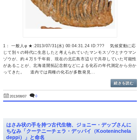
1： 一般人φ ★:2013/07/31(水) 00:04:31.24 ID:??? 気候変動に応
じて別々の時代に生息したと考えられていたマンモスゾウとナウマン
ゾウが、約４万５千年前、現在の北広島市辺りで共存していた可能性
があることが、北海道開拓記念館などによる化石の年代測定から分か
ってきた。 道内では両種の化石が多数発見...
続きを読む
0
2013/08/07
はさみ状の手を持つ古代生物、ジョニー・デップさんに
ちなみ「クーテニーチェラ・デッパイ（Kooteninchela
deppi）」と命名