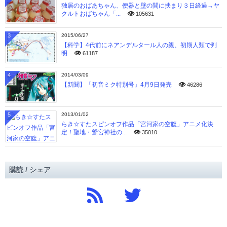
独居のおばあちゃん、便器と壁の間に挟まり３日経過→ヤ
クルトおばちゃん「...
105631
3
2015/06/27
【科学】4代前にネアンデルタール人の親、初期人類で判
明
61187
4
2014/03/09
【新聞】「初音ミク特別号」4月9日発売
46286
5
2013/01/02
らき☆すたスピンオフ作品「宮河家の空腹」アニメ化決
定！聖地・鷲宮神社の...
35010
購読 / シェア