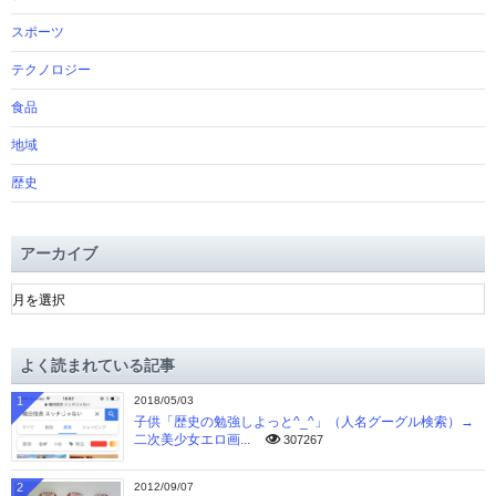
スポーツ
テクノロジー
食品
地域
歴史
アーカイブ
ア
ー
カ
イ
よく読まれている記事
ブ
1
2018/05/03
子供「歴史の勉強しよっと^_^」（人名グーグル検索）→
二次美少女エロ画...
307267
2
2012/09/07