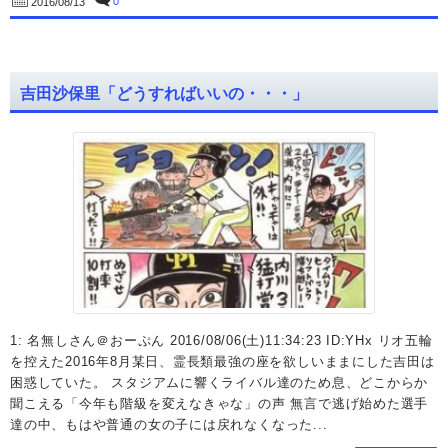
0
2016/08/13
吉田沙保里「どうすればいいの・・・」
1: 名無しさん＠おーぷん 2016/08/06(土)11:34:23 ID:YHx リオ五輪
を控えた2016年8月某日、霊長類最強の座を欲しいままにした吉田は
困惑していた。 スタジアムに響くライバル達のため息、どこからか
聞こえる「今年も階級を変えなきゃな」の声 無言で逃げ始めた選手
達の中、もはや普通の女の子には戻れなくなった...