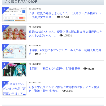
よく読まれている記事
ブ
1
2018/05/03
子供「歴史の勉強しよっと^_^」（人名グーグル検索）→
二次美少女エロ画...
307261
2
2012/09/07
独居のおばあちゃん、便器と壁の間に挟まり３日経過→ヤ
クルトおばちゃん「...
105631
3
2015/06/27
【科学】4代前にネアンデルタール人の親、初期人類で判
明
61187
4
2014/03/09
【新聞】「初音ミク特別号」4月9日発売
46285
5
2013/01/02
らき☆すたスピンオフ作品「宮河家の空腹」アニメ化決
定！聖地・鷲宮神社の...
35010